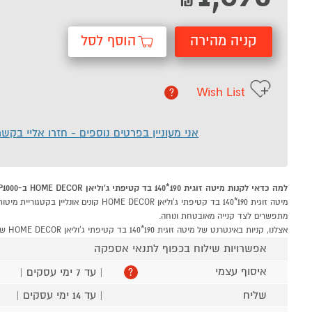
₪
קניה מהירה
הוסף לסל
Wish List
?
אני מעוניין בפרטים נוספים - חזרו אליי בקש
למה כדאי לקנות מיטה זוגית 190*140 בד קטיפתי ג'וליאן HOME DECOR ב-P1000
מתפשרים לצד קנייה מאובטחת ונוחה.
אצלנו, קניות באינטרנט של מיטה זוגית 190*140 בד קטיפתי ג'וליאן HOME DECOR שוות לך פי אלף!
אפשרויות שילוח בכפוף לתנאי אספקה
איסוף עצמי
| עד 7 ימי עסקים |
?
שליח
| עד 14 ימי עסקים |