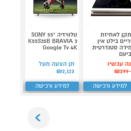
קן לאחיזת
טלוויזיה "55 SONY
מחסן פל
ריים בילט אין
K55S35B BRAVIA 3
er PENT
ידה סטנדרטית
Google Tv 4K
6X4
יעם
קנה עכש
ה עכשיו
תן הצעה מעל
ב-₪2,999
₪2
2,112
₪
למידע ורכישה
למידע ורכישה
למידע
Next