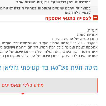
במכירה זו ניתן לרכוש עד 1 בעלות משלוח אחד
במוצר זה ייתכנו שינויים ותוספות במחירי הובלה לאזורים
לצפייה לחץ כאן
לצפייה בתנאי אספקה
הערות:
אחריות לשנה
תתכן סטייה של עד 2% במידות
במקרה של צורך בהרמת המוצר מעל קומה שלישית ללא מעלית תהיה תוס
אספקה לצפת וצפונה כולל רמת הגולן, לירוחם ודרומה וישובים סמוכים 
אזור מצפה רמון, הערבה, ים המלח ואילת – יתכן עיכוב של עד 21 ימי עסקים וכן תחול תוספת משלוח של 199 ש"ח
אזורים מעבר לקו הירוק – יתכן עיכוב של עד 21 ימי עסקים וכן תחול תוספת משלוח של 199 ש"ח
מיטה זוגית 190*140 בד קטיפתי ג'וליאן HOME DECOR - מידע נוסף
מידע כללי ומאפיינים