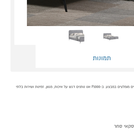
תמונות
מיטה זוגית 190*140 בד קטיפתי ג'וליאן HOME DECOR קונים אונליין בקטגוריית מיטות זוגיות במחלקת רהיטים לבית בP1000 - אתר קניות ישראלי בטוח, משתלם ונוח המציע מוצרים מומלצים במבצע. ב-P1000 אנו נותנים דגש על איכות, מגוון, זמינות ושירות בלתי
 סקאי סחר