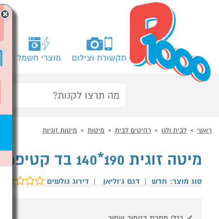
×
תקשורת וצילום
מוצרי חשמל
מח
ראשי
לבית ולגן
רהיטים לבית
מיטות
מיטות זוגיות
מיטה זוגית 190*140 בד קטיפתי ג'וליאן HOME DECOR
סוג מוצר: חדש
|
דגם ג'וליאן
|
דירוג גולשים
רגלי מתכת בגימור שחור