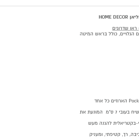
HOME 
ראו שדרוגים
ם הגלויים, כולל בראש המיטה
מערכת קפיצים – מערכת קפיצים מבודדים, קפיצי כיס Pocket Spring הארוזים כל אחד
מסגרת היקפית – מיוחד! מערכת הקפיצים מוקפת שכבת ספוג קשיח בעובי 7 ס"מ המונעת את
טי-בקטריאלית להגנה מעש
יבה, רך, קטיפתי, ומעניק