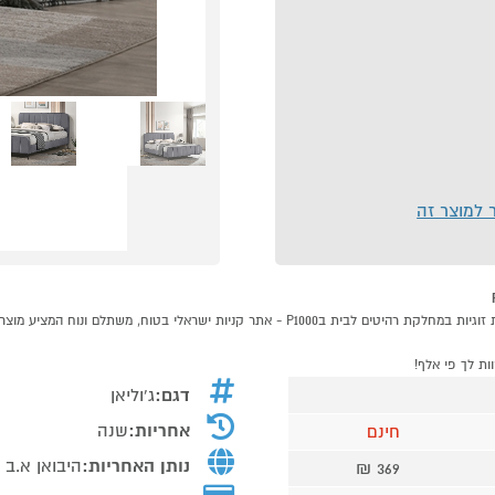
ר למוצר זה
דגם:
ג'וליאן
אחריות:
שנה
חינם
נותן האחריות:
היבואן א.ב
369 ₪