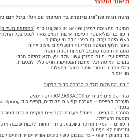
תיאור המוצר
מיטה זוגית
190*140
מרופדת בד קטיפתי עם רגלי ברזל דגם ג'וליאן DECOR
המיטה מתאימה למזרן 140/190 או 160/200 ס"מ
(בתוספת תשלום) 
ריפוד בד פוליאסטר קטיפתי איכותי ונעים מאוד למגע בכל החלקי
ראש מיטה עבה עם תפרי גובה נוי עמוקים
ביתר חלקי המיטה תפרי נוי המשלימים עיצוב ייחודי.
מסגרת תומכת מסביב למניעת תזוזת המזרן
הבסיס עליו מונח המזרן עשוי שלבי עץ מלא לחיזוק מרבי
במרכז המיטה רגלי מתכת המעניקות חוזק כללי למסגרת.
רגלי מתכת בגימור שחור כמוצג בתצלום.
גוון אפור
* דמי המשלוח כוללים הרכבה בבית הלקוח
מזרן קפיצים מבודדים AMBASSADOR דגם דינמיק
בנפרד,
תופעת ה"ערסל".
ריפודים – המזרן מרופד בשכבות בידוד ונוחות, לרבות שכבה אנ
ומריחות לא נעימים.
בד במבוק חיצוני - בד במבוק עשוי סיבים אווריריים ידידותיים לסב