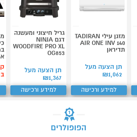
גריל חיצוני ומעשנה
מזגן עילי TADIRAN
מת
דגם NINJA
AIR ONE INV 140
כי
WOODFIRE PRO XL
תדיראן
במ
OG853
אב
תן הצעה מעל
קנ
תן הצעה מעל
1,062
₪
ב-99
₪
1,367
למידע ורכישה
למידע ורכישה
הפופולרים