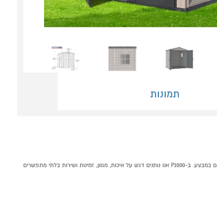
תמונות
מחסן גינה פלסטיק Duramax StoreMate 6X6 קונים אונליין בקטגוריית מחסני גינה במחלקת ריהוט חצר וגן בP1000 - אתר קניות ישראלי בטוח, משתלם ונוח המציע מוצרים מומלצים במבצע. ב-P1000 אנו נותנים דגש על איכות, מגוון, זמינות ושירות בלתי מתפשרים