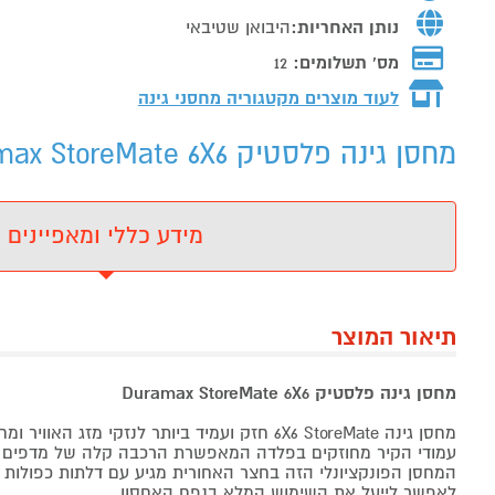
נותן האחריות:
היבואן שטיבאי
מס' תשלומים:
12
לעוד מוצרים מקטגוריה מחסני גינה
מחסן גינה פלסטיק Duramax StoreMate 6X6מחסן גינה פלסטיק Duramax StoreMate 6X6 דגם: SM30425 - מידע נוסף
מידע כללי ומאפיינים
תיאור המוצר
מחסן גינה פלסטיק Duramax StoreMate 6X6
מחסן גינה 6X6 StoreMate חזק ועמיד ביותר לנזקי מזג האוויר ומחוזק במבנה פלדה עמיד.
עמודי הקיר מחוזקים בפלדה המאפשרת הרכבה קלה של מדפים או
המחסן הפונקציונלי הזה בחצר האחורית מגיע עם דלתות כפולות 
לאפשר לייעל את השימוש המלא בנפח האחסון.