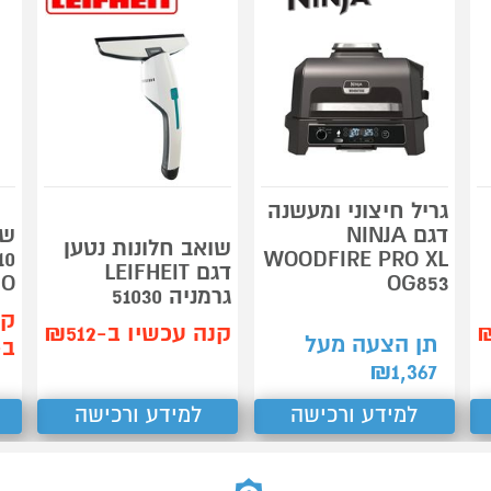
גריל חיצוני ומעשנה
דגם NINJA
שו
שואב חלונות נטען
WOODFIRE PRO XL
דגם LEIFHEIT
O
OG853
גרמניה 51030
קנ
קנה עכשיו ב-₪512
תן הצעה מעל
ב-49
₪
1,367
למידע ורכישה
למידע ורכישה