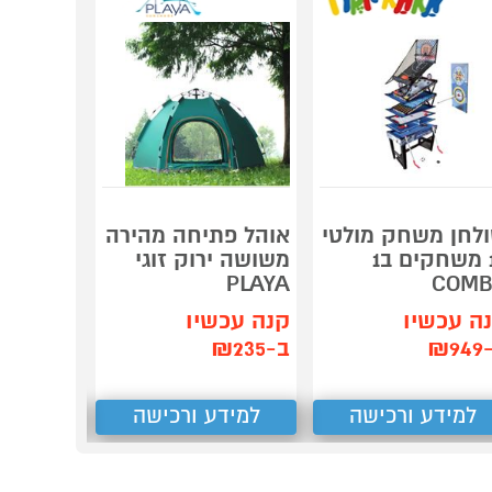
לחן משחק מולטי
אוהל פתיחה מהירה
מנגל פח
10 משחקים ב1
משושה ירוק זוגי
רג
CHEF
PLAYA
COMB
ה עכשיו
קנה עכשיו
קנה עכש
₪9
ב-₪235
ב-₪239
למידע ורכישה
למידע ורכישה
למידע