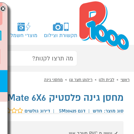
×
תקשורת וצילום
מוצרי חשמל
מח
ראשי
לבית ולגן
ריהוט חצר וגן
מחסני גינה
מחסן גינה פלסטיק Duramax StoreMate 6X6
סוג מוצר: חדש
|
דגם SM30425
|
דירוג גולשים
עשוי מ PVC מעכב אש