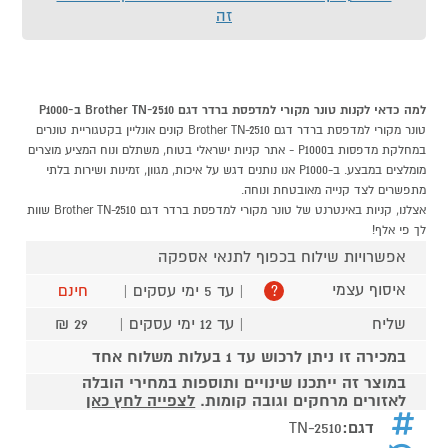
זה
למה כדאי לקנות טונר מקורי למדפסת ברדר דגם Brother TN-2510 ב-P1000
טונר מקורי למדפסת ברדר דגם Brother TN-2510 קונים אונליין בקטגוריית טונרים
במחלקת מדפסות בP1000 - אתר קניות ישראלי בטוח, משתלם ונוח המציע מוצרים
מומלצים במבצע. ב-P1000 אנו נותנים דגש על איכות, מגוון, זמינות ושירות בלתי
מתפשרים לצד קנייה מאובטחת ונוחה.
אצלנו, קניות באינטרנט של טונר מקורי למדפסת ברדר דגם Brother TN-2510 שוות
לך פי אלף!
אפשרויות שילוח בכפוף לתנאי אספקה
איסוף עצמי
| עד 5 ימי עסקים |
חינם
?
שליח
| עד 12 ימי עסקים |
29 ₪
במכירה זו ניתן לרכוש עד 1 בעלות משלוח אחד
במוצר זה ייתכנו שינויים ותוספות במחירי הובלה
לאזורים מרחקים וגובה קומות.
לצפייה לחץ כאן
דגם:
TN-2510