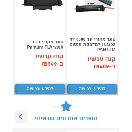
טונר מקורי עד 6000 דף
טונר 
טונר מקורי דגם
TL410X למדפסת פנטום
Pantum TLA4201X
510XL
PANTUM
קנה עכשיו
קנה עכשיו
קנה 
ב-₪349
ב-₪409
ב-₪549
למידע ורכישה
למידע ורכישה
ל
Next
מוצרים אחרונים שראיתי