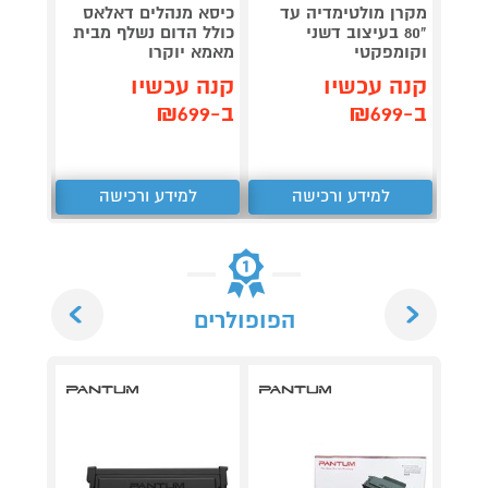
מקרן מולטימדיה עד
כיסא מנהלים דאלאס
שולחן
"80 בעיצוב דשני
כולל הדום נשלף מבית
מבית HOMAX
וקומפקטי
מאמא יוקרו
קנה 
קנה עכשיו
קנה עכשיו
ב-₪599
ב-₪699
ב-₪699
למידע ורכישה
למידע ורכישה
ל
Next
Previous
הפופולרים