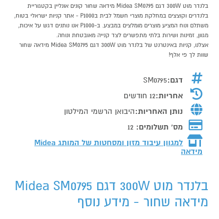
בלנדר מוט 300W דגם Midea SM0795 מידאה שחור קונים אונליין בקטגוריית
בלנדרים וקוצצים במחלקת מוצרי חשמל לבית בP1000 - אתר קניות ישראלי בטוח,
משתלם ונוח המציע מוצרים מומלצים במבצע. ב-P1000 אנו נותנים דגש על איכות,
מגוון, זמינות ושירות בלתי מתפשרים לצד קנייה מאובטחת ונוחה.
אצלנו, קניות באינטרנט של בלנדר מוט 300W דגם Midea SM0795 מידאה שחור
שוות לך פי אלף!
דגם:
SM0795
אחריות:
12 חודשים
נותן האחריות:
היבואן הרשמי המילטון
מס' תשלומים:
12
למגוון עיבוד מזון ומסחטות של המותג
Midea
מידאה
בלנדר מוט 300W דגם Midea SM0795
מידאה שחור - מידע נוסף