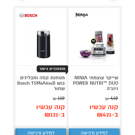
מהנמכרים ביותר
שייקר עוצמתי NINJA
מטחנת קפה ותבלינים
בלנדר 
POWER NUTRI™ DUO
בוש Bosch TSM6A014B
נינג'ה
שחור
 450W
159
149
449
₪
₪
₪
קנה עכשיו
קנה עכשיו
קנה 
ב-₪421
ב-₪121
ב-₪153
למידע ורכישה
למידע ורכישה
ל