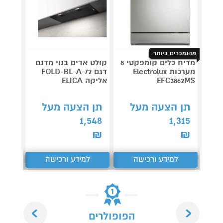
מהנמכרים ביותר
מדיח כלים קומפקטי 8
קולט אדים בנוי מדגם
מערכות Electrolux
דגם FOLD-BL-A-72
דגם NINJA AG653
EFC3862MS
אליקה ELICA
תן 
תן הצעה מעל
תן הצעה מעל
,043
1,548
1,315
₪
₪
₪
למידע ורכישה
למידע ורכישה
ל
Next
Previous
הפופולרים