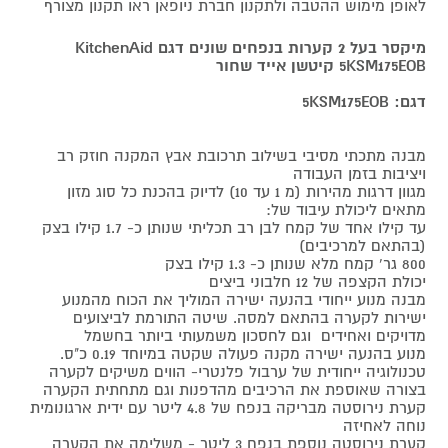
לאופן מימוש ההטבה ולתקנון חברת ניופאן ראו תקנון מצורף
מיקסר בעל 2 קערות בנפחים שונים דגם KitchenAid
5KSM175EOB קיטשן אייד שחור
דגם: 5KSM175EOB
מבנה מתכתי מסיבי בשילוב תרכובת אבץ המקנה חוזק רב
ויציבות בזמן העבודה
מגוון דרגות מהירות (מ 1 עד 10) לדיוק בהכנת כל סוג מזון
מתאים ליכולת עיבוד של:
עד קילו אחד של קמח לבן רב תכליתי שנותן כ- 1.7 קילו בצק
(בהתאם למרכיבים)
800 גר' קמח מלא שנותן כ- 1.3 קילו בצק
יכולת הקצפה של 12 חלבוני ביצים
מבנה מנוע ייחודי בהנעה ישירה המוליך את הכוח מהמנוע
ישירות לקערה בהתאם למסה. שיטה התורמת לביצועים
מדויקים ואחידים וגם לחסכון משמעותי ביותר בחשמל
מנוע בהנעה ישירה מקנה פעולה שקטה במיוחד 0.19 כ"ס.
טכנולוגיה ייחודית של ערבול פלנטרי- הווים משיקים לקערה
בצורה שאוספת את הרכיבים מהדפנות וגם מתחתית הקערה
קערת נירוסטה מבריקה בנפח של 4.8 ליטר עם ידית ארגונומית
נוחה לאחיזה
קערת נירוסטה נוספת בנפח 3 ליטר - משלימה את הקערה