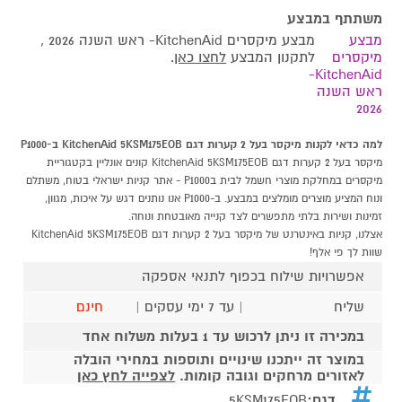
משתתף במבצע
מבצע
מבצע מיקסרים KitchenAid- ראש השנה 2026 ,
מיקסרים
לתקנון המבצע
לחצו כאן
.
KitchenAid-
ראש השנה
2026
למה כדאי לקנות מיקסר בעל 2 קערות דגם KitchenAid 5KSM175EOB ב-P1000
מיקסר בעל 2 קערות דגם KitchenAid 5KSM175EOB קונים אונליין בקטגוריית
מיקסרים במחלקת מוצרי חשמל לבית בP1000 - אתר קניות ישראלי בטוח, משתלם
ונוח המציע מוצרים מומלצים במבצע. ב-P1000 אנו נותנים דגש על איכות, מגוון,
זמינות ושירות בלתי מתפשרים לצד קנייה מאובטחת ונוחה.
אצלנו, קניות באינטרנט של מיקסר בעל 2 קערות דגם KitchenAid 5KSM175EOB
שוות לך פי אלף!
אפשרויות שילוח בכפוף לתנאי אספקה
שליח
| עד 7 ימי עסקים |
חינם
במכירה זו ניתן לרכוש עד 1 בעלות משלוח אחד
במוצר זה ייתכנו שינויים ותוספות במחירי הובלה
לאזורים מרחקים וגובה קומות.
לצפייה לחץ כאן
דגם:
5KSM175EOB