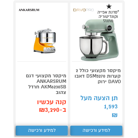
*סדנת אפייה
וקונדיטוריה
מתנה!
מיקסר מקצועי כולל 2
מיקסר מקצועי דגם
קערות DSM5270 דאבו
ANKARSRUM
DAVO ירוק
Beach
AKM6230SB חרדל
585BI-IS
צהוב
תן הצעה מעל
קנה 
קנה עכשיו
1,593
ב-₪1,490
ב-₪3,290
₪
למידע ורכישה
למידע ורכישה
ל