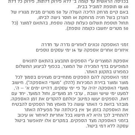
בכניסה הראשית עד קומה ב' ללא פירוק דלתות, פירוק כל דלת
60 ₪ תוספת למוביל בבית.
באם קיים מרחק הליכה העולה על 50 מטרים מבית מגוריו של
הצרכן בשל חניה מרוחקת או חוסר גישה לביתו,
תחול תוספת תשלום כעלות קומה נוספת, בהתאם למוצר (כל
50 מטרים יחשבו כקומה נוספת).
זמני האספקה נכונים לאזורים גדרה עד חדרה
איזורים אחרים אספקה עד 14 ימי עסקים נוספים
אספקת המוצרים ע"י הספקים תתבצע בהתאם לתנאים
המופיעים בדף המכירה של המוצר, בכפוף לביצוע התשלום
כמפורט בתקנון האתר.
זמני האספקה להם הספקים מתחייבים מצוינים בסמוך לכל
מוצר ומוצר בזירת המכירות (להלן: "מועדי האספקה"). חישוב
מועדי האספקה יהיה על פי ימי עסקים, דהיינו ימים א' – ה',
למעט ימי שישי ושבת , ערבי חג מועדים, וחול המועד. יחד עם
זאת, הספקים יעשו כמיטב יכולתם להקדים את זמן האספקה.
מובהר בזאת כי האתר עושה כל מאמץ מול הספקים להבטיח
את האספקה בזמן אך אין ביכולתה של מפעילת האתר
להתחייב לכך והיא לא תישא בכל אחריות לאיחור או עיכוב
בזמני האספקה מצד הספקים. במקרים אלו יתאפשר ביטול
עסקה ללא דמי ביטול.