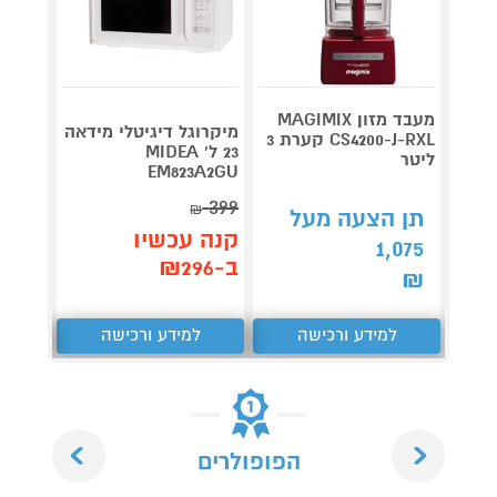
מעבד מזון MAGIMIX
מיקרוגל דיגיטלי מידאה
CS4200-J-RXL קערת 3
קומקו
23 ל' MIDEA
ליטר
eative
EM823A2GU
A5300
399
₪
תן הצעה מעל
קנה 
קנה עכשיו
1,075
ב-₪119
ב-₪296
₪
למידע ורכישה
למידע ורכישה
ל
Next
Previous
הפופולרים