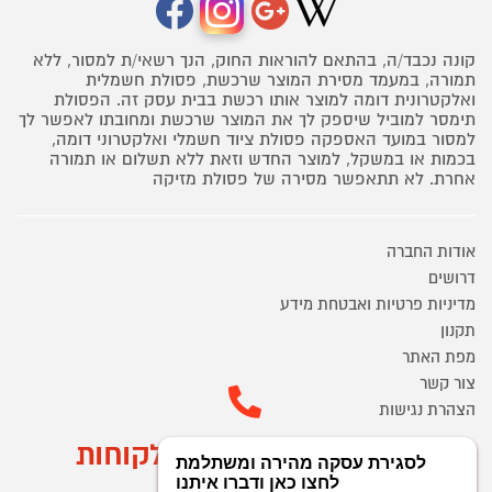
קונה נכבד/ה, בהתאם להוראות החוק, הנך רשאי/ת למסור, ללא
תמורה, במעמד מסירת המוצר שרכשת, פסולת חשמלית
ואלקטרונית דומה למוצר אותו רכשת בבית עסק זה. הפסולת
תימסר למוביל שיספק לך את המוצר שרכשת ומחובתו לאפשר לך
למסור במועד האספקה פסולת ציוד חשמלי ואלקטרוני דומה,
בכמות או במשקל, למוצר החדש וזאת ללא תשלום או תמורה
אחרת. לא תתאפשר מסירה של פסולת מזיקה
אודות החברה
דרושים
מדיניות פרטיות ואבטחת מידע
תקנון
מפת האתר
צור קשר
הצהרת נגישות
מוקד הזמנות ושירות לקוחות
03-9545370