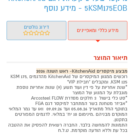
5KSM175EOB - מידע נוסף
דירוג גולשים
מידע כללי ומאפיינים
תיאור המוצר
מבצע מיקסרים KitchenAid- ראש השנה 2026
רוכשים ממגוון המיקסרים של KitchenAid מהדגמים KSM 175,
KSM 125. ומקבלים "חבילת VIP"
*שנת אחריות על פי דין ועוד תשע (9) שנות אחריות נוספת
מוגבלת על המנוע של המוצר
*סט כלי בישול 3 חלקים מסדרת Arcosteel FLOW
*אביזר מטחנת בשר המתחבר למיקסר דגם FGA
בתוקף החל מתאריך 05.08.26 ועד 09.09.26 ואו עד גמר המלאי
המוקדם מבניהם .מינימום 10 יח' במלאי. לדגמים המפורטים
בתקנון.
התמונות להמחשה בלבד. החברה רשאית להפסיק את ההטבה
בכל עת וללא הודעה מוקדמת. ט.ל.ח