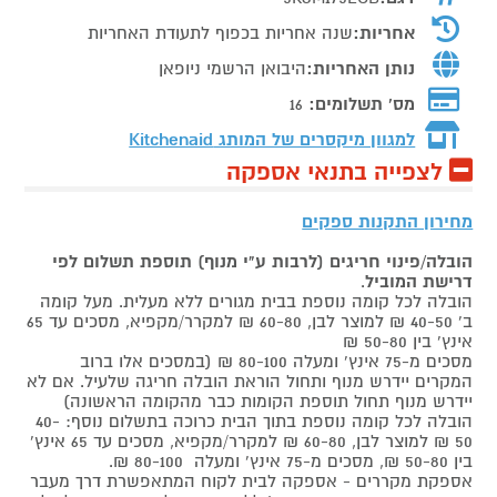
אחריות:
שנה אחריות בכפוף לתעודת האחריות
נותן האחריות:
היבואן הרשמי ניופאן
מס' תשלומים:
16
למגוון מיקסרים של המותג
Kitchenaid
לצפייה בתנאי אספקה
מחירון התקנות ספקים
הובלה/פינוי חריגים (לרבות ע"י מנוף) תוספת תשלום לפי
דרישת המוביל
.
הובלה לכל קומה נוספת בבית מגורים ללא מעלית. מעל קומה
ב' 40-50 ₪ למוצר לבן, 60-80 ₪ למקרר/מקפיא, מסכים עד 65
אינץ' בין 50-80 ₪
מסכים מ-75 אינץ' ומעלה 80-100 ₪ (במסכים אלו ברוב
המקרים יידרש מנוף ותחול הוראת הובלה חריגה שלעיל. אם לא
יידרש מנוף תחול תוספת הקומות כבר מהקומה הראשונה)
הובלה לכל קומה נוספת בתוך הבית כרוכה בתשלום נוסף: 40-
50 ₪ למוצר לבן, 60-80 ₪ למקרר/מקפיא, מסכים עד 65 אינץ'
בין 50-80 ₪, מסכים מ-75 אינץ' ומעלה 80-100 ₪.
אספקת מקררים - אספקה לבית לקוח המתאפשרת דרך מעבר