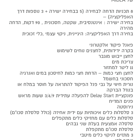
8 תכניות הדחה לבחירה (5 בבחירה ישירה + 3 נוספות דרך
האפליקציה) –
בחירה ישירה : אינטנסיבית, שקטה, חסכונית , 90 דקות, הדחה
מהירה
בחירה דרך האפליקציה: היגיינית, ניקוי עצמי ,כלי זכוכית
פאנל פיקוד אלקטרוני
בקרה ידידותית, לחצנים נוחים לשימוש
לחצן ייבוש מוגבר
צריכת מים
11 ליטר למחזור
לחצן חצי כמות – הדחת חצי כמות לחיסכון במים ואנרגיה
חסכוני בחשמל
נורית חיווי על גבי פנל הפיקוד להתראה על חוסר במלח או
בנוזל הברקה
פונקציית Delay Start להפעלה עתידית 3/6/9 שעות מראש
פנים המדיח
נירוסטה
3 סלסלות כלים איכותיות עם ידית אחיזה (כולל סלסלת סכו"ם)
סלסלות כלים עם מחזיקי כלים מתקפלים
סלסלה אמצעית בעלת שני גבהים
סלסלת סכו"ם מתקפלת
3 מתזים לניקוי כלים מיטבי