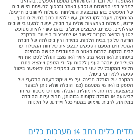
האספקה של חברת המשלוחים מטעם הספקים, בהתאם
למחיר דמי המשלוח שנקבע באתר ובכפוף לרשימת היישובים
של הספקים בהן מתבצעת השליחות. משלוח ליישובים חריגים/
מרוחקים/ מעבר לקו הירוק, עשוי להיות כרוך בתשלום נוסף .
יודגש, משלוח באמצאות שליח עד הבית, יעשה למעט ביישובים
קהילתיים, כפרים, קיבוצים וכיוצ"ב, בהם עשוי להיות מסופק
לסניף הדואר הקרוב ליישוב או למזכירות היישוב ותתקבל
הודעה על כך בבית הלקוח. במידה ואין ביכולתה של חברת
המשלוחים מטעם הספקים לבצע את שליחות המשלוח עד
לבית הלקוח, לרבות באזורים המוגבלים לגישה מבחינה
ביטחונית ו/או תנאי מזג אוויר ו/או מצב העלול לסכן את חיי
השליחים, יובהר העניין ללקוח על ידי הספק ויימצא פתרון
חליפי המקובל על שני הצדדים. במקרים אלו יתאפשר ביטול
עסקה ללא דמי ביטול.
במקרה של הובלה חריגה, על פי שיקול דעתם הבלעדי של
הספקים ו/או מי מטעמם (כגון הובלה שלא ניתן לבצעה
באמצעות מדרגות או מעלית, הובלה שנדרש מכשור מיוחד
לביצועה או הובלה לקומות גבוהות), תחול עלות ההובלה
במלואה, לרבות שימוש במנוף ככל ויידרש, על הלקוח
מדיח כלים רחב 14 מערכות כלים