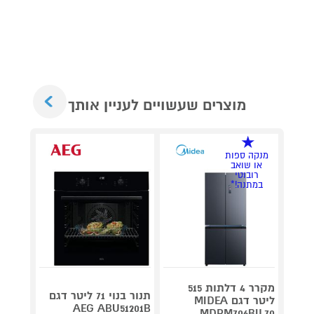
Next
מוצרים שעשויים לעניין אותך
מנקה ספות
או שואב
רובוטי
במתנה!*
מקרר 4 דלתות 515
תנור בנוי 71 ליטר דגם
תנור מ
ליטר דגם MIDEA
090IX
AEG ABU51201B
MDRM706BIL70