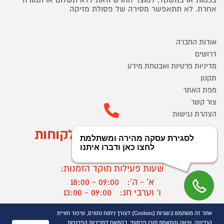
אחרת. לא תתאפשר מסירה של פסולת מזיקה
אודות החברה
דרושים
מדיניות פרטיות ואבטחת מידע
תקנון
מפת האתר
צור קשר
הצהרת נגישות
מוקד הזמנות ושירות לקוחות
03-9545370
שעות פעילות מוקד הזמנות:
א' - ה':
09:00 - 18:00
ו' וערבי חג:
09:00 - 13:00
שעות פעילות מוקד שירות לקוחות:
אתר זה משתמש בעוגיות (Cookies) לצורך ניתוח נתונים, שיפור חוויית
א' - ד':
09:00 - 16:30
הגלישה, שיווק והתאמת תוכן פרסומי, בהתאם למדיניות הפרטיות