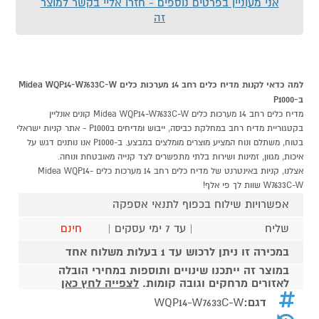
אני מעוניין בפרטים נוספים - חזרו אליי בקשר למוצר
זה
למה כדאי לקנות מדיח כלים רחב 14 מערכות כלים Midea WQP14-W7633C-W
ב-P1000
מדיח כלים רחב 14 מערכות כלים Midea WQP14-W7633C-W קונים אונליין
בקטגוריית מדיח רחב במחלקת כביסה, ייבוש ומדיחים בP1000 - אתר קניות ישראלי
בטוח, משתלם ונוח המציע מוצרים מומלצים במבצע. ב-P1000 אנו נותנים דגש על
איכות, מגוון, זמינות ושירות בלתי מתפשרים לצד קנייה מאובטחת ונוחה.
אצלנו, קניות באינטרנט של מדיח כלים רחב 14 מערכות כלים Midea WQP14-
W7633C-W שוות לך פי אלף!
אפשרויות שילוח בכפוף לתנאי אספקה
שליח
| עד 7 ימי עסקים |
חינם
במכירה זו ניתן לרכוש עד 1 בעלות משלוח אחד
במוצר זה ייתכנו שינויים ותוספות במחירי הובלה
לאזורים מרחקים וגובה קומות.
לצפייה לחץ כאן
דגם:
WQP14-W7633C-W