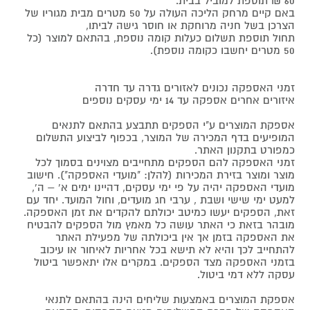
60 ₪ תוספת למוביל בבית.
באם קיים מרחק הליכה העולה על 50 מטרים מבית מגוריו של
הצרכן בשל חניה מרוחקת או חוסר גישה לביתו,
תחול תוספת תשלום כעלות קומה נוספת, בהתאם למוצר (כל
50 מטרים יחשבו כקומה נוספת).
זמני האספקה נכונים לאזורים גדרה עד חדרה
איזורים אחרים אספקה עד 14 ימי עסקים נוספים
אספקת המוצרים ע"י הספקים תתבצע בהתאם לתנאים
המופיעים בדף המכירה של המוצר, בכפוף לביצוע התשלום
כמפורט בתקנון האתר.
זמני האספקה להם הספקים מתחייבים מצוינים בסמוך לכל
מוצר ומוצר בזירת המכירות (להלן: "מועדי האספקה"). חישוב
מועדי האספקה יהיה על פי ימי עסקים, דהיינו ימים א' – ה',
למעט ימי שישי ושבת , ערבי חג מועדים, וחול המועד. יחד עם
זאת, הספקים יעשו כמיטב יכולתם להקדים את זמן האספקה.
מובהר בזאת כי האתר עושה כל מאמץ מול הספקים להבטיח
את האספקה בזמן אך אין ביכולתה של מפעילת האתר
להתחייב לכך והיא לא תישא בכל אחריות לאיחור או עיכוב
בזמני האספקה מצד הספקים. במקרים אלו יתאפשר ביטול
עסקה ללא דמי ביטול.
אספקת המוצרים באמצעות שליחים הינה בהתאם לתנאי