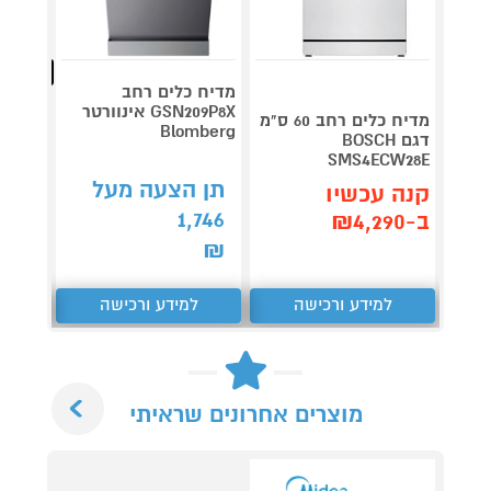
מהנמכרי
מדיח כלים רחב
GSN209P8X אינוורטר
דג
מדיח כלים רחב 60 ס"מ
VI06E
Blomberg
דגם BOSCH
SMS4ECW28E
תן הצעה מעל
תן 
קנה עכשיו
,262
1,746
ב-₪4,290
₪
₪
למידע ורכישה
למידע ורכישה
ל
Next
מוצרים אחרונים שראיתי