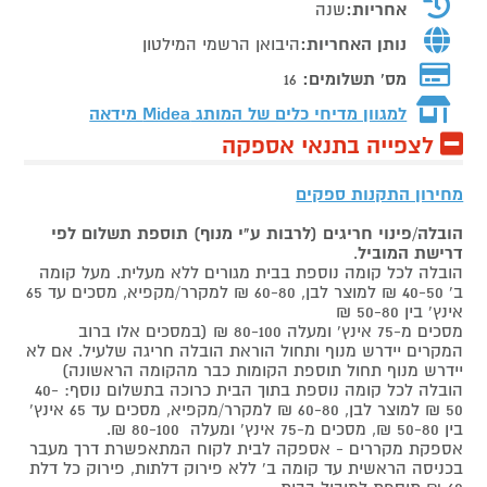
אחריות:
שנה
נותן האחריות:
היבואן הרשמי המילטון
מס' תשלומים:
16
למגוון מדיחי כלים של המותג
Midea מידאה
לצפייה בתנאי אספקה
מחירון התקנות ספקים
הובלה/פינוי חריגים (לרבות ע"י מנוף) תוספת תשלום לפי
דרישת המוביל
.
הובלה לכל קומה נוספת בבית מגורים ללא מעלית. מעל קומה
ב' 40-50 ₪ למוצר לבן, 60-80 ₪ למקרר/מקפיא, מסכים עד 65
אינץ' בין 50-80 ₪
מסכים מ-75 אינץ' ומעלה 80-100 ₪ (במסכים אלו ברוב
המקרים יידרש מנוף ותחול הוראת הובלה חריגה שלעיל. אם לא
יידרש מנוף תחול תוספת הקומות כבר מהקומה הראשונה)
הובלה לכל קומה נוספת בתוך הבית כרוכה בתשלום נוסף: 40-
50 ₪ למוצר לבן, 60-80 ₪ למקרר/מקפיא, מסכים עד 65 אינץ'
בין 50-80 ₪, מסכים מ-75 אינץ' ומעלה 80-100 ₪.
אספקת מקררים - אספקה לבית לקוח המתאפשרת דרך מעבר
בכניסה הראשית עד קומה ב' ללא פירוק דלתות, פירוק כל דלת