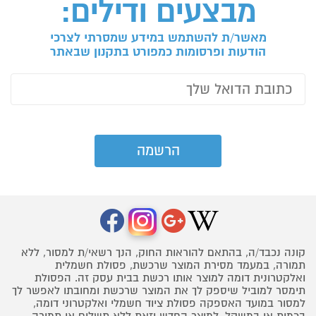
מבצעים ודילים:
מאשר/ת להשתמש במידע שמסרתי לצרכי
הודעות ופרסומות כמפורט בתקנון שבאתר
קונה נכבד/ה, בהתאם להוראות החוק, הנך רשאי/ת למסור, ללא
תמורה, במעמד מסירת המוצר שרכשת, פסולת חשמלית
ואלקטרונית דומה למוצר אותו רכשת בבית עסק זה. הפסולת
תימסר למוביל שיספק לך את המוצר שרכשת ומחובתו לאפשר לך
למסור במועד האספקה פסולת ציוד חשמלי ואלקטרוני דומה,
בכמות או במשקל, למוצר החדש וזאת ללא תשלום או תמורה