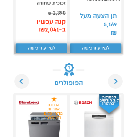
זכוכית שחורה
PRO נירוסטה
2,290
2,390
₪
תן הצעה מעל
קנה עכשיו
קנה 
5,169
ב-₪2,041
ב-₪1,890
₪
למידע ורכישה
למידע ורכישה
ל
Next
Previous
הפופולרים
קפסולות
ל-3 חודשים
*במתנה!
הרחבת
אחריות
מדיחי כלים
בלומברג*