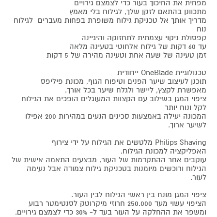
מפחית את החיכוך בעור כדי לצמצם גירויים
מתכוונן בהתאם לזקן שלך, לגילוח בלי מאמץ
מדריך אותך אל טכניקת גילוח משופרת בפחות מעברים לגילוח
נוח
קפסולת ניקוי עצמתית לתחזוקה והיגיינה
עד 60 דקות של גילוח אלחוטי בטעינה מלאה
זמן טעינה של שעה אחת וטעינה מהירה של 5 דקות
טכנולוגיית OneBlade ייחודית
תוכנן לעיצוב שיער הפנים וטיפוח הגוף, מכונת פיליפס
מאפשרת לקצץ, ליישר ולגלח שיער בכל אורך.
ציפוי המגן בשילוב עם הקצוות המעוגלים הופכים את הגילוח
לקל ונוח יותר
המכונה יעילה באמצעות סכינים הנעים במהירות 200 אפילו
לשיער ארוך.
Philips Shaving מלטשים את הגילוח על ידי צירוף
האפליקציה למכונת הגילוח.
עוקבים אחר ההתקדמות של העור, מבצעים התאמה אישית של
הגילוח ורוכשים מיומנות בטכניקת גילוח צמודה אבל נעימה
לעור.
ציפוי המגן מונח בין ראשי הגילוח לבין העור.
הציפוי עשוי מעד 250.000 חרוזי מיקרוטק לסנטימטר רבוע
ומשפר את ההחלקה על העור בעד ל- 30% כדי לצמצם גירויים.