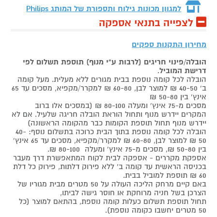
למגוון מכונות גילוח ותספורת של המותג
Philips
לצפייה בתנאי אספקה
מחירון התקנות ספקים
הובלה/פינוי חריגים (לרבות ע"י מנוף) תוספת תשלום לפי
דרישת המוביל
.
הובלה לכל קומה נוספת בבית מגורים ללא מעלית. מעל קומה
ב' 40-50 ₪ למוצר לבן, 60-80 ₪ למקרר/מקפיא, מסכים עד 65
אינץ' בין 50-80 ₪
מסכים מ-75 אינץ' ומעלה 80-100 ₪ (במסכים אלו ברוב
המקרים יידרש מנוף ותחול הוראת הובלה חריגה שלעיל. אם לא
יידרש מנוף תחול תוספת הקומות כבר מהקומה הראשונה)
הובלה לכל קומה נוספת בתוך הבית כרוכה בתשלום נוסף: 40-
50 ₪ למוצר לבן, 60-80 ₪ למקרר/מקפיא, מסכים עד 65 אינץ'
בין 50-80 ₪, מסכים מ-75 אינץ' ומעלה 80-100 ₪.
אספקת מקררים - אספקה לבית לקוח המתאפשרת דרך מעבר
בכניסה הראשית עד קומה ב' ללא פירוק דלתות, פירוק כל דלת
60 ₪ תוספת למוביל בבית.
באם קיים מרחק הליכה העולה על 50 מטרים מבית מגוריו של
הצרכן בשל חניה מרוחקת או חוסר גישה לביתו,
תחול תוספת תשלום כעלות קומה נוספת, בהתאם למוצר (כל
50 מטרים יחשבו כקומה נוספת).