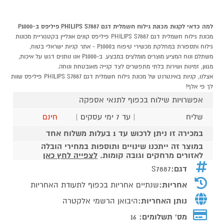
למה כדאי לקנות מכונת גילוח חשמלית דגם PHILIPS S7887 פיליפס ב-P1000
מכונת גילוח חשמלית דגם PHILIPS S7887 פיליפס קונים אונליין בקטגוריית מכונות
גילוח ותספורת במחלקת מכשירי טיפוח בP1000 - אתר קניות ישראלי בטוח,
משתלם ונוח המציע מוצרים מומלצים במבצע. ב-P1000 אנו נותנים דגש על איכות,
מגוון, זמינות ושירות בלתי מתפשרים לצד קנייה מאובטחת ונוחה.
אצלנו, קניות באינטרנט של מכונת גילוח חשמלית דגם PHILIPS S7887 פיליפס שוות
לך פי אלף!
אפשרויות שילוח בכפוף לתנאי אספקה
שליח
| עד 7 ימי עסקים |
חינם
במכירה זו ניתן לרכוש עד 1 בעלות משלוח אחד
במוצר זה ייתכנו שינויים ותוספות במחירי הובלה
לאזורים מרחקים וגובה קומות.
לצפייה לחץ כאן
דגם:
S7887
אחריות:
שנתיים אחריות בכפוף לתעודת האחריות
נותן האחריות:
היבואן הרשמי אלקטרה
מס' תשלומים:
16