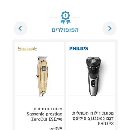
Next
Previous
הפופולרים
מכונת תספורת
מכונת גילוח חשמלית
Sassonic prestige
מכונת 
דגם S3143/00 פיליפס
ZeroCut ESE790
-LV67
PHILIPS
329
₪