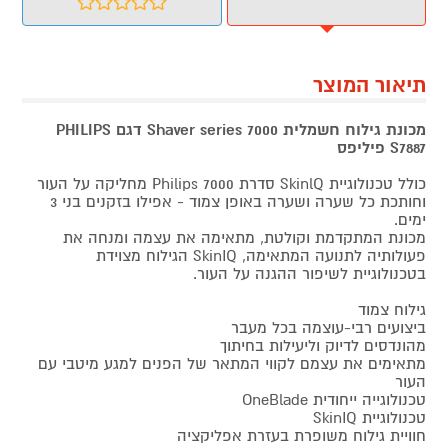
תיאור המוצר
מכונת גילוח חשמלית Shaver series 7000 דגם PHILIPS
S7887 פיליפס
כולל טכנולוגיית SkinlQ סדרת Philips 7000 מחליקה על העור
וחותכת כל שערה ושערה באופן צמוד - אפילו בזקנים בני 3
ימים.
מכונת המתקדמת וקולטת, מתאימה את עצמה ומנחה את
פעולותיה לתנועה המתאימה, SkinIQ הגילוח מצוידת
בטכנולוגיית לשיפור ההגנה על העור.
גילוח צמוד
ביצועים רבי-עוצמה בכל מעבר
מהונדסים לדיוק וליעילות בחיתוך
מתאימים את עצמם לקווי המתאר של הפנים למגע מיטבי עם
העור
טכנולוגייה ייחודית OneBlade
טכנולוגיית SkinIQ
חוויית גילוח משופרת בעזרת אפליקציה