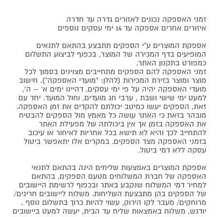
זמני האספקה נכונים לאזורים גדרה עד חדרה
איזורים אחרים אספקה עד 14 ימי עסקים נוספים
אספקת המוצרים ע"י הספקים תתבצע בהתאם לתנאים
המופיעים בדף המכירה של המוצר, בכפוף לביצוע התשלום
כמפורט בתקנון האתר.
זמני האספקה להם הספקים מתחייבים מצוינים בסמוך לכל
מוצר ומוצר בזירת המכירות (להלן: "מועדי האספקה"). חישוב
מועדי האספקה יהיה על פי ימי עסקים, דהיינו ימים א' – ה',
למעט ימי שישי ושבת , ערבי חג מועדים, וחול המועד. יחד עם
זאת, הספקים יעשו כמיטב יכולתם להקדים את זמן האספקה.
מובהר בזאת כי האתר עושה כל מאמץ מול הספקים להבטיח
את האספקה בזמן אך אין ביכולתה של מפעילת האתר
להתחייב לכך והיא לא תישא בכל אחריות לאיחור או עיכוב
בזמני האספקה מצד הספקים. במקרים אלו יתאפשר ביטול
עסקה ללא דמי ביטול.
אספקת המוצרים באמצעות שליחים הינה בהתאם לתנאי
האספקה של חברת המשלוחים מטעם הספקים, בהתאם
למחיר דמי המשלוח שנקבע באתר ובכפוף לרשימת היישובים
של הספקים בהן מתבצעת השליחות. משלוח ליישובים חריגים/
מרוחקים/ מעבר לקו הירוק, עשוי להיות כרוך בתשלום נוסף .
יודגש, משלוח באמצאות שליח עד הבית, יעשה למעט ביישובים