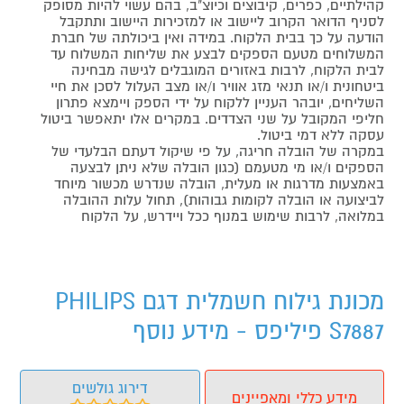
קהילתיים, כפרים, קיבוצים וכיוצ"ב, בהם עשוי להיות מסופק
לסניף הדואר הקרוב ליישוב או למזכירות היישוב ותתקבל
הודעה על כך בבית הלקוח. במידה ואין ביכולתה של חברת
המשלוחים מטעם הספקים לבצע את שליחות המשלוח עד
לבית הלקוח, לרבות באזורים המוגבלים לגישה מבחינה
ביטחונית ו/או תנאי מזג אוויר ו/או מצב העלול לסכן את חיי
השליחים, יובהר העניין ללקוח על ידי הספק ויימצא פתרון
חליפי המקובל על שני הצדדים. במקרים אלו יתאפשר ביטול
עסקה ללא דמי ביטול.
במקרה של הובלה חריגה, על פי שיקול דעתם הבלעדי של
הספקים ו/או מי מטעמם (כגון הובלה שלא ניתן לבצעה
באמצעות מדרגות או מעלית, הובלה שנדרש מכשור מיוחד
לביצועה או הובלה לקומות גבוהות), תחול עלות ההובלה
במלואה, לרבות שימוש במנוף ככל ויידרש, על הלקוח
מכונת גילוח חשמלית דגם PHILIPS
S7887 פיליפס - מידע נוסף
דירוג גולשים
מידע כללי ומאפיינים