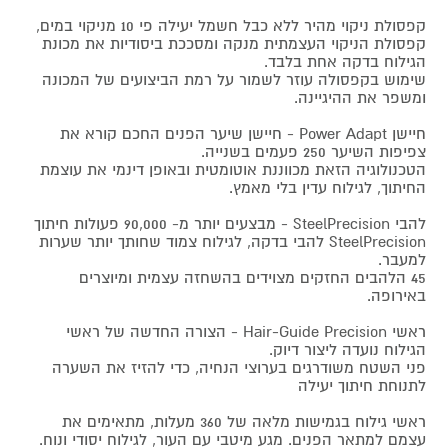
קפסולת ניקוי מהיר ללא כבל חשמל יעילה פי 10 מניקוי במים,
קפסולת הניקוי העצמתית מנקה ומסככת ביסודיות את מכונת
הגילוח בדקה אחת בלבד.
שימוש בקפסולה עוזר לשמור על רמת הביצועים של המכונה
ומשפר את ההיגיינה.
חיישן Power Adapt - חיישן שיער הפנים החכם קורא את
צפיפות השיער 250 פעמים בשנייה.
הטכנולוגיה הזאת מכווננת אוטומטית ובאופן דינמי את עוצמת
החיתוך, לגילוח עדין בלי מאמץ.
להבי SteelPrecision - מבצעים יותר מ- 90,000 פעולות חיתוך
SteelPrecision להבי בדקה, לגילוח צמוד שחותך יותר שערות
למעבר.
45 הלהבים החזקים מצוידים בהשחזה עצמית ומיוצרים
באירופה.
ראשי Hair-Guide Precision - הצורה החדשה של ראשי
הגילוח נועדה ליצור דיוק.
פני השטח משודרגים בערוצי הנחיה, כדי להזיז את השערה
לתנוחת חיתוך יעילה
ראשי גילוח בגמישות מלאה של 360 מעלות, מתאימים את
עצמם למתאר הפנים. מגע מיטבי עם העור, לגילוח יסודי ונוח.