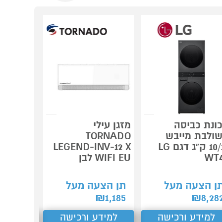
5 שנות
אחריות
למכונות
כביסה
BOSCH
ש"ח*
ונת כביסה
מזגן עילי
מייבש כ
ולבת מייבש
TORNADO
10/12 ק"ג דגם LG
LEGEND-INV-12 X
BOSCH
WT
WIFI EU לבן
85225IL
ן הצעה מעל
תן הצעה מעל
תן הצע
₪
2,953
₪
1,185
₪
8,28
למידע ורכישה
למידע ורכישה
למידע