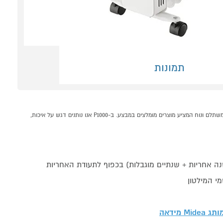
תמונות
רדיאטור 9 צלעות דגם NY2009-20M מידאה MIDEA לבן קונים אונליין בקטגוריית רדיאטור / קונווקטור במחלקת מזגנים מאווררים ומוצרי חימום בP1000 - אתר קניות ישראלי בטוח, משתלם ונוח המציע מוצרים מומלצים במבצע. ב-P1000 אנו נותנים דגש על איכות,
י המילטון
מותג
Midea מידאה