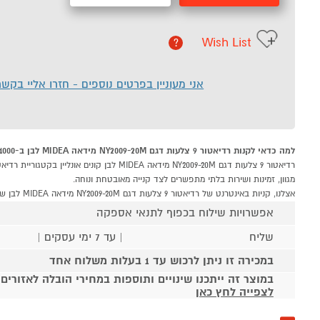
Wish List
?
אני מעוניין בפרטים נוספים - חזרו אליי בקש
למה כדאי לקנות רדיאטור 9 צלעות דגם NY2009-20M מידאה MIDEA לבן ב-P1000
מגוון, זמינות ושירות בלתי מתפשרים לצד קנייה מאובטחת ונוחה.
אצלנו, קניות באינטרנט של רדיאטור 9 צלעות דגם NY2009-20M מידאה MIDEA לבן שוות לך פי אלף!
אפשרויות שילוח בכפוף לתנאי אספקה
שליח
| עד 7 ימי עסקים |
במכירה זו ניתן לרכוש עד 1 בעלות משלוח אחד
במוצר זה ייתכנו שינויים ותוספות במחירי הובלה לאזורים
לצפייה לחץ כאן