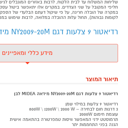
שליחות המשלוח עד לבית הלקוח, לרבות באזורים המוגבלים לגישה מ
חליפי המקובל על שני הצדדים. במקרים אלו יתאפשר ביטול עסקה
במקרה של הובלה חריגה, על פי שיקול דעתם הבלעדי של הספקים 
לקומות גבוהות), תחול עלות ההובלה במלואה, לרבות שימוש במנו
רדיאטור 9 צלעות דגם NY2009-20M מידאה MIDEA לבן - מידע נוסף
מידע כללי ומאפיינים
תיאור המוצר
רדיאטור 9 צלעות דגם NY2009-20M מידאה MIDEA לבן
רדיאטור 9 צלעות במילוי שמן
3 דרגות חום לבחירה – 800W \ 1200W \ 2000 W
עוצמת חימום 2000W
תרמוסטט ידני המאפשר וויסות טמפרטורה בהתאמה אישית
הגנה בפני התחממות יתר