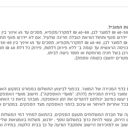
שת המוביל
.
 קומה ב' ללא פירוק דלתות, פירוק כל דלת 60 ₪ תוספת למוביל בבית.
דף המכירה של המוצר, בכפוף לביצוע התשלום כמפורט בתקנון האת
צר בזירת המכירות (להלן: "מועדי האספקה"). חישוב מועדי האספקה יה
קים יעשו כמיטב יכולתם להקדים את זמן האספקה. מובהר בזאת כי ה
כל אחריות לאיחור או עיכוב בזמני האספקה מצד הספקים. במקרים א
 של חברת המשלוחים מטעם הספקים, בהתאם למחיר דמי המשלוח ש
הירוק, עשוי להיות כרוך בתשלום נוסף . יודגש, משלוח באמצאות שליח
ליישוב או למזכירות היישוב ותתקבל הודעה על כך בבית הלקוח. במיד