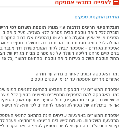
לצפייה בתנאי אספקה
מחירון התקנות ספקים
הובלה/פינוי חריגים (לרבות ע"י מנוף) תוספת תשלום לפי דרי
הובלה לכל קומה נוספת בבית מגורים ללא מעלית. מעל קומה ב' 40-50 ₪ למוצר לבן, 60-80 ₪ למקרר/מקפיא, מסכים עד 65 אינץ' בין 50-80 ₪
מסכים מ-75 אינץ' ומעלה 80-100 ₪ (במסכים אלו ברוב המקרים יידרש מנוף ותחול הוראת הובלה חריגה שלעיל. אם לא יידרש מנוף תחול תוספת הקומות כבר מהקומה הראשונה)
הובלה לכל קומה נוספת בתוך הבית כרוכה בתשלום נוסף: 40-50 ₪ למוצר לבן, 60-80 ₪ למקרר/מקפיא, מסכים עד 65 אינץ' בין 50-80 ₪, מסכים מ-75 אינץ' ומעלה 80-100 ₪.
אספקת מקררים - אספקה לבית לקוח המתאפשרת דרך מעבר בכניסה הראשית עד
באם קיים מרחק הליכה העולה על 50 מטרים מבית מגוריו של הצרכן בשל חניה מרוחקת או חוסר גישה לביתו,
תחול תוספת תשלום כעלות קומה נוספת, בהתאם למוצר (כל 50 מטרים יחשבו כקומה נוספת).
זמני האספקה נכונים לאזורים גדרה עד חדרה
איזורים אחרים אספקה עד 14 ימי עסקים נוספים
אספקת המוצרים ע"י הספקים תתבצע בהתאם לתנאים המופיעים ב
זמני האספקה להם הספקים מתחייבים מצוינים בסמוך לכל מוצר ומו
שישי ושבת , ערבי חג מועדים, וחול המועד. יחד עם זאת, הספ
אך אין ביכולתה של מפעילת האתר להתחייב לכך והיא לא תישא ב
אספקת המוצרים באמצעות שליחים הינה בהתאם לתנאי האספקה
מתבצעת השליחות. משלוח ליישובים חריגים/ מרוחקים/ מעבר לקו 
קיבוצים וכיוצ"ב, בהם עשוי להיות מסופק לסניף הדואר הקרוב 