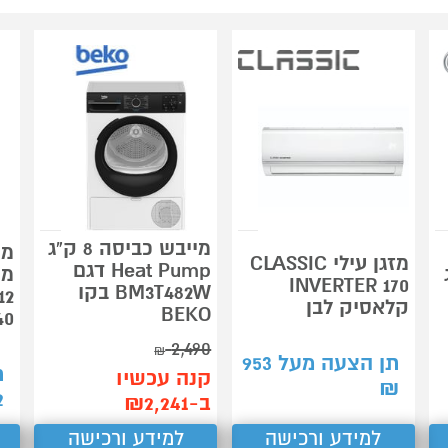
מייבש כביסה 8 ק"ג
מכ
מזגן עילי CLASSIC
Heat Pump דגם
ג
מש
INVERTER 170
BM3T482W בקו
קלאסיק לבן
BEKO
40
2,490
₪
תן הצעה מעל
953
ת
קנה עכשיו
₪
2
ב-₪2,241
למידע ורכישה
למידע ורכישה