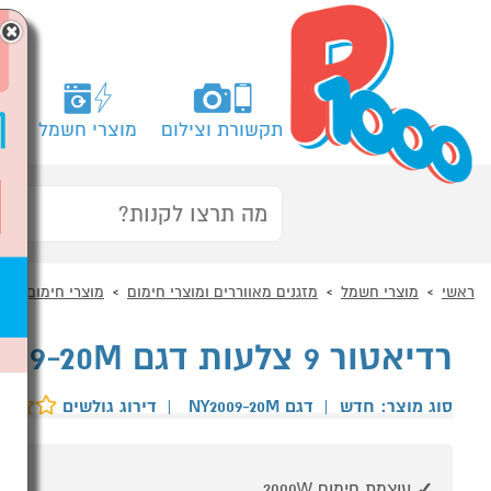
×
תקשורת וצילום
מוצרי חשמל
מח
ראשי
מוצרי חשמל
מזגנים מאווררים ומוצרי חימום
מוצרי חימום
ר
רדיאטור 9 צלעות דגם NY2009-20M מידאה MIDEA לבן
סוג מוצר: חדש
|
דגם NY2009-20M
|
דירוג גולשים
עוצמת חימום 2000W