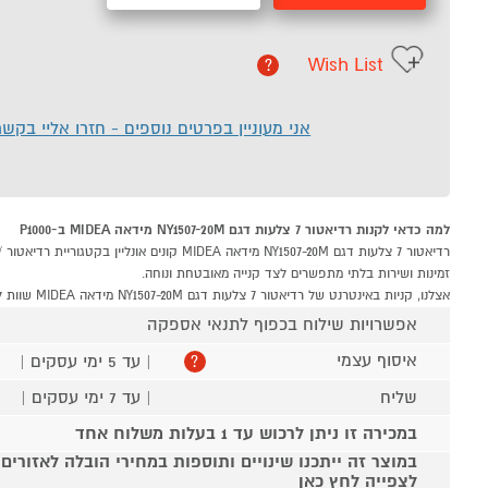
Wish List
?
אני מעוניין בפרטים נוספים - חזרו אליי בקש
למה כדאי לקנות רדיאטור 7 צלעות דגם NY1507-20M מידאה MIDEA ב-P1000
זמינות ושירות בלתי מתפשרים לצד קנייה מאובטחת ונוחה.
אצלנו, קניות באינטרנט של רדיאטור 7 צלעות דגם NY1507-20M מידאה MIDEA שוות לך פי אלף!
אפשרויות שילוח בכפוף לתנאי אספקה
איסוף עצמי
| עד 5 ימי עסקים |
?
שליח
| עד 7 ימי עסקים |
במכירה זו ניתן לרכוש עד 1 בעלות משלוח אחד
במוצר זה ייתכנו שינויים ותוספות במחירי הובלה לאזורים
לצפייה לחץ כאן