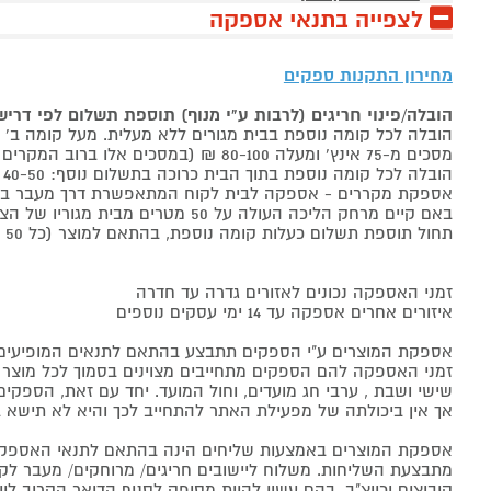
לצפייה בתנאי אספקה
מחירון התקנות ספקים
הובלה/פינוי חריגים (לרבות ע"י מנוף) תוספת תשלום לפי דרי
הובלה לכל קומה נוספת בבית מגורים ללא מעלית. מעל קומה ב' 40-50 ₪ למוצר לבן, 60-80 ₪ למקרר/מקפיא, מסכים עד 65 אינץ' בין 50-80 ₪
מסכים מ-75 אינץ' ומעלה 80-100 ₪ (במסכים אלו ברוב המקרים יידרש מנוף ותחול הוראת הובלה חריגה שלעיל. אם לא יידרש מנוף תחול תוספת הקומות כבר מהקומה הראשונה)
הובלה לכל קומה נוספת בתוך הבית כרוכה בתשלום נוסף: 40-50 ₪ למוצר לבן, 60-80 ₪ למקרר/מקפיא, מסכים עד 65 אינץ' בין 50-80 ₪, מסכים מ-75 אינץ' ומעלה 80-100 ₪.
אספקת מקררים - אספקה לבית לקוח המתאפשרת דרך מעבר בכניסה הראשית עד
באם קיים מרחק הליכה העולה על 50 מטרים מבית מגוריו של הצרכן בשל חניה מרוחקת או חוסר גישה לביתו,
תחול תוספת תשלום כעלות קומה נוספת, בהתאם למוצר (כל 50 מטרים יחשבו כקומה נוספת).
זמני האספקה נכונים לאזורים גדרה עד חדרה
איזורים אחרים אספקה עד 14 ימי עסקים נוספים
אספקת המוצרים ע"י הספקים תתבצע בהתאם לתנאים המופיעים ב
זמני האספקה להם הספקים מתחייבים מצוינים בסמוך לכל מוצר ומו
שישי ושבת , ערבי חג מועדים, וחול המועד. יחד עם זאת, הספ
אך אין ביכולתה של מפעילת האתר להתחייב לכך והיא לא תישא ב
אספקת המוצרים באמצעות שליחים הינה בהתאם לתנאי האספקה
מתבצעת השליחות. משלוח ליישובים חריגים/ מרוחקים/ מעבר לקו 
קיבוצים וכיוצ"ב, בהם עשוי להיות מסופק לסניף הדואר הקרוב 