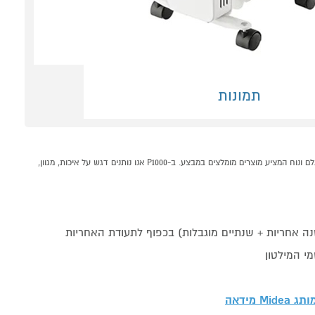
תמונות
רדיאטור 7 צלעות דגם NY1507-20M מידאה MIDEA קונים אונליין בקטגוריית רדיאטור / קונווקטור במחלקת מזגנים מאווררים ומוצרי חימום בP1000 - אתר קניות ישראלי בטוח, משתלם ונוח המציע מוצרים מומלצים במבצע. ב-P1000 אנו נותנים דגש על איכות, מגוון,
י המילטון
מותג
Midea מידאה