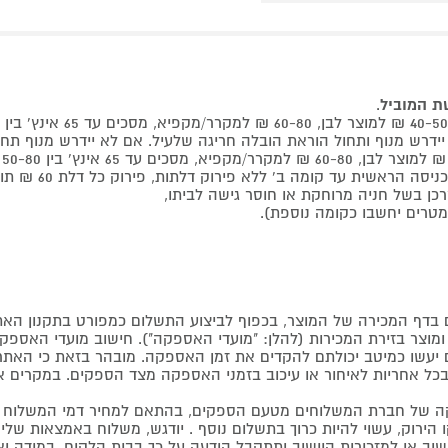
שת המוביל
.
 קומה ב' ללא פירוק דלתות, פירוק כל דלת 60 ₪ תוספת למוביל בבית.
דף המכירה של המוצר, בכפוף לביצוע התשלום כמפורט בתקנון האת
צר בזירת המכירות (להלן: "מועדי האספקה"). חישוב מועדי האספקה יה
קים יעשו כמיטב יכולתם להקדים את זמן האספקה. מובהר בזאת כי ה
כל אחריות לאיחור או עיכוב בזמני האספקה מצד הספקים. במקרים א
 של חברת המשלוחים מטעם הספקים, בהתאם למחיר דמי המשלוח ש
הירוק, עשוי להיות כרוך בתשלום נוסף . יודגש, משלוח באמצאות שליח
ליישוב או למזכירות היישוב ותתקבל הודעה על כך בבית הלקוח. במיד