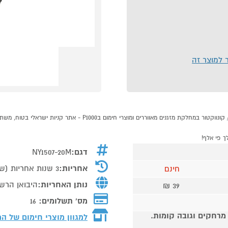
ר למוצר זה
דגם:
NY1507-20M
אחריות:
3 שנות אחריות (שנה אחריות + שנתיים מוגבלות) בכפוף לתעודת האחריות
חינם
נותן האחריות:
היבואן הרשמ
39 ₪
מס' תשלומים:
16
 מרחקים וגובה קומות.
למגוון מוצרי חימום של ה