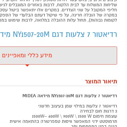
שליחות המשלוח עד לבית הלקוח, לרבות באזורים המוגבלים לגישה מ
חליפי המקובל על שני הצדדים. במקרים אלו יתאפשר ביטול עסקה
במקרה של הובלה חריגה, על פי שיקול דעתם הבלעדי של הספקים 
לקומות גבוהות), תחול עלות ההובלה במלואה, לרבות שימוש במנו
רדיאטור 7 צלעות דגם NY1507-20M מידאה MIDEA - מידע נוסף
מידע כללי ומאפיינים
תיאור המוצר
רדיאטור 7 צלעות דגם NY1507-20M מידאה MIDEA
רדיאטור 7 צלעות במילוי שמן בעיצוב חדשני
3 דרגות חום לבחירה
עוצמת חימום 1500W– 600W \ 900W \ 1500 W
תרמוסטט ידני המאפשר וויסות טמפרטורה בהתאמה אישית
הגנה בפני התחממות יתר