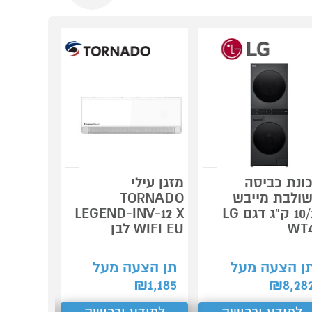
ונת כביסה
מזגן עילי
ולבת מייבש
TORNADO
10/12 ק"ג דגם LG
LEGEND-INV-12 X
BEKO
WT
WIFI EU לבן
2,490
₪
ן הצעה מעל
תן הצעה מעל
קנה עכש
₪
1,185
₪
8,28
ב-₪2,241