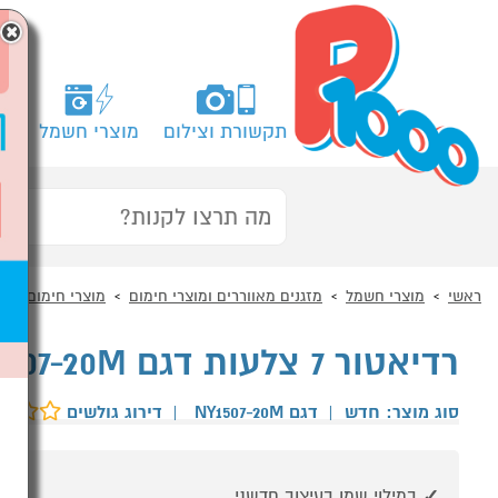
×
תקשורת וצילום
מוצרי חשמל
מח
ראשי
מוצרי חשמל
מזגנים מאווררים ומוצרי חימום
מוצרי חימום
ר
רדיאטור 7 צלעות דגם NY1507-20M מידאה MIDEA
סוג מוצר: חדש
|
דגם NY1507-20M
|
דירוג גולשים
במילוי שמן בעיצוב חדשני