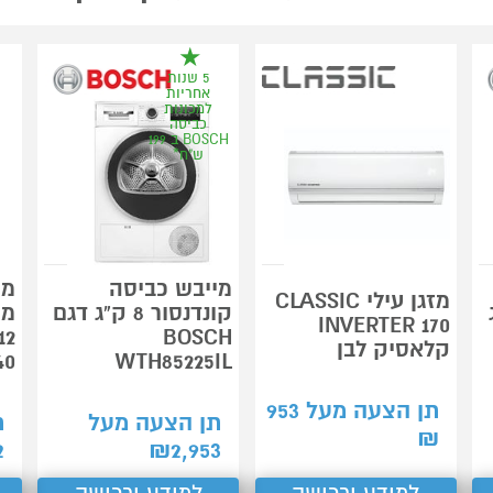
5 שנות
אחריות
למכונות
כביסה
BOSCH ב 199
ש"ח*
מייבש כביסה
מכ
מזגן עילי CLASSIC
ג
קונדנסור 8 ק"ג דגם
מש
INVERTER 170
BOSCH
קלאסיק לבן
40
WTH85225IL
תן הצעה מעל
953
תן הצעה מעל
ת
₪
2
₪
2,953