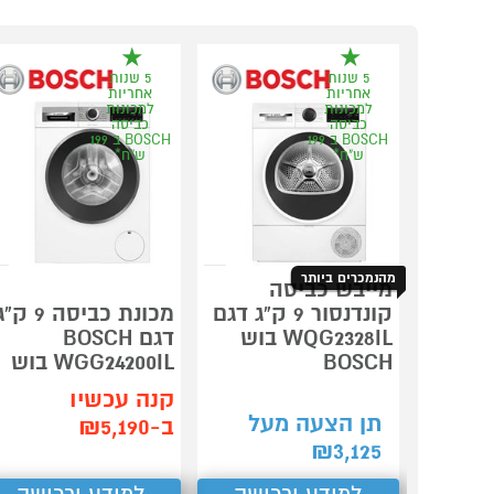
5 שנות
5 שנות
אחריות
אחריות
למכונות
למכונות
כביסה
כביסה
BOSCH ב 199
BOSCH ב 199
ש"ח*
ש"ח*
מהנמכרים ביותר
מייבש כביסה
קונדנסור 9 ק"ג דגם
מכונת כביסה 9 ק"
WQG2328IL בוש
דגם BOSCH
BOSCH
WGG24200IL בוש
קנה עכשיו
תן הצעה מעל
ב-₪5,190
₪
3,125