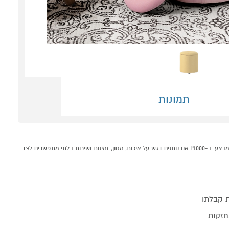
תמונות
הדום אחסון דגם WHAKAMARU מבית HOMAX קונים אונליין בקטגוריית הדומים במחלקת עיצוב הבית בP1000 - אתר קניות ישראלי בטוח, משתלם ונוח המציע מוצרים מומלצים במבצע. ב-P1000 אנו נותנים דגש על איכות, מגוון, זמינות ושירות בלתי מתפשרים לצד
 קבלתו
אחזקות