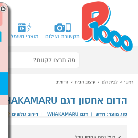
×
תקשורת וצילום
מוצרי חשמל
מח
ראשי
לבית ולגן
עיצוב הבית
הדומים
הדום אחסון דגם WHAKAMARU מבית HOMAX
סוג מוצר: חדש
|
דגם WHAKAMARU
|
דירוג גולשים
בעל נפח אחסון גודל