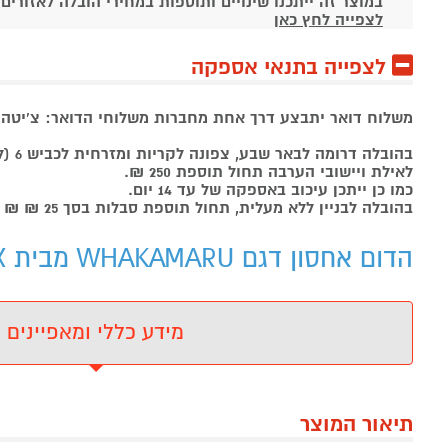
במוצר זה ייתכנו שינויים ותוספות במחירי הובלה לאזורים
לצפייה לחץ כאן
לצפייה בתנאי אספקה
משלוח דואר יתבצע דרך אחת מחברות משלוחי הדואר: צ'יטה , 
בהובלה דרומה לבאר שבע, צפונה לקריות ומזרחית לכביש 6 (למעט יישובי ירושלים ומודיעין) תחול תוספת של 99 ₪.
לאילת ויישובי הערבה תחול תוספת 250 ₪.
כמו כן ייתכן עיכוב באספקה של עד 14 יום.
בהובלה לבניין ללא מעלית, תחול תוספת סבלות בסך 25 ₪ ₪ לכל קומה ישירות למוביל.
הדום אחסון דגם WHAKAMARU מבית HOMAX HOMAX - מידע נוסף
מידע כללי ומאפיינים
תיאור המוצר