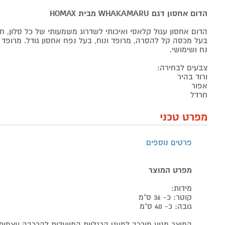
הדום אחסון דגם WHAKAMARU מבית HOMAX
הדום אחסון עגול קלאסי ואיכותי לשדרוג משמעותי של כל סלון, חד
בעל מכסה קל להסרה, מרופד ונוח, בעל נפח אחסון גודל. מרופד ב
נח ושימושי.
צבעים לבחירה:
ורוד בהיר
אפור
חרדל
מפרט טכני
פרטים נוספים
מפרט המוצר
מידות:
קוטר: כ- 36 ס"מ
גובה: כ- 40 ס"מ
המוצר מגיע מורכב למעט הרגליות המיועדות להרכבה עצמית 