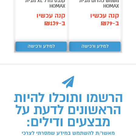
משמש כהדום מבית
קנבס גודל XL מבית
MILANO בגוון
HOMAX
HOMAX
קנה 
קנה עכשיו
קנה עכשיו
ב-₪219
ב-₪79
ב-₪139
למידע ורכישה
למידע ורכישה
ל
הרשמו ותוכלו להיות
הראשונים לדעת על
מבצעים ודילים:
מאשר/ת להשתמש במידע שמסרתי לצרכי