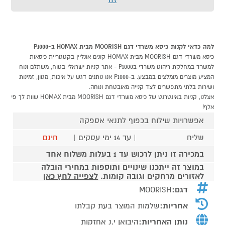
למה כדאי לקנות כיסא משרדי דגם MOORISH מבית HOMAX ב-P1000
כיסא משרדי דגם MOORISH מבית HOMAX קונים אונליין בקטגוריית כיסאות
למשרד במחלקת ריהוט משרדי בP1000 - אתר קניות ישראלי בטוח, משתלם ונוח
המציע מוצרים מומלצים במבצע. ב-P1000 אנו נותנים דגש על איכות, מגוון, זמינות
ושירות בלתי מתפשרים לצד קנייה מאובטחת ונוחה.
אצלנו, קניות באינטרנט של כיסא משרדי דגם MOORISH מבית HOMAX שוות לך פי
אלף!
אפשרויות שילוח בכפוף לתנאי אספקה
שליח
| עד 14 ימי עסקים |
חינם
במכירה זו ניתן לרכוש עד 1 בעלות משלוח אחד
במוצר זה ייתכנו שינויים ותוספות במחירי הובלה
לאזורים מרחקים וגובה קומות.
לצפייה לחץ כאן
דגם:
MOORISH
אחריות:
שלמות המוצר בעת קבלתו
נותן האחריות:
היבואן י.נ אחזקות