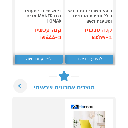
כיסא משרדי דגם דובאי
כיסא משרדי מעוצב
כיסא 
כולל תמיכת מותניים
דגם MAKER מבית
כולל 
ומשענת ראש
HOMAX
קנה 
קנה עכשיו
קנה עכשיו
ב-₪299
ב-₪399
ב-₪444
למידע ורכישה
למידע ורכישה
ל
Next
מוצרים אחרונים שראיתי