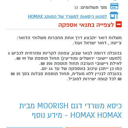
מס' תשלומים:
12
למגוון כיסאות למשרד של המותג
HOMAX
לצפייה בתנאי אספקה
משלוח דואר יתבצע דרך אחת מחברות משלוחי הדואר:
צ'יטה , דואר ישראל ועוד.
בהובלה דרומה לבאר שבע, צפונה לקריות ומזרחית לכביש 6
(למעט יישובי ירושלים ומודיעין) תחול תוספת של 99 ₪.
לאילת ויישובי הערבה תחול תוספת 250 ₪.
כמו כן ייתכן עיכוב באספקה של עד 14 יום.
בהובלה לבניין ללא מעלית, תחול תוספת סבלות בסך 25 ₪
₪ לכל קומה ישירות למוביל.
כיסא משרדי דגם MOORISH מבית
HOMAX HOMAX - מידע נוסף