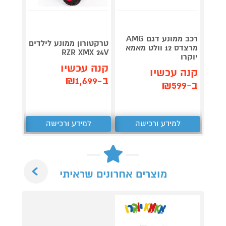
רכב ממונע דגם AMG
טרקטורון ממונע לילדים
מרצדס 12 וולט מאמא
RZR XMX 24V
תוצרת
יוקרו
קנה עכשיו
קנה 
קנה עכשיו
ב-₪1,699
ב-₪1,799
ב-₪599
למידע ורכישה
למידע ורכישה
ל
Next
מוצרים אחרונים שראיתי