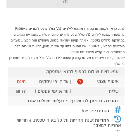
זה
למה כדאי לקנות טרקטורון ממונע לילדים V12 כולל שלט להורים ב-P1000
טרקטורון ממונע לילדים V12 כולל שלט להורים קונים אונליין בקטגוריית ממונעים
במחלקת גלגלים בP1000 - אתר קניות ישראלי בטוח, משתלם ונוח המציע מוצרים
מומלצים במבצע. ב-P1000 אנו נותנים דגש על איכות, מגוון, זמינות ושירות בלתי
מתפשרים לצד קנייה מאובטחת ונוחה.
אצלנו, קניות באינטרנט של טרקטורון ממונע לילדים V12 כולל שלט להורים שוות לך
פי אלף!
אפשרויות שילוח בכפוף לתנאי אספקה
איסוף עצמי
| עד 7 ימי עסקים |
חינם
?
שליח
| עד 14 ימי עסקים |
99 ₪
במכירה זו ניתן לרכוש עד 1 בעלות משלוח אחד
דגם:
גריזלי V12
אחריות:
שנת אחריות על כל בעיה טכנית, 6 חודשי
אחריות למצבר