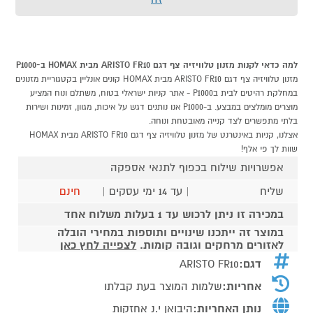
למה כדאי לקנות מזנון טלוויזיה צף דגם ARISTO FR10 מבית HOMAX ב-P1000
מזנון טלוויזיה צף דגם ARISTO FR10 מבית HOMAX קונים אונליין בקטגוריית מזנונים
במחלקת רהיטים לבית בP1000 - אתר קניות ישראלי בטוח, משתלם ונוח המציע
מוצרים מומלצים במבצע. ב-P1000 אנו נותנים דגש על איכות, מגוון, זמינות ושירות
בלתי מתפשרים לצד קנייה מאובטחת ונוחה.
אצלנו, קניות באינטרנט של מזנון טלוויזיה צף דגם ARISTO FR10 מבית HOMAX
שוות לך פי אלף!
אפשרויות שילוח בכפוף לתנאי אספקה
שליח
| עד 14 ימי עסקים |
חינם
במכירה זו ניתן לרכוש עד 1 בעלות משלוח אחד
במוצר זה ייתכנו שינויים ותוספות במחירי הובלה
לאזורים מרחקים וגובה קומות.
לצפייה לחץ כאן
דגם:
ARISTO FR10
אחריות:
שלמות המוצר בעת קבלתו
נותן האחריות:
היבואן י.נ אחזקות