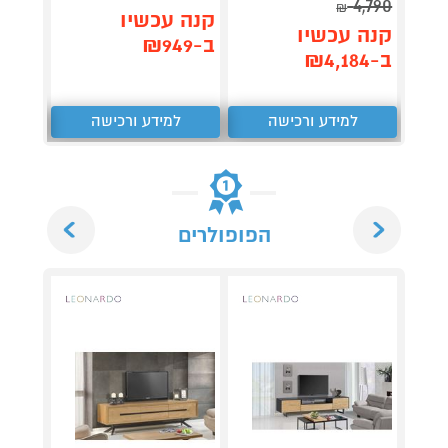
4,790
₪
תן 
קנה עכשיו
קנה עכשיו
,062
ב-₪949
ב-₪4,184
₪
למידע ורכישה
למידע ורכישה
ל
Next
Previous
הפופולרים