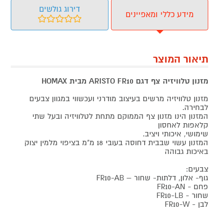
דירוג גולשים
מידע כללי ומאפיינים
תיאור המוצר
מזנון טלוויזיה צף דגם ARISTO FR10 מבית HOMAX
מזנון טלוויזיה מרשים בעיצוב מודרני ועכשווי במגוון צבעים
לבחירה.
המזנון הינו מזנון צף הממוקם מתחת לטלוויזיה ובעל שתי
קלאפות לאחסון
שימושי, איכותי ויציב.
המזנון עשוי שבבית דחוסה בעובי 18 מ"מ בציפוי מלמין יצוק
באיכות גבוהה
צבעים:
גוף- אלון, דלתות- שחור – FR10-AB
פחם - FR10-AN
שחור - FR10-LB
לבן - FR10-W