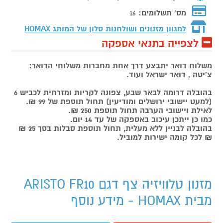
מס' תשלומים:
16
למגוון מזנונים ושולחנות סלון של המותג
HOMAX
לצפייה בתנאי אספקה
משלוח דואר יתבצע דרך אחת מחברות משלוחי הדואר:
צ'יטה , דואר ישראל ועוד.
בהובלה דרומה לבאר שבע, צפונה לקריות ומזרחית לכביש 6
(למעט יישובי ירושלים ומודיעין) תחול תוספת של 99 ₪.
לאילת ויישובי הערבה תחול תוספת 250 ₪.
כמו כן ייתכן עיכוב באספקה של עד 14 יום.
בהובלה לבניין ללא מעלית, תחול תוספת סבלות בסך 25 ₪
₪ לכל קומה ישירות למוביל.
מזנון טלוויזיה צף דגם ARISTO FR10
מבית HOMAX - מידע נוסף