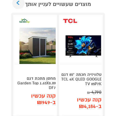
מוצרים שעשויים לעניין אותך
טלוויזיה חכמה "85 דגם
V 140
מחסן מתכת דגם
TCL 4K QLED GOOGLE
תדירא
Garden Top 1.63X0.89
TV 85P7K
DF7
4,790
₪
תן 
קנה עכשיו
קנה עכשיו
,062
ב-₪949
ב-₪4,184
₪