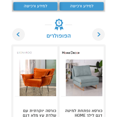
למידע ורכישה
למידע ורכישה
ל
Next
Previous
הפופולרים
כורסא נפתחת למיטה
כורסה יוקרתית עם
כורסה
דגם לילך HOME
שלדת עץ מלא דגם
שלדת 