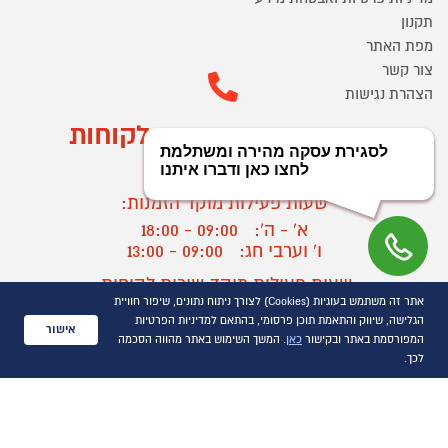
תקנון
מפת האתר
צור קשר
הצהרת נגישות
מוקד הזמנות ושירות לקוחות
03-9545370
שעות פעילות מוקד הזמנות:
א' - ה':
09:00 - 18:00
ו' וערבי חג:
09:00 - 13:00
שעות פעילות מוקד שירות לקוחות:
אתר זה משתמש בעוגיות (Cookies) לצורך ניתוח נתונים, שיפור חוויית
א' - ד':
09:00 - 16:30
הגלישה, שיווק והתאמת תוכן פרסומי, בהתאם למדיניות הפרטיות
ה :
09:00 - 16:00
אישור
המפורסמת באתר ובקישור
כאן
. המשך השימוש באתר מהווה הסכמה
חול המועד
09:00 - 15:00
לכך.
?
יצירת קשר/ביטול הזמנה