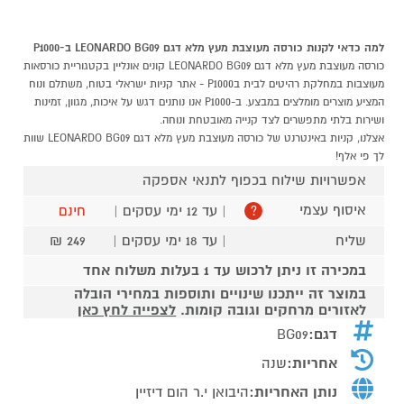
למה כדאי לקנות כורסה מעוצבת מעץ מלא דגם LEONARDO BG09 ב-P1000
כורסה מעוצבת מעץ מלא דגם LEONARDO BG09 קונים אונליין בקטגוריית כורסאות
מעוצבות במחלקת רהיטים לבית בP1000 - אתר קניות ישראלי בטוח, משתלם ונוח
המציע מוצרים מומלצים במבצע. ב-P1000 אנו נותנים דגש על איכות, מגוון, זמינות
ושירות בלתי מתפשרים לצד קנייה מאובטחת ונוחה.
אצלנו, קניות באינטרנט של כורסה מעוצבת מעץ מלא דגם LEONARDO BG09 שוות
לך פי אלף!
אפשרויות שילוח בכפוף לתנאי אספקה
איסוף עצמי
| עד 12 ימי עסקים |
חינם
?
שליח
| עד 18 ימי עסקים |
249 ₪
במכירה זו ניתן לרכוש עד 1 בעלות משלוח אחד
במוצר זה ייתכנו שינויים ותוספות במחירי הובלה
לאזורים מרחקים וגובה קומות.
לצפייה לחץ כאן
דגם:
BG09
אחריות:
שנה
נותן האחריות:
היבואן י.ר הום דיזיין