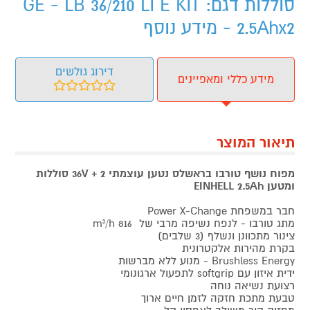
סוללות דגם: GE - LB 36/210 LI E KIT
2.5Ahx2 - מידע נוסף
דירוג גולשים
מידע כללי ומאפיינים
תיאור המוצר
מפוח נושף טורבו בראשלס נטען עוצמתי 36V + 2 סוללות
ומטען
2.5Ah
EINHELL
חבר במשפחת Power X-Change
מתג טורבו - לנפח נשיפה מרבי של m³/h 816
צינור מתכוונן ונשלף (3 שלבים)
בקרת מהירות אלקטרונית
Brushless Energy - מנוע ללא מברשות
ידית איזון עם softgrip לתפעול ארגונומי
רצועת נשיאה נוחה
טבעת מתכת חזקה לזמן חיים ארוך