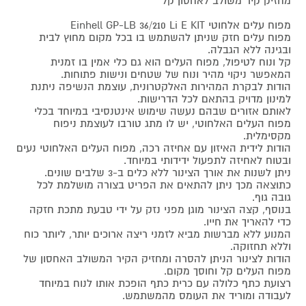
מחזיק קיר משולב לאחסון קל
מפוח עלים אלחוטי Einhell GP-LB 36/210 Li E KIT
מפוח עלים חזק שניתן להשתמש בו בכל מקום מחוץ לבית
ובגינה ללא הגבלה.
קל ונוח לטיפול, מפוח העלים הוא גם כלי אמין בו זמנית
המאפשר ניקוי מהיר ונוח של שטחים ונישות פתוחות.
הודות לבקרת המהירות האלקטרונית, עוצמת הנשיפה ניתנת
למינון מדויק בהתאם לכל הדרישות.
לאותם אזורים שבהם נעשה שימוש אינטנסיבי במיוחד בכלי
מפוח העלים האלחוטי, יש לו מתג טורבו לעוצמת ניפוח
מקסימלית.
הודות לידית האיזון עם אחיזה רכה, מפוח העלים האלחוטי נעים
ובטוח לאחיזה לתפעול ידידותי במיוחד.
ניתן לשנות את אורך הצינור ללא כלים ב-3 שלבים שונים.
כתוצאה מכך ניתן להתאים את הפריט בצורה מושלמת לכל
גובה גוף.
בנוסף, קצה הצינור מוגן מפני נזק על ידי טבעת מתכת חזקה
כדי להאריך את חייו.
המנוע ללא מברשות מביא לזמני ריצה ארוכים יותר, ליותר כוח
וללא תחזוקה.
הודות לצינור הניתן להסרה ומחזיק הקיר המשולב האחסון של
מפוח העלים קל וחוסך מקום.
רצועת כתף כלולה עם כרית כתף הופכת אותו לנוח במיוחד
לעבודה ומוריד את העומס מהמשתמש.