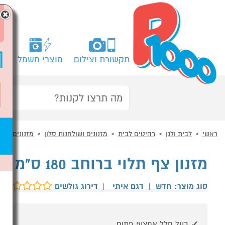
×
תקשורת וצילום
מוצרי חשמל
מח
ראשי
לבית ולגן
רהיטים לבית
מזנונים ושולחנות סלון
מזנונים
מזנון צף תלוי ברוחב 180 ס"מ איתי מבית טודו דיזיין
סוג מוצר: חדש
|
דגם איתי
|
דירוג גולשים
בעל חלל אמצעי פתוח