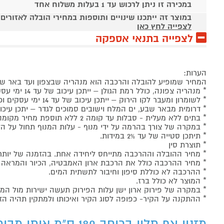
במכירה זו ניתן לרכוש עד 1 בעלות משלוח אחד
במוצר זה ייתכנו שינויים ותוספות במחירי הובלה לאזורים
לצפייה לחץ כאן
לצפייה בתנאי אספקה
הערות:
המחיר שמופיע להובלה והרכבה הוא מנהריה שבצפון ועד באר ש
* מנהריה צפונה, כולל רמת הגולן – ייתכן עיכוב של עד 14 ימי עסקים וכן תחול תוספת של 150 ₪.
* לשומרון ומעבר לקו הירוק – ייתכן עיכוב של עד 14 ימי עסקים וכן תחול תוספת של 199 ₪.
* דרומית מבאר שבע, ים המלח וישובים סמוכים לגדר – יתכן עיכוב של עד 21 ימי עסקים וכן תחול תו
* בתים ללא מעלית - סבלות עד קומה 2 ללא תוספת מחיר מקומה 3 תוספת של 50 ₪ עבור כל קומה (או חלק ממנה) - ישולם ישירות למוביל.
* במקרה של צורך בהרמה על ידי מנוף - עלות המנוף תחול על הל
* תיתכן סטייה של עד 2% במידות.
* תוצרת סין
* מחיר ההובלה וההרכבה מתייחס ליחידה אחת. בהזמנה של יותר
* מחיר ההרכבה כולל את הרכבת ארון האמבטיה, הכיור והמראה 
* ההרכבה לא כוללת סיפון וחיבור לתשתית המים.
* המוצר לא כולל ברז.
* במקרה של פירוק ארון ישן עלות הפירוק תעשה ישירות מול המר
* ההתקנה על הקיר- כפופה לסוג הקיר ואיכותו ולמתקין תהיה הז