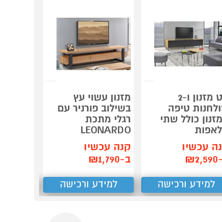
סט מזנון ו-2
מזנון עשוי עץ
מזנון לס
לחנות טיפה
בשילוב פורניר עם
מברזל צ
זנון כולל שתי
רגלי מתכת
ONARDO
אפות
LEONARDO
קנה עכש
ה עכשיו
קנה עכשיו
ב-₪1,990
₪2,
ב-₪1,790
למידע ורכישה
למידע ורכישה
למידע
Next