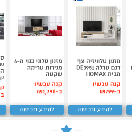
מזנון טלוויזיה צף
מזנון סלוני בנוי מ-4
שו
דגם טרלה DE3951
מגירות טריקה
המ
מבית HOMAX
שקטה
קל
קנה עכשיו
קנה עכשיו
קנ
ב-₪799
ב-₪1,790
ב-590
למידע ורכישה
למידע ורכישה