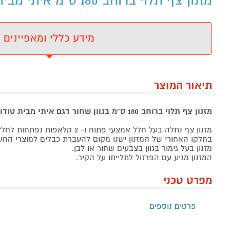
מזנון צף תלוי ברוחב 180 ס"מ איתי מבית טודו דיזיין - מידע נוסף
מידע כללי ומאפיינים
תיאור המוצר
מזנון צף תלוי ברוחב 180 ס"מ בגוון שחור דגם איתי מבית טודו דיזיין
מזנון צף נתלה בעל חלל אמצעי פתוח ו- 2 קלאפות נפתחות לחלל אחסון סגור.
בחלקו האחורי של המזנון ישנו מקום להעברת כבלים למוצרי החש
מזנון בעל גימור בגוון בצבעים שחור או לבן.
המזנון מגיע עם הפרזול לתלייתו על הקיר.
מפרט טכני
פרטים נוספים