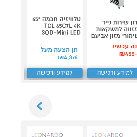
טלוויזיה חכמה "65
ון שירות נייד
מחסן פל
TCL 65C7L 4K
זווה למשקאות
er PENT
SQD-Mini LED
ימורי מזון אביעם
8X6
ה עכשיו
קנה עכש
תן הצעה מעל
₪4
ב-₪4,299
₪
4,376
למידע ורכישה
למידע ורכישה
למידע
Next