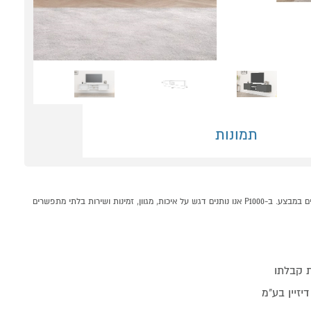
תמונות
מזנון צף תלוי ברוחב 180 ס"מ איתי מבית טודו דיזיין קונים אונליין בקטגוריית מזנונים במחלקת רהיטים לבית בP1000 - אתר קניות ישראלי בטוח, משתלם ונוח המציע מוצרים מומלצים במבצע. ב-P1000 אנו נותנים דגש על איכות, מגוון, זמינות ושירות בלתי מתפשרים
 קבלתו
דיזיין בע"מ