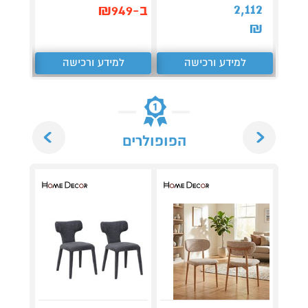
,062
2,112
ב-₪949
₪
₪
למידע ורכישה
למידע ורכישה
ל
Next
Previous
הפופולרים