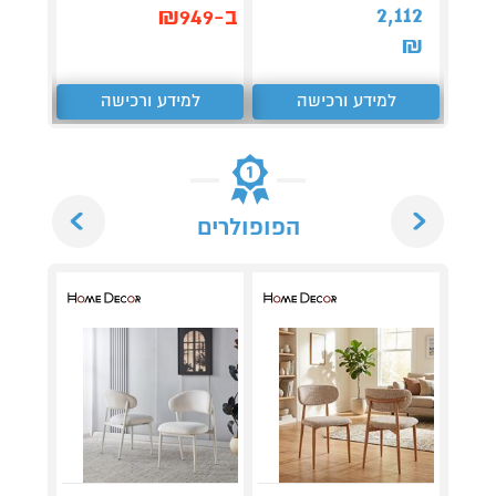
,062
2,112
ב-₪949
₪
₪
למידע ורכישה
למידע ורכישה
ל
Next
Previous
הפופולרים