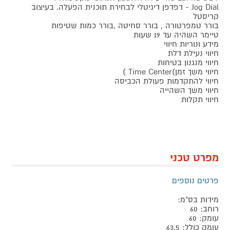
Jog Dial - דפדפן דיגיטלי לבחירת תוכנית הפעלה. בעיצוב
קריסטל
בורר טמפרטורה , בורר סחיטה ,בורר כמות שטיפות
טיימר השהיה עד 19 שעות
מידע ונוריות חיווי
חיווי נעילת דלת
חיווי מנגנון בטיחות
חיווי משך זמן)Time Center )
חיווי להתקדמות פעולת הכביסה
חיווי משך השהייה
חיווי תקלות
מפרט טכני
פרטים נוספים
מידות בס"מ:
רוחב: 60
עומק: 60
עומק כולל: 63.5