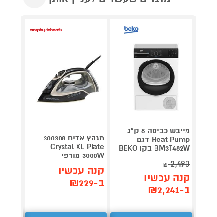
מייבש כביסה 8 ק"ג
מגהץ אדים 300308
Heat Pump דגם
Roller
Crystal XL Plate
BM3T482W בקו BEKO
plete
3000W מורפי
3,990
2,490
₪
קנה עכשיו
קנה עכשיו
קנה 
ב-₪229
ב-₪2,241
ב-₪3,851