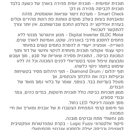
תוכנית יומיומית - תוכנית יומית מהירה באורך של כשעה בלבד
תוכנית לכביסה מהירה 15 דק'
Smart Check - מערכת ניטור שגיאות אוטומטית, מזהה
ומאבחנת בעיות בשלב מוקדם ונותנת פת רונות מהירים וקלים
בעזרת אפליקצ יה בטלפון החכם שברשותכם. אין יותר צורך
להתקשר לטכנאי!
Digital Inverter BLDC Motor - מנוע אינוורטר מגנטי ללא
פחמים לחסכון מירבי באנרגיה, שקט, ואמינות לאורך שנים.
השרייה- אופציה ייעודי ת להסרת כתמים קשים במיוחד
ניקוי עצמי אקולוגי תוכנית מיוחדת לניקוי וחיטוי של דוד ותוף
המכונת כביסה , התוכנית מסירה שאריות של סבון , מוך ועובש
ומבצעת טיפול אנטי בקטריאלי לפנים המכונה וכל זה ללא
שימוש בחומר ניקוי כלשהו.
תוף יהלום / Diamond Drum - תוף היהלום מסיר בקשיחות
וביעילות רבה את הלכלוך והכתמים, אך
מטפל בעדינות בבד. בנוסף, שומר על בלאי נמוך מאוד של
הבגדים.
מגוון תוכניות כביסה כולל תוכנית תינוקות, בגדים כהים, צמר
ובגדי ספורט.
מסך תצוגה דיגיטלי LED כחול.
גוף חימום קרמי המפחית הצטברו ת של אבנית ומאריך את חיי
המכונה
מגן נחשולי מתח וברקים מובנה.
פיקוד אלקטרוני Logic Fuzzy - בקרת טמפרטורות אפקטיבית
לשטיפה וכביסה יעילה ולחסכון אנרגטי מקסימאלי.