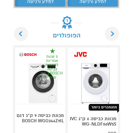
למידע ורכישה
למידע ורכישה
ל
Next
Previous
הפופולרים
5 שנות
5 ש
אחריות
אחר
למכונות
למכו
כביסה
כבי
BOSCH ב 199
ש"ח*
ש"
מהנמכרים ביותר
מכונת כביסה 9 ק"ג דגם
מכונת כביסה 6 ק"ג JVC
BOSCH WGG244Z9IL
WG-NLDF06W5S
200IL
בוש