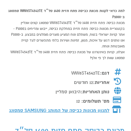
למה כדאי לקנות מכונת כביסה פתח חזית 1400 סל״ד WW8ST4542TE סמסונג
ב-P1000
מכונת כביסה פתח חזית 1400 סל״ד WW8ST4542TE סמסונג קונים אונליין
בקטגוריית מכונות כביסה פתח חזית במחלקת כביסה, ייבוש ומדיחים בP1000 -
אתר קניות ישראלי בטוח, משתלם ונוח המציע מוצרים מומלצים במבצע. ב-P1000
אנו נותנים דגש על איכות, מגוון, זמינות ושירות בלתי מתפשרים לצד קנייה
מאובטחת ונוחה.
אצלנו, קניות באינטרנט של מכונת כביסה פתח חזית 1400 סל״ד WW8ST4542TE
סמסונג שוות לך פי אלף!
דגם:
WW8ST4542TE
אחריות:
12 חודשים
נותן האחריות:
היבואן סמליין
מס' תשלומים:
12
למגוון מכונות כביסה של המותג
SAMSUNG סמסונג