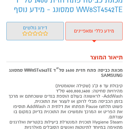
מכונת כביסה פתח חזית 1400 סל״ד
WW8ST4542TE סמסונג - מידע נוסף
דירוג גולשים
מידע כללי ומאפיינים
תיאור המוצר
מכונת כביסה פתח חזית 1400 סל״ד WW8ST4542TE סמסונג
SAMSUNG
קיבולת עד 8 ק"ג (שקילה אוטומטית)
מהירויות סחיטה: 400,800,1400 סל"ד
AddWash- לראשונה בעולם הוספת בגדים ששכחתם או מרכך
בזמן הכביסה מבלי לרוקן או לעצור את התוכנית,
פשוט תלחצו Pause תפתחו את דלתית ה AddWash תוסיפו
את הפריט או המרכך ותמשיכו את התוכנית בדיוק במקום בו
עצרתם.
Hygiene Steam תוכנית המנטרלת ביעילות בקטריות ואלרגנים
מתאימה במיוחד לתינוקות ואנשים הסובלים מאלרגיות