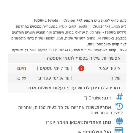
למה כדאי לקנות ג'יפ ממונע Toyota Fj Cruiser 4X4 ב-P1000
ג'יפ ממונע Toyota Fj Cruiser 4X4 קונים אונליין בקטגוריית ממונעים במחלקת
גלגלים בP1000 - אתר קניות ישראלי בטוח, משתלם ונוח המציע מוצרים מומלצים
במבצע. ב-P1000 אנו נותנים דגש על איכות, מגוון, זמינות ושירות בלתי מתפשרים
לצד קנייה מאובטחת ונוחה.
אצלנו, קניות באינטרנט של ג'יפ ממונע Toyota Fj Cruiser 4X4 שוות לך פי אלף!
אפשרויות שילוח בכפוף לתנאי אספקה
איסוף עצמי
| עד 7 ימי עסקים |
חינם
?
שליח
| עד 14 ימי עסקים |
99 ₪
במכירה זו ניתן לרכוש עד 1 בעלות משלוח אחד
דגם:
Fj Cruise
אחריות:
שנה אחריות על כל בעיה טכנית, אחריות
למצבר 6 חודשים
נותן האחריות:
היבואן מאמא יוקרו
מס' תשלומים:
16