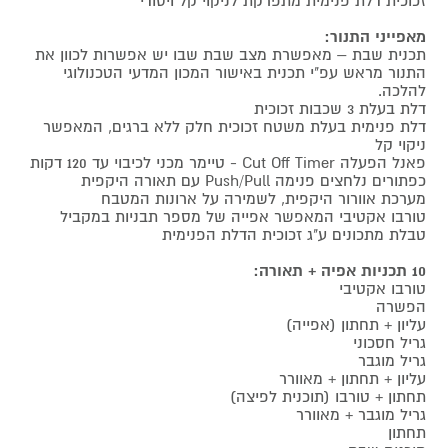
זכוכית דלת פנימית מתפרקת לניקוי קל ויסודי
מאפייני התנור:
תכנית שבת – מאפשרת מצב שבת שבו יש אפשרות לכוון את
התנור מראש עפ"י תכנית באישור המכון המדעי הטכנולוגי
להלכה.
דלת בעלת 3 שכבות זכוכית
דלת פנימית בעלת משטח זכוכית חלק ללא ברגים, המאפשר
ניקוי קל
פאנל הפעלה Cut Off Timer - טיימר מכני לכיבוי עד 120 דקות
כפתורים נלחצים פנימה Push/Pull עם תאורה היקפית
מערכת אוורור היקפית, לשמירה על ארונות המטבח
טורבו אקטיבי המאפשר אפייה של מספר תבניות במקביל
טבלת מתכונים ע"ג זכוכית הדלת הפנימית
10 תכניות אפיה + תאורה:
טורבו אקטיבי
הפשרה
עליון + תחתון (אפייה)
גריל חסכוני
גריל מוגבר
עליון + תחתון + מאוורר
תחתון + טורבו (תוכנית לפיצה)
גריל מוגבר + מאוורר
תחתון