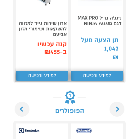
נינג’ה גריל MAX PRO
ארון שירות נייד למזווה
שואב 
דגם NINJA AG653
למשקאות ושימורי מזון
רובוט
אביעם
REAME L40
תן הצעה מעל
קנה עכשיו
קנה 
1,043
ב-₪455
ב-₪2,290
₪
למידע ורכישה
למידע ורכישה
ל
Next
Previous
הפופולרים