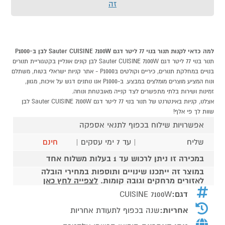
זה
למה כדאי לקנות תנור בנוי 77 ליטר דגם Sauter CUISINE 7100W לבן ב-P1000
תנור בנוי 77 ליטר דגם Sauter CUISINE 7100W לבן קונים אונליין בקטגוריית תנורים
בנויים במחלקת תנורים, כיריים וקולטים בP1000 - אתר קניות ישראלי בטוח, משתלם
ונוח המציע מוצרים מומלצים במבצע. ב-P1000 אנו נותנים דגש על איכות, מגוון,
זמינות ושירות בלתי מתפשרים לצד קנייה מאובטחת ונוחה.
אצלנו, קניות באינטרנט של תנור בנוי 77 ליטר דגם Sauter CUISINE 7100W לבן
שוות לך פי אלף!
אפשרויות שילוח בכפוף לתנאי אספקה
שליח
| עד 7 ימי עסקים |
חינם
במכירה זו ניתן לרכוש עד 1 בעלות משלוח אחד
במוצר זה ייתכנו שינויים ותוספות במחירי הובלה
לאזורים מרחקים וגובה קומות.
לצפייה לחץ כאן
דגם:
CUISINE 7100W
אחריות:
שנה בכפוף לתעודת אחריות