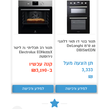
תנור בנוי דו תאי דלונגי
תנור ב
60 ס"מ DeLonghi
תנור רב תכליתי 71 ליטר
87EDX
DBIS87EDN
Electrolux EOH6221X
נירוסטה
תן הצעה מעל
תן 
קנה עכשיו
403
3,333
ב-₪3,190
₪
₪
למידע ורכישה
למידע ורכישה
ל
Next