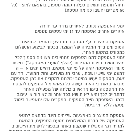
תחול תוספת תשלום כעלות קומה נוספת, בהתאם למוצר (כל
50 מטרים יחשבו כקומה נוספת).
זמני האספקה נכונים לאזורים גדרה עד חדרה
איזורים אחרים אספקה עד 14 ימי עסקים נוספים
אספקת המוצרים ע"י הספקים תתבצע בהתאם לתנאים
המופיעים בדף המכירה של המוצר, בכפוף לביצוע התשלום
כמפורט בתקנון האתר.
זמני האספקה להם הספקים מתחייבים מצוינים בסמוך לכל
מוצר ומוצר בזירת המכירות (להלן: "מועדי האספקה"). חישוב
מועדי האספקה יהיה על פי ימי עסקים, דהיינו ימים א' – ה',
למעט ימי שישי ושבת , ערבי חג מועדים, וחול המועד. יחד עם
זאת, הספקים יעשו כמיטב יכולתם להקדים את זמן האספקה.
מובהר בזאת כי האתר עושה כל מאמץ מול הספקים להבטיח
את האספקה בזמן אך אין ביכולתה של מפעילת האתר
להתחייב לכך והיא לא תישא בכל אחריות לאיחור או עיכוב
בזמני האספקה מצד הספקים. במקרים אלו יתאפשר ביטול
עסקה ללא דמי ביטול.
אספקת המוצרים באמצעות שליחים הינה בהתאם לתנאי
האספקה של חברת המשלוחים מטעם הספקים, בהתאם
למחיר דמי המשלוח שנקבע באתר ובכפוף לרשימת היישובים