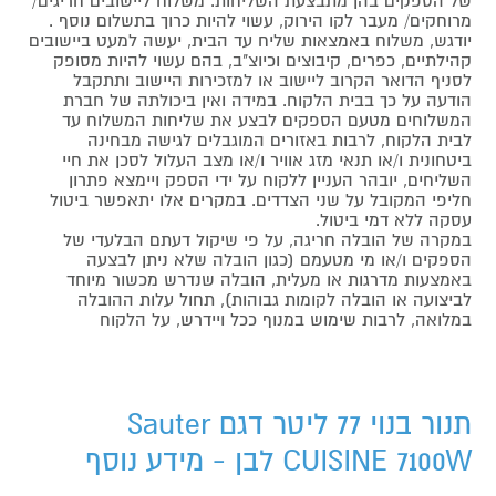
של הספקים בהן מתבצעת השליחות. משלוח ליישובים חריגים/
מרוחקים/ מעבר לקו הירוק, עשוי להיות כרוך בתשלום נוסף .
יודגש, משלוח באמצאות שליח עד הבית, יעשה למעט ביישובים
קהילתיים, כפרים, קיבוצים וכיוצ"ב, בהם עשוי להיות מסופק
לסניף הדואר הקרוב ליישוב או למזכירות היישוב ותתקבל
הודעה על כך בבית הלקוח. במידה ואין ביכולתה של חברת
המשלוחים מטעם הספקים לבצע את שליחות המשלוח עד
לבית הלקוח, לרבות באזורים המוגבלים לגישה מבחינה
ביטחונית ו/או תנאי מזג אוויר ו/או מצב העלול לסכן את חיי
השליחים, יובהר העניין ללקוח על ידי הספק ויימצא פתרון
חליפי המקובל על שני הצדדים. במקרים אלו יתאפשר ביטול
עסקה ללא דמי ביטול.
במקרה של הובלה חריגה, על פי שיקול דעתם הבלעדי של
הספקים ו/או מי מטעמם (כגון הובלה שלא ניתן לבצעה
באמצעות מדרגות או מעלית, הובלה שנדרש מכשור מיוחד
לביצועה או הובלה לקומות גבוהות), תחול עלות ההובלה
במלואה, לרבות שימוש במנוף ככל ויידרש, על הלקוח
תנור בנוי 77 ליטר דגם Sauter
CUISINE 7100W לבן - מידע נוסף