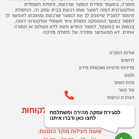
תמורה, במעמד מסירת המוצר שרכשת, פסולת חשמלית
ואלקטרונית דומה למוצר אותו רכשת בבית עסק זה. הפסולת
תימסר למוביל שיספק לך את המוצר שרכשת ומחובתו לאפשר לך
למסור במועד האספקה פסולת ציוד חשמלי ואלקטרוני דומה,
בכמות או במשקל, למוצר החדש וזאת ללא תשלום או תמורה
אחרת. לא תתאפשר מסירה של פסולת מזיקה
אודות החברה
דרושים
מדיניות פרטיות ואבטחת מידע
תקנון
מפת האתר
צור קשר
הצהרת נגישות
מוקד הזמנות ושירות לקוחות
03-9545370
שעות פעילות מוקד הזמנות: