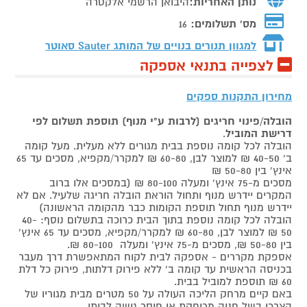
נותן האחריות:
היבואן הרשמי אלקטרה
מס' תשלומים:
16
למגוון תנורים בנויים של המותג
Sauter סאוטר
לצפייה בתנאי אספקה
מחירון התקנות ספקים
הובלה/פינוי חריגים (לרבות ע"י מנוף) תוספת תשלום לפי
דרישת המוביל
.
הובלה לכל קומה נוספת בבית מגורים ללא מעלית. מעל קומה
ב' 40-50 ₪ למוצר לבן, 60-80 ₪ למקרר/מקפיא, מסכים עד 65
אינץ' בין 50-80 ₪
מסכים מ-75 אינץ' ומעלה 80-100 ₪ (במסכים אלו ברוב
המקרים יידרש מנוף ותחול הוראת הובלה חריגה שלעיל. אם לא
יידרש מנוף תחול תוספת הקומות כבר מהקומה הראשונה)
הובלה לכל קומה נוספת בתוך הבית כרוכה בתשלום נוסף: 40-
50 ₪ למוצר לבן, 60-80 ₪ למקרר/מקפיא, מסכים עד 65 אינץ'
בין 50-80 ₪, מסכים מ-75 אינץ' ומעלה 80-100 ₪.
אספקת מקררים - אספקה לבית לקוח המתאפשרת דרך מעבר
בכניסה הראשית עד קומה ב' ללא פירוק דלתות, פירוק כל דלת
60 ₪ תוספת למוביל בבית.
באם קיים מרחק הליכה העולה על 50 מטרים מבית מגוריו של
הצרכן בשל חניה מרוחקת או חוסר גישה לביתו,