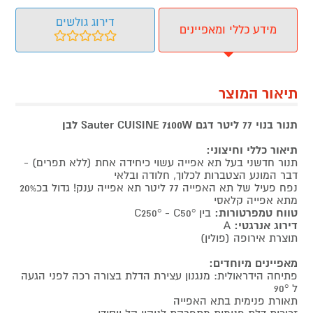
דירוג גולשים
מידע כללי ומאפיינים
תיאור המוצר
תנור בנוי 77 ליטר דגם Sauter CUISINE 7100W לבן
תיאור כללי וחיצוני:
תנור חדשני בעל תא אפייה עשוי כיחידה אחת (ללא תפרים) -
דבר המונע הצטברות לכלוך, חלודה ובלאי
נפח פעיל של תא האפייה 77 ליטר תא אפייה ענק! גדול בכ20%
מתא אפייה קלאסי
טווח טמפרטורות:
בין C250° - C50°
דירוג אנרגטי:
A
תוצרת אירופה (פולין)
מאפיינים מיוחדים:
פתיחה הידראולית: מנגנון עצירת הדלת בצורה רכה לפני הגעה
ל 90°
תאורת פנימית בתא האפייה