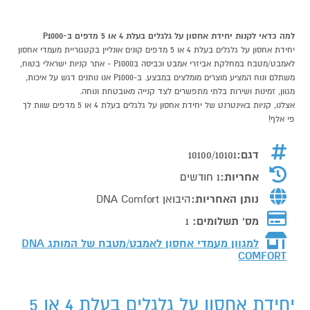
למה כדאי לקנות יחידת אחסון על גלגלים בעלת 4 או 5 מדפים ב-P1000
יחידת אחסון על גלגלים בעלת 4 או 5 מדפים קונים אונליין בקטגוריית מעמדי אחסון
לאמבט/מטבח במחלקת אביזרי אמבט וכביסה בP1000 - אתר קניות ישראלי בטוח,
משתלם ונוח המציע מוצרים מומלצים במבצע. ב-P1000 אנו נותנים דגש על איכות,
מגוון, זמינות ושירות בלתי מתפשרים לצד קנייה מאובטחת ונוחה.
אצלנו, קניות באינטרנט של יחידת אחסון על גלגלים בעלת 4 או 5 מדפים שוות לך
פי אלף!
דגם:
10100/10101
אחריות:
1 חודשים
נותן האחריות:
היבואן DNA Comfort
מס' תשלומים:
1
למגוון מעמדי אחסון לאמבט/מטבח של המותג
DNA
COMFORT
יחידת אחסון על גלגלים בעלת 4 או 5