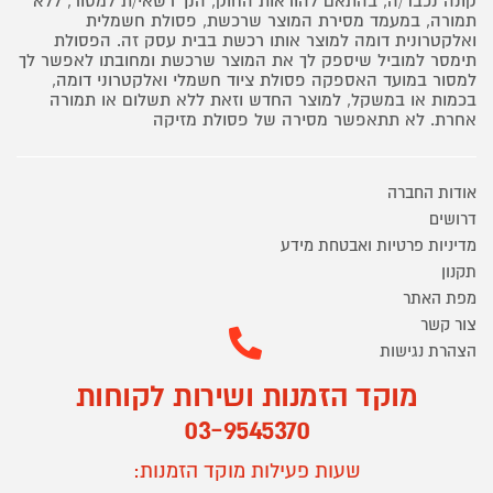
קונה נכבד/ה, בהתאם להוראות החוק, הנך רשאי/ת למסור, ללא
תמורה, במעמד מסירת המוצר שרכשת, פסולת חשמלית
ואלקטרונית דומה למוצר אותו רכשת בבית עסק זה. הפסולת
תימסר למוביל שיספק לך את המוצר שרכשת ומחובתו לאפשר לך
למסור במועד האספקה פסולת ציוד חשמלי ואלקטרוני דומה,
בכמות או במשקל, למוצר החדש וזאת ללא תשלום או תמורה
אחרת. לא תתאפשר מסירה של פסולת מזיקה
אודות החברה
דרושים
מדיניות פרטיות ואבטחת מידע
תקנון
מפת האתר
צור קשר
הצהרת נגישות
מוקד הזמנות ושירות לקוחות
03-9545370
שעות פעילות מוקד הזמנות: