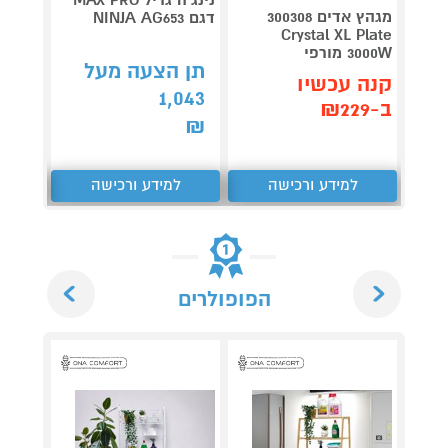
מגהץ 
מגהץ אדים 300308
דגם NINJA AG653
FV5715E0 טפא
Crystal XL Plate
3000W מורפי
349
₪
תן הצעה מעל
קנה עכשיו
קנה 
1,043
ב-₪229
ב-₪281
₪
למידע ורכישה
למידע ורכישה
ל
Next
Previous
הפופולרים