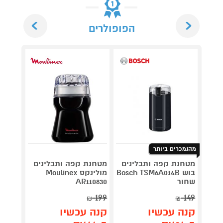
Next
Previous
הפופולרים
מהנמכרים ביותר
נוטרי 
מטחנת קפה ותבלינים
מטחנת קפה ותבלינים
ENDER
בוש Bosch TSM6A014B
מולינקס Moulinex
דגם HB153
שחור
AR110830
199
149
₪
₪
תן 
קנה עכשיו
קנה עכשיו
446