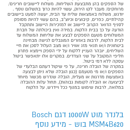
של הספקים בהן מתבצעת השליחות. משלוח ליישובים חריגים/
מרוחקים/ מעבר לקו הירוק, עשוי להיות כרוך בתשלום נוסף .
יודגש, משלוח באמצאות שליח עד הבית, יעשה למעט ביישובים
קהילתיים, כפרים, קיבוצים וכיוצ"ב, בהם עשוי להיות מסופק
לסניף הדואר הקרוב ליישוב או למזכירות היישוב ותתקבל
הודעה על כך בבית הלקוח. במידה ואין ביכולתה של חברת
המשלוחים מטעם הספקים לבצע את שליחות המשלוח עד
לבית הלקוח, לרבות באזורים המוגבלים לגישה מבחינה
ביטחונית ו/או תנאי מזג אוויר ו/או מצב העלול לסכן את חיי
השליחים, יובהר העניין ללקוח על ידי הספק ויימצא פתרון
חליפי המקובל על שני הצדדים. במקרים אלו יתאפשר ביטול
עסקה ללא דמי ביטול.
במקרה של הובלה חריגה, על פי שיקול דעתם הבלעדי של
הספקים ו/או מי מטעמם (כגון הובלה שלא ניתן לבצעה
באמצעות מדרגות או מעלית, הובלה שנדרש מכשור מיוחד
לביצועה או הובלה לקומות גבוהות), תחול עלות ההובלה
במלואה, לרבות שימוש במנוף ככל ויידרש, על הלקוח
בלנדר מוט 1000W דגם Bosch
MSM4B620 בוש - מידע נוסף