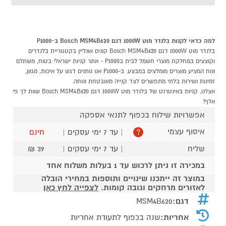
למה כדאי לקנות בלנדר מוט 1000W דגם Bosch MSM4B620 ב-P1000
בלנדר מוט 1000W דגם Bosch MSM4B620 קונים אונליין בקטגוריית בלנדרים
וקוצצים במחלקת מוצרי חשמל לבית בP1000 - אתר קניות ישראלי בטוח, משתלם
ונוח המציע מוצרים מומלצים במבצע. ב-P1000 אנו נותנים דגש על איכות, מגוון,
זמינות ושירות בלתי מתפשרים לצד קנייה מאובטחת ונוחה.
אצלנו, קניות באינטרנט של בלנדר מוט 1000W דגם Bosch MSM4B620 שוות לך פי
אלף!
אפשרויות שילוח בכפוף לתנאי אספקה
איסוף עצמי
| עד 7 ימי עסקים |
חינם
?
שליח
| עד 7 ימי עסקים |
39 ₪
במכירה זו ניתן לרכוש עד 1 בעלות משלוח אחד
במוצר זה ייתכנו שינויים ותוספות במחירי הובלה
לאזורים מרחקים וגובה קומות.
לצפייה לחץ כאן
דגם:
MSM4B620
אחריות:
שנה בכפוף לתעודת אחריות