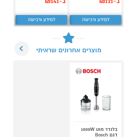
ב-₪121
ב-₪141
₪
למידע ורכישה
למידע ורכישה
ל
Next
מוצרים אחרונים שראיתי
בלנדר מוט 1000W
דגם Bosch