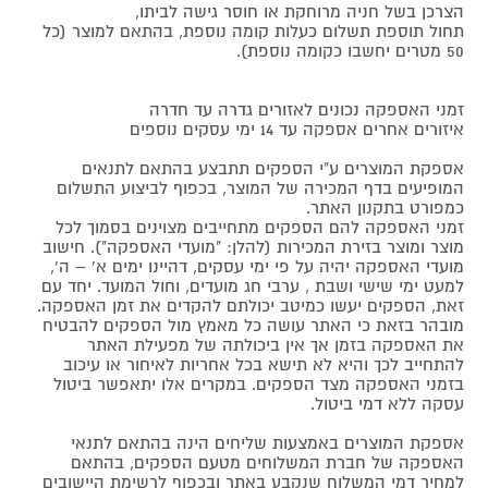
הצרכן בשל חניה מרוחקת או חוסר גישה לביתו,
תחול תוספת תשלום כעלות קומה נוספת, בהתאם למוצר (כל
50 מטרים יחשבו כקומה נוספת).
זמני האספקה נכונים לאזורים גדרה עד חדרה
איזורים אחרים אספקה עד 14 ימי עסקים נוספים
אספקת המוצרים ע"י הספקים תתבצע בהתאם לתנאים
המופיעים בדף המכירה של המוצר, בכפוף לביצוע התשלום
כמפורט בתקנון האתר.
זמני האספקה להם הספקים מתחייבים מצוינים בסמוך לכל
מוצר ומוצר בזירת המכירות (להלן: "מועדי האספקה"). חישוב
מועדי האספקה יהיה על פי ימי עסקים, דהיינו ימים א' – ה',
למעט ימי שישי ושבת , ערבי חג מועדים, וחול המועד. יחד עם
זאת, הספקים יעשו כמיטב יכולתם להקדים את זמן האספקה.
מובהר בזאת כי האתר עושה כל מאמץ מול הספקים להבטיח
את האספקה בזמן אך אין ביכולתה של מפעילת האתר
להתחייב לכך והיא לא תישא בכל אחריות לאיחור או עיכוב
בזמני האספקה מצד הספקים. במקרים אלו יתאפשר ביטול
עסקה ללא דמי ביטול.
אספקת המוצרים באמצעות שליחים הינה בהתאם לתנאי
האספקה של חברת המשלוחים מטעם הספקים, בהתאם
למחיר דמי המשלוח שנקבע באתר ובכפוף לרשימת היישובים