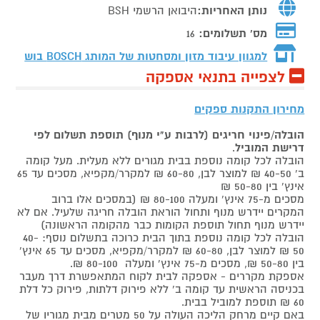
נותן האחריות:
היבואן הרשמי BSH
מס' תשלומים:
16
למגוון עיבוד מזון ומסחטות של המותג
BOSCH בוש
לצפייה בתנאי אספקה
מחירון התקנות ספקים
הובלה/פינוי חריגים (לרבות ע"י מנוף) תוספת תשלום לפי
דרישת המוביל
.
הובלה לכל קומה נוספת בבית מגורים ללא מעלית. מעל קומה
ב' 40-50 ₪ למוצר לבן, 60-80 ₪ למקרר/מקפיא, מסכים עד 65
אינץ' בין 50-80 ₪
מסכים מ-75 אינץ' ומעלה 80-100 ₪ (במסכים אלו ברוב
המקרים יידרש מנוף ותחול הוראת הובלה חריגה שלעיל. אם לא
יידרש מנוף תחול תוספת הקומות כבר מהקומה הראשונה)
הובלה לכל קומה נוספת בתוך הבית כרוכה בתשלום נוסף: 40-
50 ₪ למוצר לבן, 60-80 ₪ למקרר/מקפיא, מסכים עד 65 אינץ'
בין 50-80 ₪, מסכים מ-75 אינץ' ומעלה 80-100 ₪.
אספקת מקררים - אספקה לבית לקוח המתאפשרת דרך מעבר
בכניסה הראשית עד קומה ב' ללא פירוק דלתות, פירוק כל דלת
60 ₪ תוספת למוביל בבית.
באם קיים מרחק הליכה העולה על 50 מטרים מבית מגוריו של