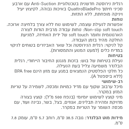
רגלית נירוסטה חדשנית בטכנולוגיית Anti-Suction עם ארבע
סכיני חיתוך QuattroBladePro באיכות גבוהה, לקיצוץ יעיל
ויניקה מופחתת, ללא התזות.
נוחות
אפשרות לנעילת עוצמה, לשימוש נוח ללא צורך בלחיצה ארוכה.
Non-slip soft touch: נוחות עבודה מרבית הודות לצורה
הארגונומית וחומר soft touch של ידית האחיזה, למניעת
החלקה מהיד בזמן העבודה.
קל לניקוי: רגלית הנירוסטה וכל שאר האביזרים בטוחים לניקוי
במדיח כלים (למעט המנוע והתמסורות).
בטיחות
נעילת בטיחות של בוש: בזכות מנגנון החיבור הייחודי, רגלית
הבלנדר משמיעה צליל בעת הנעילה.
כל חלקי הפלסטיק הנמצאים במגע עם מזון הינם BPA free
(ללא ביספנול A).
רב-שימושי
מיכל ערבוב שקוף עם מדיד כמויות ומכסה, לשמירה על טריות
המזון במקרר.
מיני קוצץ לשימוש יומיומי (בנפח 500 מ"ל): קוצץ בצורה
מדויקת ומהירה תבלינים, אגוזים, בצל, בשר, גבינה ועוד, עם
מכסה השומר על הטריות במקרר.
מידות מוט הבלנדר:
גובה 38.5 ס"מ, רוחב 5.7 ס"מ, עומק 7.8
ס"מ.