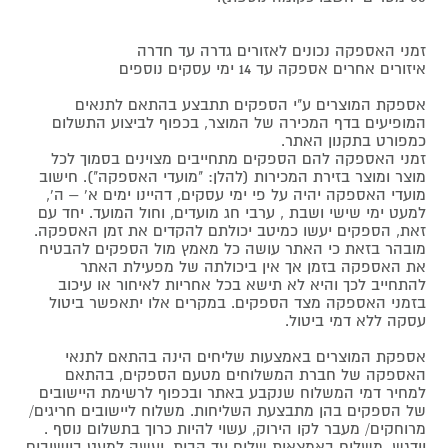
זמני האספקה נכונים לאזורים גדרה עד חדרה
איזורים אחרים אספקה עד 14 ימי עסקים נוספים
אספקת המוצרים ע"י הספקים תתבצע בהתאם לתנאים
המופיעים בדף המכירה של המוצר, בכפוף לביצוע התשלום
כמפורט בתקנון האתר.
זמני האספקה להם הספקים מתחייבים מצוינים בסמוך לכל
מוצר ומוצר בזירת המכירות (להלן: "מועדי האספקה"). חישוב
מועדי האספקה יהיה על פי ימי עסקים, דהיינו ימים א' – ה',
למעט ימי שישי ושבת , ערבי חג מועדים, וחול המועד. יחד עם
זאת, הספקים יעשו כמיטב יכולתם להקדים את זמן האספקה.
מובהר בזאת כי האתר עושה כל מאמץ מול הספקים להבטיח
את האספקה בזמן אך אין ביכולתה של מפעילת האתר
להתחייב לכך והיא לא תישא בכל אחריות לאיחור או עיכוב
בזמני האספקה מצד הספקים. במקרים אלו יתאפשר ביטול
עסקה ללא דמי ביטול.
אספקת המוצרים באמצעות שליחים הינה בהתאם לתנאי
האספקה של חברת המשלוחים מטעם הספקים, בהתאם
למחיר דמי המשלוח שנקבע באתר ובכפוף לרשימת היישובים
של הספקים בהן מתבצעת השליחות. משלוח ליישובים חריגים/
מרוחקים/ מעבר לקו הירוק, עשוי להיות כרוך בתשלום נוסף .
יודגש, משלוח באמצאות שליח עד הבית, יעשה למעט ביישובים