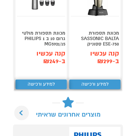
מכונת
מכונת תספורת
מכונת תספורת מולטי
SASSONIC BALTA
גרום 10 ב 1 PHILIPS
בייביליס ss
ESE-750 ססוניק
MG5921/15
119
₪
קנה עכשיו
קנה עכשיו
קנה 
ב-₪299
ב-₪249
ב-₪80
למידע ורכישה
למידע ורכישה
ל
Next
מוצרים אחרונים שראיתי