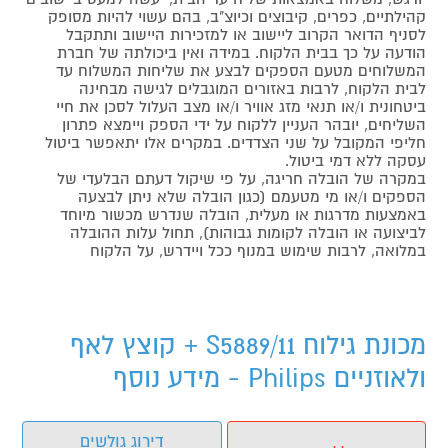
קהילתיים, כפרים, קיבוצים וכיוצ"ב, בהם עשוי להיות מסופק
לסניף הדואר הקרוב ליישוב או למזכירות היישוב ותתקבל
הודעה על כך בבית הלקוח. במידה ואין ביכולתה של חברת
המשלוחים מטעם הספקים לבצע את שליחות המשלוח עד
לבית הלקוח, לרבות באזורים המוגבלים לגישה מבחינה
ביטחונית ו/או תנאי מזג אוויר ו/או מצב העלול לסכן את חיי
השליחים, יובהר העניין ללקוח על ידי הספק ויימצא פתרון
חליפי המקובל על שני הצדדים. במקרים אלו יתאפשר ביטול
עסקה ללא דמי ביטול.
במקרה של הובלה חריגה, על פי שיקול דעתם הבלעדי של
הספקים ו/או מי מטעמם (כגון הובלה שלא ניתן לבצעה
באמצעות מדרגות או מעלית, הובלה שנדרש מכשור מיוחד
לביצועה או הובלה לקומות גבוהות), תחול עלות ההובלה
במלואה, לרבות שימוש במנוף ככל ויידרש, על הלקוח
מכונת גילוח S5889/11 + קוצץ לאף
ולאוזניים Philips - מידע נוסף
דירוג גולשים