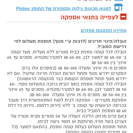
למגוון מכונות גילוח ותספורת של המותג
Philips
לצפייה בתנאי אספקה
מחירון התקנות ספקים
הובלה/פינוי חריגים (לרבות ע"י מנוף) תוספת תשלום לפי
דרישת המוביל
.
הובלה לכל קומה נוספת בבית מגורים ללא מעלית. מעל קומה
ב' 40-50 ₪ למוצר לבן, 60-80 ₪ למקרר/מקפיא, מסכים עד 65
אינץ' בין 50-80 ₪
מסכים מ-75 אינץ' ומעלה 80-100 ₪ (במסכים אלו ברוב
המקרים יידרש מנוף ותחול הוראת הובלה חריגה שלעיל. אם לא
יידרש מנוף תחול תוספת הקומות כבר מהקומה הראשונה)
הובלה לכל קומה נוספת בתוך הבית כרוכה בתשלום נוסף: 40-
50 ₪ למוצר לבן, 60-80 ₪ למקרר/מקפיא, מסכים עד 65 אינץ'
בין 50-80 ₪, מסכים מ-75 אינץ' ומעלה 80-100 ₪.
אספקת מקררים - אספקה לבית לקוח המתאפשרת דרך מעבר
בכניסה הראשית עד קומה ב' ללא פירוק דלתות, פירוק כל דלת
60 ₪ תוספת למוביל בבית.
באם קיים מרחק הליכה העולה על 50 מטרים מבית מגוריו של
הצרכן בשל חניה מרוחקת או חוסר גישה לביתו,
תחול תוספת תשלום כעלות קומה נוספת, בהתאם למוצר (כל
50 מטרים יחשבו כקומה נוספת).