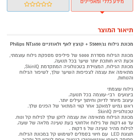
מידע כללי ומאפיינים
תיאור המוצר
מכונת גילוח S5889/11 + קוצץ לאף ולאוזניים Philips NT1650
מכונת הגילוח מסדרת 5000 של פיליפס מספקת גילוח עוצמתי,
וכעת היא חותכת יותר שיער בכל תנועה.
מכונת הגילוח, המצוידת בטכנולוגיה המתקדמת SkinIQ,
מתאימה את עצמה לצפיפות השיער שלך, לשיפור הגילוח
והנוחות.
גילוח עוצמתי
ביצועים רבי-עוצמה בכל תנועה.
עיצוב מיוחד לדיוק וחיתוך יעילים יותר.
ראש גמיש למאקב אחר קווי המתאר של הפנים שלך.
טכנולוגיית SkinIQ
מכונת הגילוח מתאימה את עצמה לזקן שלך לגילוח קל ונוח.
עד 60 דקות של גילוח אלחוטי בעת טעינה מלאה של שעה.
לגילוח מהיר טעינה של 5 דקות .
תצוגת LED עם חיווי בסמלים לשימוש קל במכונת הגילוח.
פתיחה באופן אינטואיטיבי בנגיעה אחת לניקוי קל ומהיר.