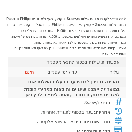
למה כדאי לקנות מכונת גילוח S5889/11 + קוצץ לאף ולאוזניים Philips ב-P1000
מכונת גילוח S5889/11 + קוצץ לאף ולאוזניים Philips קונים אונליין בקטגוריית מכונות
גילוח ותספורת במחלקת מכשירי טיפוח בP1000 - אתר קניות ישראלי בטוח,
משתלם ונוח המציע מוצרים מומלצים במבצע. ב-P1000 אנו נותנים דגש על איכות,
מגוון, זמינות ושירות בלתי מתפשרים לצד קנייה מאובטחת ונוחה.
אצלנו, קניות באינטרנט של מכונת גילוח S5889/11 + קוצץ לאף ולאוזניים Philips
שוות לך פי אלף!
אפשרויות שילוח בכפוף לתנאי אספקה
שליח
| עד 7 ימי עסקים |
חינם
במכירה זו ניתן לרכוש עד 1 בעלות משלוח אחד
במוצר זה ייתכנו שינויים ותוספות במחירי הובלה
לאזורים מרחקים וגובה קומות.
לצפייה לחץ כאן
דגם:
S5889/11
אחריות:
שנה בכפוף לתעודת אחריות
נותן האחריות:
היבואן הרשמי אלקטרה
מס' תשלומים:
16