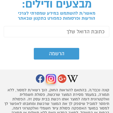
מבצעים ודילים:
מאשר/ת להשתמש במידע שמסרתי לצרכי
הודעות ופרסומות כמפורט בתקנון שבאתר
קונה נכבד/ה, בהתאם להוראות החוק, הנך רשאי/ת למסור, ללא
תמורה, במעמד מסירת המוצר שרכשת, פסולת חשמלית
ואלקטרונית דומה למוצר אותו רכשת בבית עסק זה. הפסולת
תימסר למוביל שיספק לך את המוצר שרכשת ומחובתו לאפשר לך
למסור במועד האספקה פסולת ציוד חשמלי ואלקטרוני דומה,
בכמות או במשקל, למוצר החדש וזאת ללא תשלום או תמורה