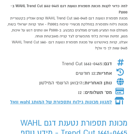
למה כדאי לקנות מכונת תספורת נטענת דגם WAHL Trend Cut 1661-0465 ב-
P1000
מכונת תספורת נטענת דגם WAHL Trend Cut 1661-0465 קונים אונליין בקטגוריית
מכונות גילוח ותספורת במחלקת מכשירי טיפוח בP1000 - אתר קניות ישראלי בטוח,
משתלם ונוח המציע מוצרים מומלצים במבצע. ב-P1000 אנו נותנים דגש על איכות,
מגוון, זמינות ושירות בלתי מתפשרים לצד קנייה מאובטחת ונוחה.
אצלנו, קניות באינטרנט של מכונת תספורת נטענת דגם WAHL Trend Cut 1661-
0465 שוות לך פי אלף!
דגם:
Trend Cut 1661-0465
אחריות:
12 חודשים
נותן האחריות:
היבואן הרשמי המילטון
מס' תשלומים:
12
למגוון מכונות גילוח ותספורת של המותג
wahl וואל
מכונת תספורת נטענת דגם WAHL
Trend Cut 1661-0465 - מידע נוסף