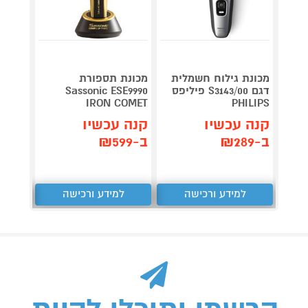
מכונת גילוח חשמלית
מכונת תספורת
דגם S3143/00 פיליפס
Sassonic ESE9990
 & Dry
0S-52
IRON COMET
PHILIPS
קנה עכשיו
קנה עכשיו
קנה 
ב-₪289
ב-₪599
ב-₪349
למידע ורכישה
למידע ורכישה
ל