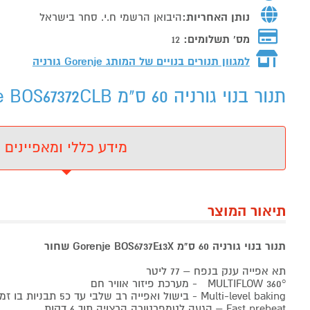
נותן האחריות:
היבואן הרשמי ח.י. סחר בישראל
מס' תשלומים:
12
למגוון תנורים בנויים של המותג
Gorenje גורניה
תנור בנוי גורניה 60 ס"מ Gorenje BOS67372CLB שחור - מידע נוסף
מידע כללי ומאפיינים
תיאור המוצר
תנור בנוי גורניה 60 ס"מ Gorenje BOS6737E13X שחור
תא אפייה ענק בנפח – 77 ליטר
MULTIFLOW 360° - מערכת פיזור אוויר חם
Multi-level baking - בישול ואפייה רב שלבי עד כ5 תבניות בו זמנית
Fast preheat – הגעה לטמפרטורה הרצויה תוך 6 דקות