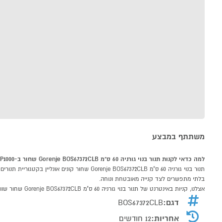
משתתף במבצע
למה כדאי לקנות תנור בנוי גורניה 60 ס"מ Gorenje BOS67372CLB שחור ב-P1000
בלתי מתפשרים לצד קנייה מאובטחת ונוחה.
אצלנו, קניות באינטרנט של תנור בנוי גורניה 60 ס"מ Gorenje BOS67372CLB שחור שוות לך פי אלף!
דגם:
BOS67372CLB
אחריות:
12 חודשים