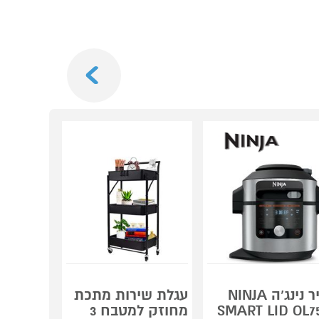
Next
מנקה חלו
סיר נינג‘ה NINJA
עגלת שירות מתכת
WINBOT
SMART LID OL7
מחוזק למטבח 3
MINI אקווקס