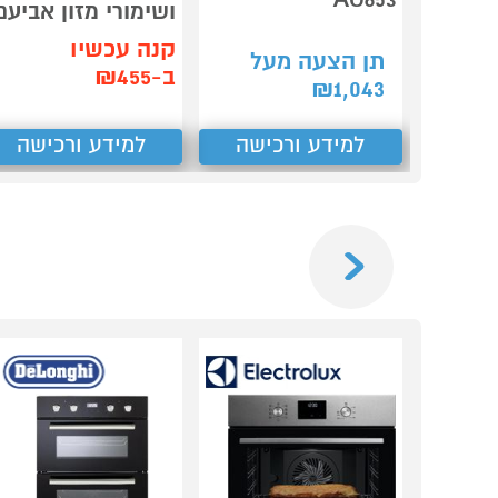
ושימורי מזון אביעם
קנה עכשיו
תן הצעה מעל
ב-₪455
₪
1,043
למידע ורכישה
למידע ורכישה
Previous