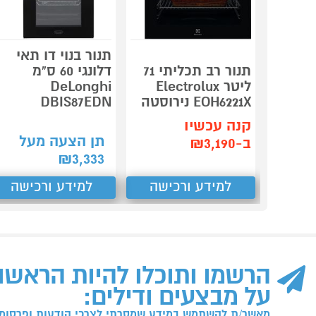
תנור בנוי דו תאי
תנור רב תכליתי 71
דלונגי 60 ס"מ
ליטר Electrolux
DeLonghi
EOH6221X נירוסטה
DBIS87EDN
קנה עכשיו
תן הצעה מעל
ב-₪3,190
₪
3,333
למידע ורכישה
למידע ורכישה
הרשמו ותוכלו להיות הראשו
על מבצעים ודילים:
מאשר/ת להשתמש במידע שמסרתי לצרכי הודעות ופרסומו