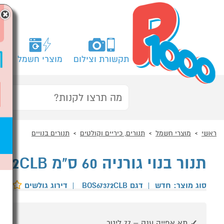
×
תקשורת וצילום
מוצרי חשמל
מח
ראשי
מוצרי חשמל
תנורים, כיריים וקולטים
תנורים בנויים
תנור בנוי גורניה 60 ס"מ Gorenje BOS67372CLB שחור
סוג מוצר: חדש
|
דגם BOS67372CLB
|
דירוג גולשים
תא אפייה ענק – 77 ליטר