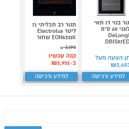
ור בנוי דו תאי
תנור רב תכליתי 71
תנור בנו
דלונגי 60 ס"מ
ליטר Electrolux
DeLong
EOH6221K שחור
ס"מ SBI9900
DBIS87E
3,190
₪
תן הצע
קנה עכשיו
ן הצעה מעל
₪
3,333
ב-₪2,951
₪
3,40
למידע ורכישה
למידע ורכישה
למידע