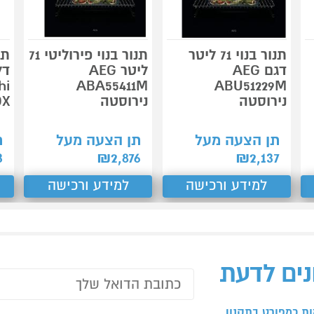
תנור בנוי 71 ליטר
תנור בנוי פירוליטי 71
תנ
דגם AEG
ליטר AEG
hi
ABA55411M
ABU51229M
נירוסטה
נירוסטה
DX
תן הצעה מעל
תן הצעה מעל
ת
3
₪
2,876
₪
2,137
למידע ורכישה
למידע ורכישה
נים לדעת
ת כמפורט בתקנון