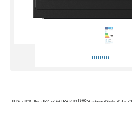
תמונות
תנור בנוי גורניה 60 ס"מ Gorenje BOS67372CLB שחור קונים אונליין בקטגוריית תנורים בנויים במחלקת תנורים, כיריים וקולטים בP1000 - אתר קניות ישראלי בטוח, משתלם ונוח המציע מוצרים מומלצים במבצע. ב-P1000 אנו נותנים דגש על איכות, מגוון, זמינות ושירות