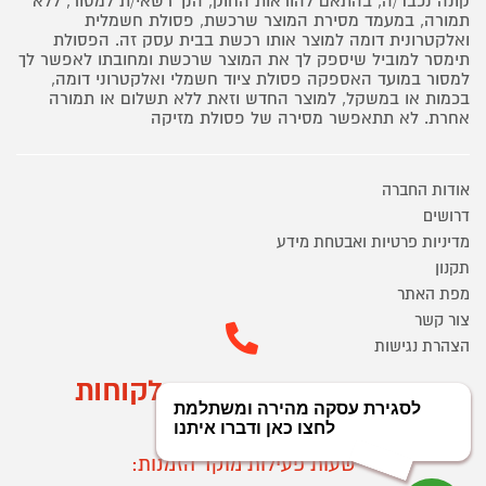
קונה נכבד/ה, בהתאם להוראות החוק, הנך רשאי/ת למסור, ללא
תמורה, במעמד מסירת המוצר שרכשת, פסולת חשמלית
ואלקטרונית דומה למוצר אותו רכשת בבית עסק זה. הפסולת
תימסר למוביל שיספק לך את המוצר שרכשת ומחובתו לאפשר לך
למסור במועד האספקה פסולת ציוד חשמלי ואלקטרוני דומה,
בכמות או במשקל, למוצר החדש וזאת ללא תשלום או תמורה
אחרת. לא תתאפשר מסירה של פסולת מזיקה
אודות החברה
דרושים
מדיניות פרטיות ואבטחת מידע
תקנון
מפת האתר
צור קשר
הצהרת נגישות
מוקד הזמנות ושירות לקוחות
03-9545370
שעות פעילות מוקד הזמנות: