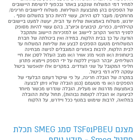
למחיר דמי המשלוח שנקבע באתר ובכפוף לרשימת היישובים
של הספקים בהן מתבצעת השליחות. משלוח ליישובים חריגים/
מרוחקים/ מעבר לקו הירוק, עשוי להיות כרוך בתשלום נוסף .
יודגש, משלוח באמצאות שליח עד הבית, יעשה למעט ביישובים
קהילתיים, כפרים, קיבוצים וכיוצ"ב, בהם עשוי להיות מסופק
לסניף הדואר הקרוב ליישוב או למזכירות היישוב ותתקבל
הודעה על כך בבית הלקוח. במידה ואין ביכולתה של חברת
המשלוחים מטעם הספקים לבצע את שליחות המשלוח עד
לבית הלקוח, לרבות באזורים המוגבלים לגישה מבחינה
ביטחונית ו/או תנאי מזג אוויר ו/או מצב העלול לסכן את חיי
השליחים, יובהר העניין ללקוח על ידי הספק ויימצא פתרון
חליפי המקובל על שני הצדדים. במקרים אלו יתאפשר ביטול
עסקה ללא דמי ביטול.
במקרה של הובלה חריגה, על פי שיקול דעתם הבלעדי של
הספקים ו/או מי מטעמם (כגון הובלה שלא ניתן לבצעה
באמצעות מדרגות או מעלית, הובלה שנדרש מכשור מיוחד
לביצועה או הובלה לקומות גבוהות), תחול עלות ההובלה
במלואה, לרבות שימוש במנוף ככל ויידרש, על הלקוח
מצנם TSF01PBEU סמג SMEG תכלת
פסטל Smeg - מידע נוסף