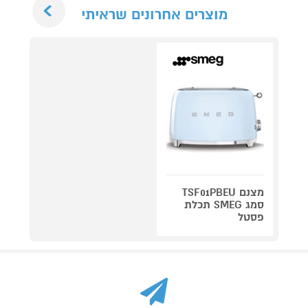
Next
מוצרים אחרונים שראיתי
מצנם TSF01PBEU
סמג SMEG תכלת
פסטל