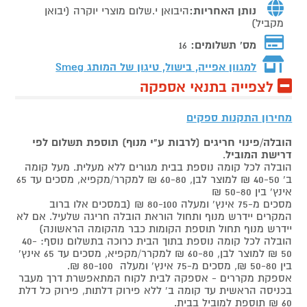
נותן האחריות:
היבואן י.שלום מוצרי יוקרה (יבואן
מקביל)
מס' תשלומים:
16
למגוון אפייה, בישול, טיגון של המותג
Smeg
לצפייה בתנאי אספקה
מחירון התקנות ספקים
הובלה/פינוי חריגים (לרבות ע"י מנוף) תוספת תשלום לפי
דרישת המוביל
.
הובלה לכל קומה נוספת בבית מגורים ללא מעלית. מעל קומה
ב' 40-50 ₪ למוצר לבן, 60-80 ₪ למקרר/מקפיא, מסכים עד 65
אינץ' בין 50-80 ₪
מסכים מ-75 אינץ' ומעלה 80-100 ₪ (במסכים אלו ברוב
המקרים יידרש מנוף ותחול הוראת הובלה חריגה שלעיל. אם לא
יידרש מנוף תחול תוספת הקומות כבר מהקומה הראשונה)
הובלה לכל קומה נוספת בתוך הבית כרוכה בתשלום נוסף: 40-
50 ₪ למוצר לבן, 60-80 ₪ למקרר/מקפיא, מסכים עד 65 אינץ'
בין 50-80 ₪, מסכים מ-75 אינץ' ומעלה 80-100 ₪.
אספקת מקררים - אספקה לבית לקוח המתאפשרת דרך מעבר
בכניסה הראשית עד קומה ב' ללא פירוק דלתות, פירוק כל דלת
60 ₪ תוספת למוביל בבית.