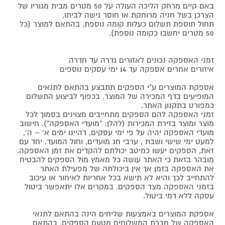
באם קיים מרחק הליכה העולה על 50 מטרים מבית מגוריו של
הצרכן בשל חניה מרוחקת או חוסר גישה לביתו,
תחול תוספת תשלום כעלות קומה נוספת, בהתאם למוצר (כל
50 מטרים יחשבו כקומה נוספת).
זמני האספקה נכונים לאזורים גדרה עד חדרה
איזורים אחרים אספקה עד 14 ימי עסקים נוספים
אספקת המוצרים ע"י הספקים תתבצע בהתאם לתנאים
המופיעים בדף המכירה של המוצר, בכפוף לביצוע התשלום
כמפורט בתקנון האתר.
זמני האספקה להם הספקים מתחייבים מצוינים בסמוך לכל
מוצר ומוצר בזירת המכירות (להלן: "מועדי האספקה"). חישוב
מועדי האספקה יהיה על פי ימי עסקים, דהיינו ימים א' – ה',
למעט ימי שישי ושבת , ערבי חג מועדים, וחול המועד. יחד עם
זאת, הספקים יעשו כמיטב יכולתם להקדים את זמן האספקה.
מובהר בזאת כי האתר עושה כל מאמץ מול הספקים להבטיח
את האספקה בזמן אך אין ביכולתה של מפעילת האתר
להתחייב לכך והיא לא תישא בכל אחריות לאיחור או עיכוב
בזמני האספקה מצד הספקים. במקרים אלו יתאפשר ביטול
עסקה ללא דמי ביטול.
אספקת המוצרים באמצעות שליחים הינה בהתאם לתנאי
האספקה של חברת המשלוחים מטעם הספקים, בהתאם