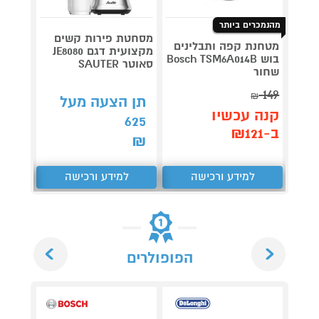
מהנמכרים ביותר
מסחטת פירות קשים
מטחנת קפה ותבלינים
מקצועית דגם JE8080
בוש Bosch TSM6A014B
טוסטר 
סאוטר SAUTER
שחור
GWM620
149
קנה 
₪
תן הצעה מעל
קנה עכשיו
ב-₪369
625
ב-₪121
₪
למידע ורכישה
למידע ורכישה
ל
Next
Previous
הפופולרים