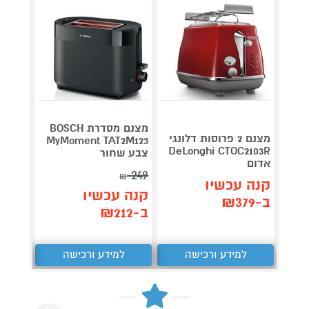
מצנם מסדרת BOSCH
מצנם 2 פרוסות דלונגי
hards
MyMoment TAT2M123
DeLonghi CTOC2103R
צבע שחור
222008
אדום
219
249
₪
₪
קנה עכשיו
קנה עכשיו
קנה 
ב-₪379
ב-₪212
ב-₪201
למידע ורכישה
למידע ורכישה
ל