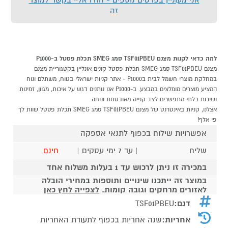
זה
למה כדאי לקנות מצנם TSF01PBEU סמג SMEG תכלת פסטל ב-P1000
מצנם TSF01PBEU סמג SMEG תכלת פסטל קונים אונליין בקטגוריית מצנם
במחלקת מוצרי חשמל לבית בP1000 - אתר קניות ישראלי בטוח, משתלם ונוח
המציע מוצרים מומלצים במבצע. ב-P1000 אנו נותנים דגש על איכות, מגוון, זמינות
ושירות בלתי מתפשרים לצד קנייה מאובטחת ונוחה.
אצלנו, קניות באינטרנט של מצנם TSF01PBEU סמג SMEG תכלת פסטל שוות לך
פי אלף!
אפשרויות שילוח בכפוף לתנאי אספקה
שליח
| עד 7 ימי עסקים |
חינם
במכירה זו ניתן לרכוש עד 1 בעלות משלוח אחד
במוצר זה ייתכנו שינויים ותוספות במחירי הובלה
לאזורים מרחקים וגובה קומות.
לצפייה לחץ כאן
דגם:
TSF01PBEU
אחריות:
שנה אחריות בכפוף לתעודת האחריות