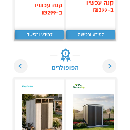
קנה עכשיו
תן 
קנה עכשיו
ב-₪399
,367
ב-₪299
₪
למידע ורכישה
למידע ורכישה
ל
Next
Previous
הפופולרים