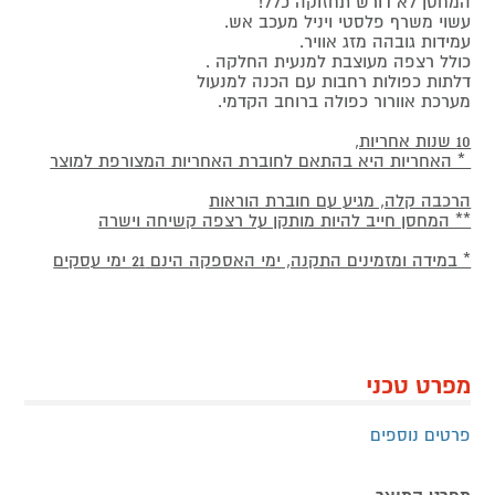
המחסן לא דורש תחזוקה כלל!
עשוי משרף פלסטי ויניל מעכב אש.
עמידות גובהה מזג אוויר.
כולל רצפה מעוצבת למנעית החלקה .
דלתות כפולות רחבות עם הכנה למנעול
מערכת אוורור כפולה ברוחב הקדמי.
10 שנות אחריות,
* האחריות היא בהתאם לחוברת האחריות המצורפת למוצר
הרכבה קלה, מגיע עם חוברת הוראות
** המחסן חייב להיות מותקן על רצפה קשיחה וישרה
* במידה ומזמינים התקנה, ימי האספקה הינם 21 ימי עסקים
מפרט טכני
פרטים נוספים