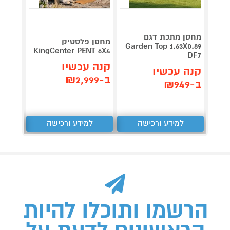
מחסן מתכת דגם
מחסן 
מחסן פלסטיק
Garden Top 1.63X0.89
דג
KingCenter PENT 6X4
55 G98
DF7
קנה עכשיו
קנה עכשיו
קנה 
ב-₪2,999
ב-₪949
ב-₪2,449
למידע ורכישה
למידע ורכישה
ל
הרשמו ותוכלו להיות