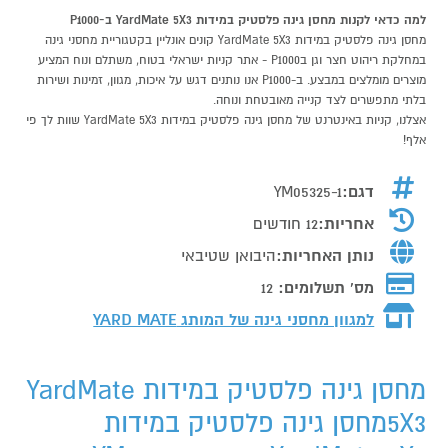
למה כדאי לקנות מחסן גינה פלסטיק במידות YardMate 5X3 ב-P1000
מחסן גינה פלסטיק במידות YardMate 5X3 קונים אונליין בקטגוריית מחסני גינה
במחלקת ריהוט חצר וגן בP1000 - אתר קניות ישראלי בטוח, משתלם ונוח המציע
מוצרים מומלצים במבצע. ב-P1000 אנו נותנים דגש על איכות, מגוון, זמינות ושירות
בלתי מתפשרים לצד קנייה מאובטחת ונוחה.
אצלנו, קניות באינטרנט של מחסן גינה פלסטיק במידות YardMate 5X3 שוות לך פי
אלף!
דגם:
YM05325-1
אחריות:
12 חודשים
נותן האחריות:
היבואן שטיבאי
מס' תשלומים:
12
למגוון מחסני גינה של המותג
YARD MATE
מחסן גינה פלסטיק במידות YardMate
5X3מחסן גינה פלסטיק במידות