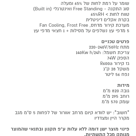
שומר על רמת לחות של 65% ומעלה
סוג התקנה - Free Standing ואינטרגלי (Built in)
טווח לחות > 65%RH
בקרת אקלים דיגיטלית
מערכת קירור מדחס, Fan Cooling, Frost Free
5 מדפי עץ נשלפים על מסילות + 1 חצאי מדפי עץ
פרטים טכניים
מתח 220-240V/50Hz
צריכת חשמל: 140Kw h/24h
הספק 74W
גז קירור R600a
משקל 28 ק"ג
נפח 56 ליטר
מידות
גובה 820 מ"מ
רוחב 295 מ"מ
עומק 570 מ"מ
*חשוב*: יש לוודא קיום מרחב אוורור של לפחות 5 ס"מ מגב
מקרר היין ומצדדיו
פינוי מוצר ישן דומה ללא עלות ע"פ תקנון ובתנאי שהמוצר
מנותק מכל התשתיות.