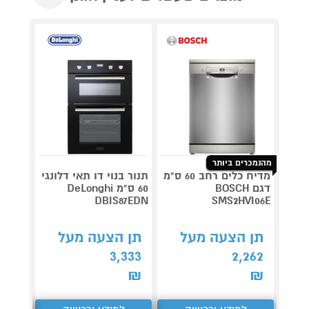
מאר
כביסה
כביס
מתנ
מהנמכרים ביותר
מדיח כלים רחב 60 ס"מ
תנור בנוי דו תאי דלונגי
מגהץ 
דגם BOSCH
60 ס"מ DeLonghi
PRESS
V9821
DBIS87EDN
SMS2HVI06E
תן הצעה מעל
תן הצעה מעל
תן 
,276
3,333
2,262
₪
₪
₪