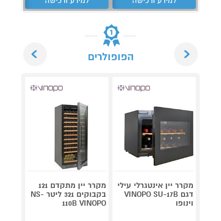
למידע ורכישה
למידע ורכישה
ל
Next
Previous
הפופולרים
מקרר יין אינטגרלי עילי
מקרר יין מתקדם 121
דגם VINOPO SU-17B
בקבוקים 321 ליטר NS-
וינופו
110B VINOPO
INOPO