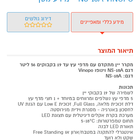
דירוג גולשים
מידע כללי ומאפיינים
תיאור המוצר
מקרר יין מתקדם עם מדפי עץ עד 19 בקבוקים
56
ליטר
דגם
NS-18A
וינופו Vinopo
דגם:
NS-18A
תכונות
לשמירה של 19 בקבוקי יין
5 מדפי עץ נשלפים ומרווחים במיוחד + 1 חצי מדף עץ
דלת זכוכית מלאה, Full Glass, זכוכית Low E עם הגנת UV
לחסכון באנרגיה - מסגרת וידית מנירוסטה
מערכת בקרת אקלים דיגיטלית עם תצוגת LED
תחום טמפרטורות: 5-18ºC
תאורת LED לבנה
אינטגרלי להתקנה במטבח/ארון או Free Standing
שקט ולא רועד