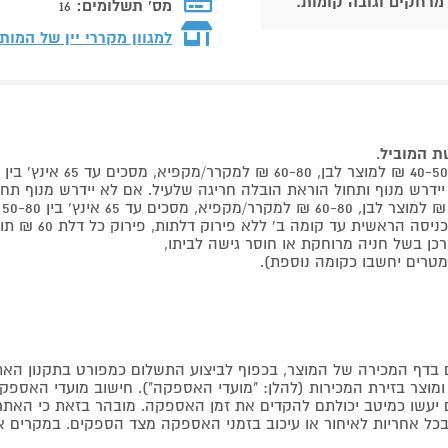
 מרחקים וגובה קומות.
מס' תשלומים:
16
למגוון מקררי יין של המות
שת המוביל
.
 קומה ב' ללא פירוק דלתות, פירוק כל דלת 60 ₪ תוספת למוביל בבית.
דף המכירה של המוצר, בכפוף לביצוע התשלום כמפורט בתקנון האת
צר בזירת המכירות (להלן: "מועדי האספקה"). חישוב מועדי האספקה יה
קים יעשו כמיטב יכולתם להקדים את זמן האספקה. מובהר בזאת כי ה
כל אחריות לאיחור או עיכוב בזמני האספקה מצד הספקים. במקרים א