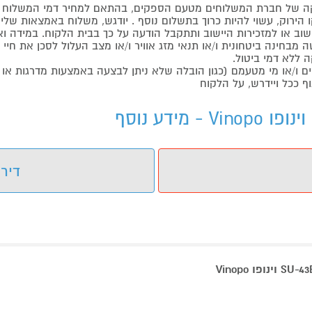
 של חברת המשלוחים מטעם הספקים, בהתאם למחיר דמי המשלוח ש
הירוק, עשוי להיות כרוך בתשלום נוסף . יודגש, משלוח באמצאות שליח
ליישוב או למזכירות היישוב ותתקבל הודעה על כך בבית הלקוח. במיד
בחינה ביטחונית ו/או תנאי מזג אוויר ו/או מצב העלול לסכן את חיי ה
 ללא דמי ביטול.
ו/או מי מטעמם (כגון הובלה שלא ניתן לבצעה באמצעות מדרגות או 
ף ככל ויידרש, על הלקוח
דירו