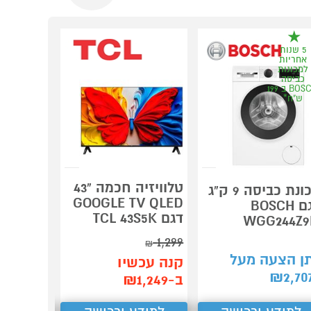
5 שנות
הרחבת
אחריות
אחריות
למכונות
מדיחי כלים
כביסה
בלומברג*
BOSCH ב 199
ש"ח*
טלוויזיה חכמה "43
מכונת כביסה 9 ק"ג
מדיח כל
GOOGLE TV QLED
דגם BOSCH
209P8X
דגם TCL 43S5K
WGG244Z9
אינוורטר omberg
1,299
₪
ן הצעה מעל
תן הצע
קנה עכשיו
₪
1,746
₪
2,70
ב-₪1,249