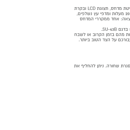
לקחנו את כל היתרונות של מקרר ה- SU-43S : מערכת קירור בשיטת מדחס, תצוגת LCD ובקרת
שליטה מתקדמת ונוחה לשימוש, טווח טמפרטורות רחב של 5 עד 20 מעלות ומדפי עץ נשלפים,
צאה: אחד ממקררי המדחס
נות מהם בזמן הקרוב או לשבח
בורכם על הצד הטוב ביותר.
 Full Galss, זכוכית כפולה עם הגנת UV ועם מסגרת שחורה. ניתן להחליף את