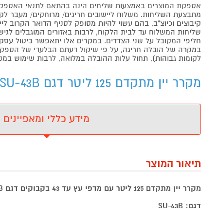
אספקת המוצרים באמצעות שליחים הינה בהתאם לתנאי האספקה
מתבצעת השליחות. משלוח ליישובים חריגים/ מרוחקים/ מעבר לקו 
קיבוצים וכיוצ"ב, בהם עשוי להיות מסופק לסניף הדואר הקרוב 
שליחות המשלוח עד לבית הלקוח, לרבות באזורים המוגבלים לגישה מ
חליפי המקובל על שני הצדדים. במקרים אלו יתאפשר ביטול עסקה
במקרה של הובלה חריגה, על פי שיקול דעתם הבלעדי של הספקים 
לקומות גבוהות), תחול עלות ההובלה במלואה, לרבות שימוש במנו
מקרר יין מתקדם 125 ליטר דגם SU-43B וינופו Vinopo - מידע נוסף
מידע כללי ומאפיינים
תיאור המוצר
מקרר יין מתקדם 125 ליטר עם מדפי עץ עד 43 בקבוקים דגם SU-43B וינופו Vinopo
דגם:
SU-43B