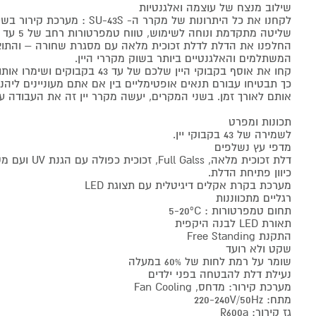
שילוב מנצח של עוצמה ואלגנטיות
החלפנו את הדלת לדלת זכוכית מלאה עם מסגרת שחורה – והתו
המשתלמים והאלגנטיים ביותר בשוק מקררי היין.
קחו את אוסף בקבוקי היין שלכם של עד 43 בקבוקים ושימרו אותו בדגם SU-43B.
כך תבטיחו עבורם תנאים אופטימליים בין אם אתם מעוניינים ליה
אותם לאורך זמן. בשני המקרים, יעשה מקרר יין זה את העבודה ע
תכונות ומפרט
לשמירה של 43 בקבוקי יין.
מדפי עץ נשלפים
דלת זכוכית מלאה,
כיוון פתיחת הדלת.
מערכת בקרת אקלים דיגיטלית עם תצוגת LED
רגליים מתכווננות
תחום טמפרטורות : 5-20ºC
תאורת LED לבנה היקפית
התקנת Free Standing
שקט ולא רועד
שומר על רמת לחות של 60% במעלה
נעילת דלת להבטחה בפני ילדים
מערכת קירור: מדחס, Fan Cooling
מתח: 220-240V/50Hz
גז קירור: R600a