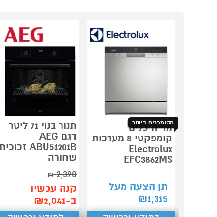
מהנמכרים ביותר
תנור בנוי 71 ליטר
מדיח כלים
דגם AEG
קומפקטי 8 מערכות
ABU51201B זכוכית
Electrolux
שחורה
EFC3862MS
2,390
₪
תן הצעה מעל
קנה עכשיו
₪
1,315
ב-₪2,041