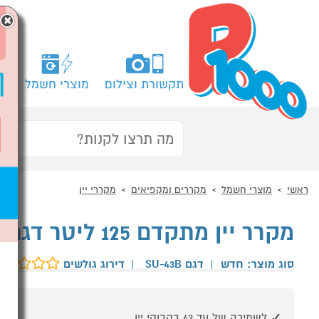
×
תקשורת וצילום
מוצרי חשמל
מח
ראשי
מוצרי חשמל
מקררים ומקפיאים
מקררי יין
מקרר יין מתקדם 125 ליטר דגם SU-43B וינופו Vinopo
סוג מוצר: חדש
|
דגם SU-43B
|
דירוג גולשים
לשמירה של עד 43 בקבוקי יין