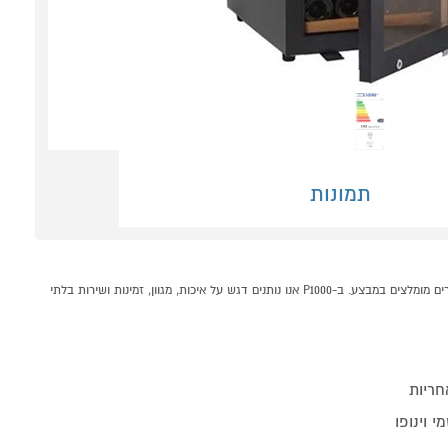
תמונות
מקרר יין מתקדם 125 ליטר דגם SU-43B וינופו Vinopo קונים אונליין בקטגוריית מקררי יין במחלקת מקררים ומקפיאים בP1000 - אתר קניות ישראלי בטוח, משתלם ונוח המציע מוצרים מומלצים במבצע. ב-P1000 אנו נותנים דגש על איכות, מגוון, זמינות ושירות בלתי
חריות
 וינופו