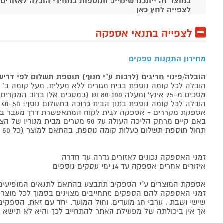
במוצר זה ייתכנו שינויים ותוספות במחירי הובלה לאזורים
לצפייה לחץ כאן
לצפייה בתנאי אספקה
מחירון התקנות ספקים
הובלה/פינוי חריגים (לרבות ע"י מנוף) תוספת תשלום לפי דרי
הובלה לכל קומה נוספת בבית מגורים ללא מעלית. מעל קומה ב' 40-50 ₪ למוצר לבן, 60-80 ₪ למקרר/מקפיא, מסכים עד 65 אינץ' בין 50-80 ₪
מסכים מ-75 אינץ' ומעלה 80-100 ₪ (במסכים אלו ברוב המקרים יידרש מנוף ותחול הוראת הובלה חריגה שלעיל. אם לא יידרש מנוף תחול תוספת הקומות כבר מהקומה הראשונה)
הובלה לכל קומה נוספת בתוך הבית כרוכה בתשלום נוסף: 40-50 ₪ למוצר לבן, 60-80 ₪ למקרר/מקפיא, מסכים עד 65 אינץ' בין 50-80 ₪, מסכים מ-75 אינץ' ומעלה 80-100 ₪.
אספקת מקררים - אספקה לבית לקוח המתאפשרת דרך מעבר בכניסה הראשית עד
באם קיים מרחק הליכה העולה על 50 מטרים מבית מגוריו של הצרכן בשל חניה מרוחקת או חוסר גישה לביתו,
תחול תוספת תשלום כעלות קומה נוספת, בהתאם למוצר (כל 50 מטרים יחשבו כקומה נוספת).
זמני האספקה נכונים לאזורים גדרה עד חדרה
איזורים אחרים אספקה עד 14 ימי עסקים נוספים
אספקת המוצרים ע"י הספקים תתבצע בהתאם לתנאים המופיעים ב
זמני האספקה להם הספקים מתחייבים מצוינים בסמוך לכל מוצר ומו
שישי ושבת , ערבי חג מועדים, וחול המועד. יחד עם זאת, הספ
אך אין ביכולתה של מפעילת האתר להתחייב לכך והיא לא תישא ב