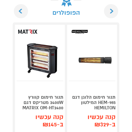
Next
Previous
הפופולרים
תנור חימום הלוגן דגם
תנור חימום קוורץ
תנור ח
HEM-985 המילטון
2400W מטריקס דגם
-3808
MATRIX OM-HT2400
HEMILTON
קנה עכשיו
קנה עכשיו
קנה 
ב-₪329
ב-₪145
ב-₪279