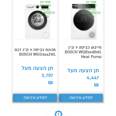
אחריות
אחריות
למכונות
למכונות
כביסה
כביסה
BOSCH ב 199
BOSCH ב 199
ש"ח*
ש"ח*
מייבש כביסה 9 ק"ג
מכונת כביסה 9 ק"ג דגם
BOSCH WQB245B0IL
BOSCH WGG244Z9IL
10 NG
Heat Pump
תדיראן IRAN
1,050
תן הצעה מעל
תן הצעה מעל
2,707
קנה 
4,447
ב-₪990
₪
₪
למידע ורכישה
למידע ורכישה
ל