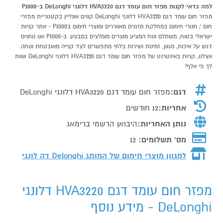
למה כדאי לקנות מפזר חום עומד דגם HVA3220 דלונגי DeLonghi ב-P1000
מפזר חום עומד דגם HVA3220 דלונגי DeLonghi קונים אונליין בקטגוריית מפזרי
חום / תנורי חימום במחלקת מזגנים מאווררים ומוצרי חימום בP1000 - אתר קניות
ישראלי בטוח, משתלם ונוח המציע מוצרים מומלצים במבצע. ב-P1000 אנו נותנים
דגש על איכות, מגוון, זמינות ושירות בלתי מתפשרים לצד קנייה מאובטחת ונוחה.
אצלנו, קניות באינטרנט של מפזר חום עומד דגם HVA3220 דלונגי DeLonghi שוות
לך פי אלף!
דגם:
מפזר חום עומד דגם HVA3220 דלונגי DeLonghi
אחריות:
12 חודשים
נותן האחריות:
היבואן הרשמי ברימאג
מס' תשלומים:
12
למגוון מוצרי חימום של המותג
Delonghi דה לונגי
מפזר חום עומד דגם HVA3220 דלונגי
DeLonghi - מידע נוסף