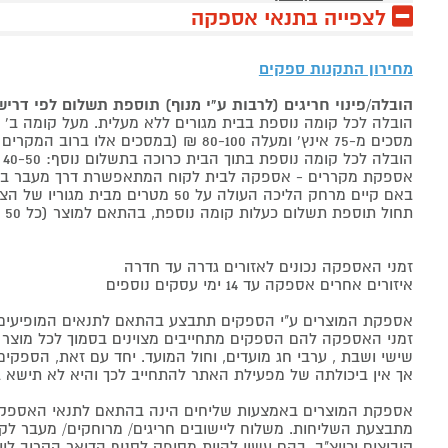
לצפייה בתנאי אספקה
מחירון התקנות ספקים
הובלה/פינוי חריגים (לרבות ע"י מנוף) תוספת תשלום לפי דרי
הובלה לכל קומה נוספת בבית מגורים ללא מעלית. מעל קומה ב' 40-50 ₪ למוצר לבן, 60-80 ₪ למקרר/מקפיא, מסכים עד 65 אינץ' בין 50-80 ₪
מסכים מ-75 אינץ' ומעלה 80-100 ₪ (במסכים אלו ברוב המקרים יידרש מנוף ותחול הוראת הובלה חריגה שלעיל. אם לא יידרש מנוף תחול תוספת הקומות כבר מהקומה הראשונה)
הובלה לכל קומה נוספת בתוך הבית כרוכה בתשלום נוסף: 40-50 ₪ למוצר לבן, 60-80 ₪ למקרר/מקפיא, מסכים עד 65 אינץ' בין 50-80 ₪, מסכים מ-75 אינץ' ומעלה 80-100 ₪.
אספקת מקררים - אספקה לבית לקוח המתאפשרת דרך מעבר בכניסה הראשית עד
באם קיים מרחק הליכה העולה על 50 מטרים מבית מגוריו של הצרכן בשל חניה מרוחקת או חוסר גישה לביתו,
תחול תוספת תשלום כעלות קומה נוספת, בהתאם למוצר (כל 50 מטרים יחשבו כקומה נוספת).
זמני האספקה נכונים לאזורים גדרה עד חדרה
איזורים אחרים אספקה עד 14 ימי עסקים נוספים
אספקת המוצרים ע"י הספקים תתבצע בהתאם לתנאים המופיעים ב
זמני האספקה להם הספקים מתחייבים מצוינים בסמוך לכל מוצר ומו
שישי ושבת , ערבי חג מועדים, וחול המועד. יחד עם זאת, הספ
אך אין ביכולתה של מפעילת האתר להתחייב לכך והיא לא תישא ב
אספקת המוצרים באמצעות שליחים הינה בהתאם לתנאי האספקה
מתבצעת השליחות. משלוח ליישובים חריגים/ מרוחקים/ מעבר לקו 
קיבוצים וכיוצ"ב, בהם עשוי להיות מסופק לסניף הדואר הקרוב 