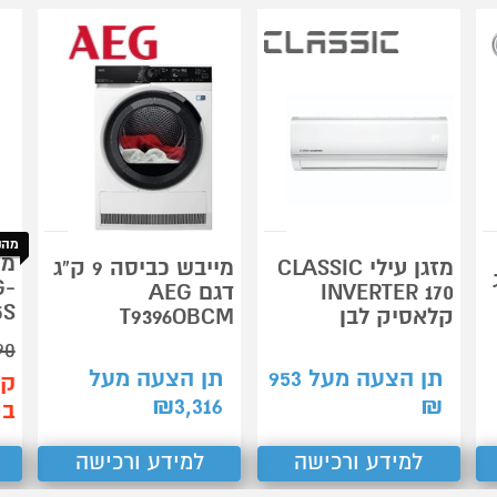
מהנ
מזגן עילי CLASSIC
מייבש כביסה 9 ק"ג
ג
G-
INVERTER 170
דגם AEG
5S
קלאסיק לבן
T9396OBCM
90
תן הצעה מעל
953
תן הצעה מעל
קנ
₪
3,316
₪
ב-99
למידע ורכישה
למידע ורכישה