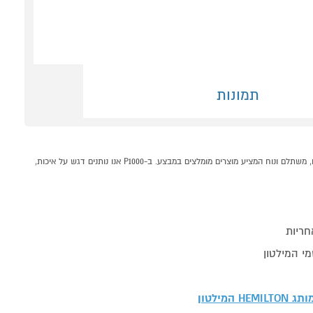
תמונות
תנור חימום הלוגן דגם HEM-985 המילטון HEMILTON קונים אונליין בקטגוריית מפזרי חום / תנורי חימום במחלקת מזגנים מאווררים ומוצרי חימום בP1000 - אתר קניות ישראלי בטוח, משתלם ונוח המציע מוצרים מומלצים במבצע. ב-P1000 אנו נותנים דגש על איכות,
חריות
י המילטון
מותג
HEMILTON המילטון