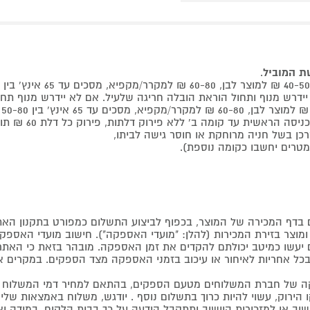
שת המוביל
.
 קומה ב' ללא פירוק דלתות, פירוק כל דלת 60 ₪ תוספת למוביל בבית.
דף המכירה של המוצר, בכפוף לביצוע התשלום כמפורט בתקנון האת
צר בזירת המכירות (להלן: "מועדי האספקה"). חישוב מועדי האספקה יה
קים יעשו כמיטב יכולתם להקדים את זמן האספקה. מובהר בזאת כי ה
כל אחריות לאיחור או עיכוב בזמני האספקה מצד הספקים. במקרים א
 של חברת המשלוחים מטעם הספקים, בהתאם למחיר דמי המשלוח ש
הירוק, עשוי להיות כרוך בתשלום נוסף . יודגש, משלוח באמצאות שליח
ליישוב או למזכירות היישוב ותתקבל הודעה על כך בבית הלקוח. במיד