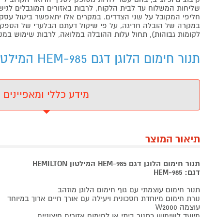
שליחות המשלוח עד לבית הלקוח, לרבות באזורים המוגבלים לגישה מ
חליפי המקובל על שני הצדדים. במקרים אלו יתאפשר ביטול עסקה
במקרה של הובלה חריגה, על פי שיקול דעתם הבלעדי של הספקים 
לקומות גבוהות), תחול עלות ההובלה במלואה, לרבות שימוש במנו
תנור חימום הלוגן דגם HEM-985 המילטון HEMILTON - מידע נוסף
מידע כללי ומאפיינים
תיאור המוצר
תנור חימום הלוגן דגם HEM-985 המילטון HEMILTON
דגם: HEM-985
תנור חימום עוצמתי עם גוף חימום הלוגן מוזהב
נורת חימום מיוחדת חסכונית ויעילה עם אורך חיים ארוך במיוחד
עוצמה W2000
מיועד לשימוש כתנור ביתי או לחימום אזורים חיצוניים