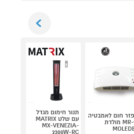
Next
תנור חימום מגדל
תנור חימ
זר חום לאמבטיה
עם שלט MATRIX
IX MX-
MR-21 מולדת
000W-RC
MX-VENEZIA-
MOLED
2000W
2300W-RC