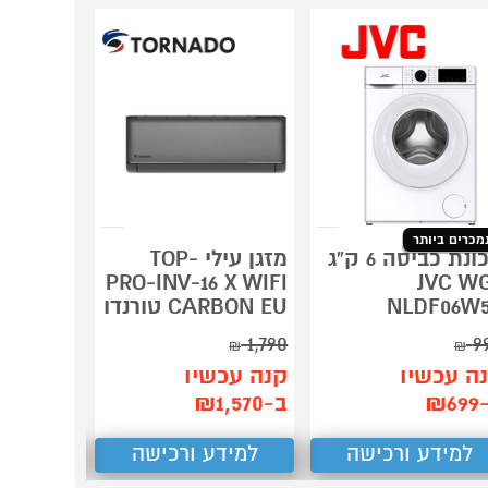
5 שנות
אחריות
למכונות
כביסה
BOSCH
ש"ח*
מכרים ביותר
מהנמכרים ביו
מייבש כ
מכונת כביסה 6 ק"ג
מזגן עילי TOP-
PRO-INV-16 X WIFI
JVC W
NLDF06W
CARBON EU טורנדו
BOSCH
1,790
9
₪
₪
ה עכשיו
קנה עכשיו
תן הצע
₪6
ב-₪1,570
₪
3,125
למידע ורכישה
למידע ורכישה
למידע