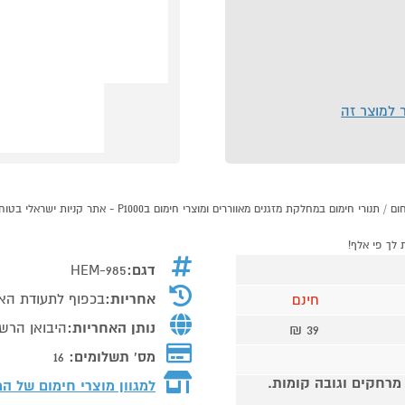
ר למוצר זה
דגם:
HEM-985
אחריות:
בכפוף לתעודת הא
חינם
נותן האחריות:
היבואן הרשמ
39 ₪
מס' תשלומים:
16
 מרחקים וגובה קומות.
למגוון מוצרי חימום של ה