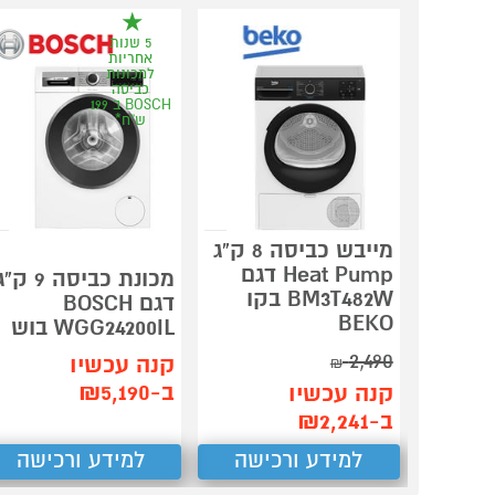
5 שנות
אחריות
למכונות
כביסה
BOSCH ב 199
ש"ח*
מייבש כביסה 8 ק"ג
Heat Pump דגם
מכונת כביסה 9 ק"
BM3T482W בקו
דגם BOSCH
BEKO
WGG24200IL בוש
2,490
קנה עכשיו
₪
ב-₪5,190
קנה עכשיו
ב-₪2,241
למידע ורכישה
למידע ורכישה