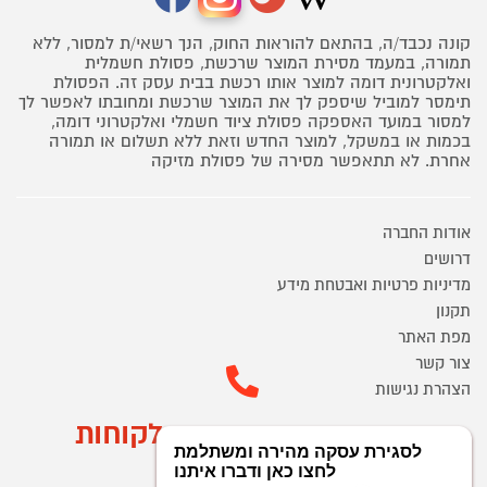
קונה נכבד/ה, בהתאם להוראות החוק, הנך רשאי/ת למסור, ללא
תמורה, במעמד מסירת המוצר שרכשת, פסולת חשמלית
ואלקטרונית דומה למוצר אותו רכשת בבית עסק זה. הפסולת
תימסר למוביל שיספק לך את המוצר שרכשת ומחובתו לאפשר לך
למסור במועד האספקה פסולת ציוד חשמלי ואלקטרוני דומה,
בכמות או במשקל, למוצר החדש וזאת ללא תשלום או תמורה
אחרת. לא תתאפשר מסירה של פסולת מזיקה
אודות החברה
דרושים
מדיניות פרטיות ואבטחת מידע
תקנון
מפת האתר
צור קשר
הצהרת נגישות
מוקד הזמנות ושירות לקוחות
03-9545370