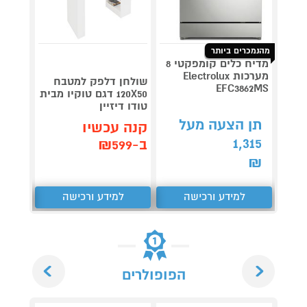
מהנמכרים ביותר
מדיח כלים קומפקטי 8
מערכות Electrolux
שולחן דלפק למטבח
OOGLE
EFC3862MS
120X50 דגם טוקיו מבית
85P7K
טודו דיזיין
4,790
תן הצעה מעל
קנה עכשיו
קנה 
1,315
ב-₪599
ב-₪4,184
₪
למידע ורכישה
למידע ורכישה
ל
Next
Previous
הפופולרים