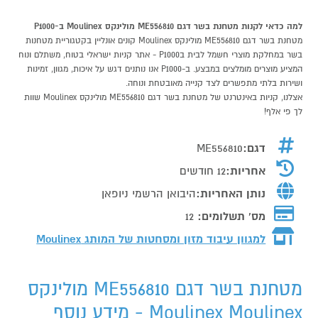
למה כדאי לקנות מטחנת בשר דגם ME556810 מולינקס Moulinex ב-P1000
מטחנת בשר דגם ME556810 מולינקס Moulinex קונים אונליין בקטגוריית מטחנות
בשר במחלקת מוצרי חשמל לבית בP1000 - אתר קניות ישראלי בטוח, משתלם ונוח
המציע מוצרים מומלצים במבצע. ב-P1000 אנו נותנים דגש על איכות, מגוון, זמינות
ושירות בלתי מתפשרים לצד קנייה מאובטחת ונוחה.
אצלנו, קניות באינטרנט של מטחנת בשר דגם ME556810 מולינקס Moulinex שוות
לך פי אלף!
דגם:
ME556810
אחריות:
12 חודשים
נותן האחריות:
היבואן הרשמי ניופאן
מס' תשלומים:
12
למגוון עיבוד מזון ומסחטות של המותג
Moulinex
מטחנת בשר דגם ME556810 מולינקס
Moulinex Moulinex - מידע נוסף