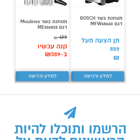
מטחנת
מטחנת בשר BOSCH
S430B
מטחנת בשר Moulinex
דגם MFW68660
בוש
דגם ME306832
499
₪
תן הצעה מעל
תן 
קנה עכשיו
859
576
ב-₪389
₪
₪
למידע ורכישה
למידע ורכישה
ל
הרשמו ותוכלו להיות