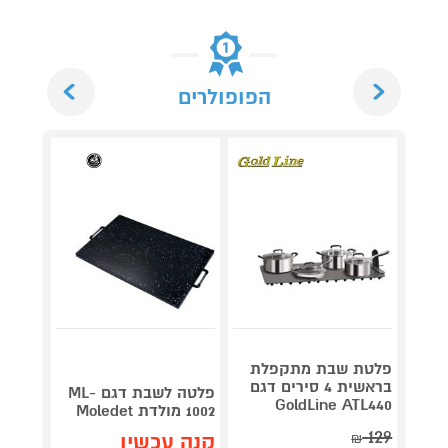
Next
Previous
הפופולרים
פלטת שבת מתקפלת
בראשית 4 סירים דגם
פלטה לשבת דגם ML-
GoldLine ATL440
1002 מולדת Moledet
1004 מולדת Moledet
129
קנה עכשיו
קנה 
₪