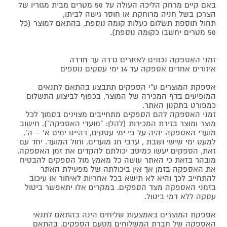
באם קיים מרחק הליכה העולה על 50 מטרים מבית מגוריו של
הצרכן בשל חניה מרוחקת או חוסר גישה לביתו,
תחול תוספת תשלום כעלות קומה נוספת, בהתאם למוצר (כל
50 מטרים יחשבו כקומה נוספת).
זמני האספקה נכונים לאזורים גדרה עד חדרה
איזורים אחרים אספקה עד 14 ימי עסקים נוספים
אספקת המוצרים ע"י הספקים תתבצע בהתאם לתנאים
המופיעים בדף המכירה של המוצר, בכפוף לביצוע התשלום
כמפורט בתקנון האתר.
זמני האספקה להם הספקים מתחייבים מצוינים בסמוך לכל
מוצר ומוצר בזירת המכירות (להלן: "מועדי האספקה"). חישוב
מועדי האספקה יהיה על פי ימי עסקים, דהיינו ימים א' – ה',
למעט ימי שישי ושבת , ערבי חג מועדים, וחול המועד. יחד עם
זאת, הספקים יעשו כמיטב יכולתם להקדים את זמן האספקה.
מובהר בזאת כי האתר עושה כל מאמץ מול הספקים להבטיח
את האספקה בזמן אך אין ביכולתה של מפעילת האתר
להתחייב לכך והיא לא תישא בכל אחריות לאיחור או עיכוב
בזמני האספקה מצד הספקים. במקרים אלו יתאפשר ביטול
עסקה ללא דמי ביטול.
אספקת המוצרים באמצעות שליחים הינה בהתאם לתנאי
האספקה של חברת המשלוחים מטעם הספקים, בהתאם