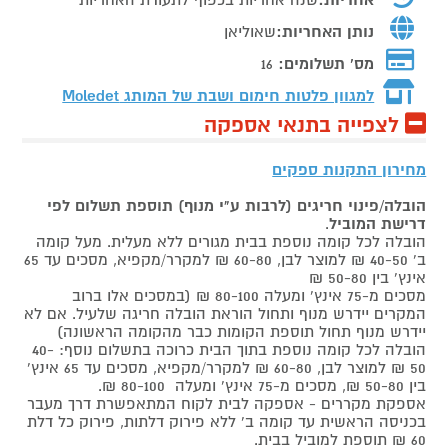
נותן האחריות:
שאוליאן
מס' תשלומים:
16
למגוון פלטות חימום ושבת של המותג
Moledet
לצפייה בתנאי אספקה
מחירון התקנות ספקים
הובלה/פינוי חריגים (לרבות ע"י מנוף) תוספת תשלום לפי
דרישת המוביל
.
הובלה לכל קומה נוספת בבית מגורים ללא מעלית. מעל קומה
ב' 40-50 ₪ למוצר לבן, 60-80 ₪ למקרר/מקפיא, מסכים עד 65
אינץ' בין 50-80 ₪
מסכים מ-75 אינץ' ומעלה 80-100 ₪ (במסכים אלו ברוב
המקרים יידרש מנוף ותחול הוראת הובלה חריגה שלעיל. אם לא
יידרש מנוף תחול תוספת הקומות כבר מהקומה הראשונה)
הובלה לכל קומה נוספת בתוך הבית כרוכה בתשלום נוסף: 40-
50 ₪ למוצר לבן, 60-80 ₪ למקרר/מקפיא, מסכים עד 65 אינץ'
בין 50-80 ₪, מסכים מ-75 אינץ' ומעלה 80-100 ₪.
אספקת מקררים - אספקה לבית לקוח המתאפשרת דרך מעבר
בכניסה הראשית עד קומה ב' ללא פירוק דלתות, פירוק כל דלת
60 ₪ תוספת למוביל בבית.