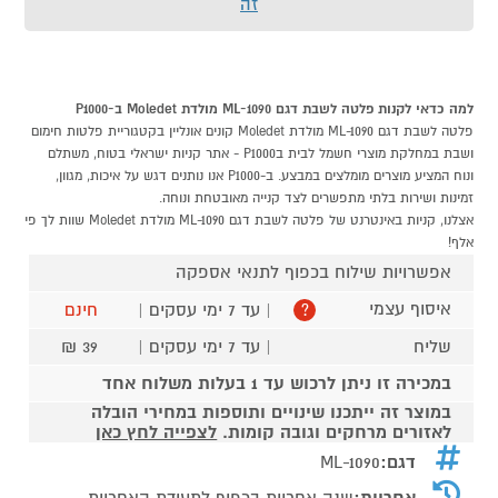
זה
למה כדאי לקנות פלטה לשבת דגם ML-1090 מולדת Moledet ב-P1000
פלטה לשבת דגם ML-1090 מולדת Moledet קונים אונליין בקטגוריית פלטות חימום
ושבת במחלקת מוצרי חשמל לבית בP1000 - אתר קניות ישראלי בטוח, משתלם
ונוח המציע מוצרים מומלצים במבצע. ב-P1000 אנו נותנים דגש על איכות, מגוון,
זמינות ושירות בלתי מתפשרים לצד קנייה מאובטחת ונוחה.
אצלנו, קניות באינטרנט של פלטה לשבת דגם ML-1090 מולדת Moledet שוות לך פי
אלף!
אפשרויות שילוח בכפוף לתנאי אספקה
איסוף עצמי
| עד 7 ימי עסקים |
חינם
?
שליח
| עד 7 ימי עסקים |
39 ₪
במכירה זו ניתן לרכוש עד 1 בעלות משלוח אחד
במוצר זה ייתכנו שינויים ותוספות במחירי הובלה
לאזורים מרחקים וגובה קומות.
לצפייה לחץ כאן
דגם:
ML-1090
אחריות:
שנה אחריות בכפוף לתעודת האחריות