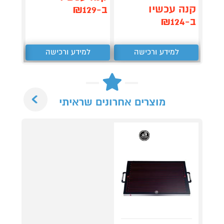
קנה עכשיו
ב-₪129
ב-₪149
ב-₪124
למידע ורכישה
למידע ורכישה
ל
Next
מוצרים אחרונים שראיתי