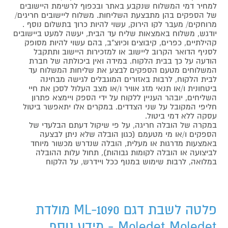
למחיר דמי המשלוח שנקבע באתר ובכפוף לרשימת היישובים
של הספקים בהן מתבצעת השליחות. משלוח ליישובים חריגים/
מרוחקים/ מעבר לקו הירוק, עשוי להיות כרוך בתשלום נוסף .
יודגש, משלוח באמצאות שליח עד הבית, יעשה למעט ביישובים
קהילתיים, כפרים, קיבוצים וכיוצ"ב, בהם עשוי להיות מסופק
לסניף הדואר הקרוב ליישוב או למזכירות היישוב ותתקבל
הודעה על כך בבית הלקוח. במידה ואין ביכולתה של חברת
המשלוחים מטעם הספקים לבצע את שליחות המשלוח עד
לבית הלקוח, לרבות באזורים המוגבלים לגישה מבחינה
ביטחונית ו/או תנאי מזג אוויר ו/או מצב העלול לסכן את חיי
השליחים, יובהר העניין ללקוח על ידי הספק ויימצא פתרון
חליפי המקובל על שני הצדדים. במקרים אלו יתאפשר ביטול
עסקה ללא דמי ביטול.
במקרה של הובלה חריגה, על פי שיקול דעתם הבלעדי של
הספקים ו/או מי מטעמם (כגון הובלה שלא ניתן לבצעה
באמצעות מדרגות או מעלית, הובלה שנדרש מכשור מיוחד
לביצועה או הובלה לקומות גבוהות), תחול עלות ההובלה
במלואה, לרבות שימוש במנוף ככל ויידרש, על הלקוח
פלטה לשבת דגם ML-1090 מולדת
Moledet Moledet - מידע נוסף