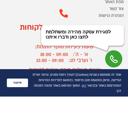
מפת האתר
צור קשר
הצהרת נגישות
מוקד הזמנות ושירות לקוחות
03-9545370
שעות פעילות מוקד הזמנות:
א' - ה':
09:00 - 18:00
ו' וערבי חג:
09:00 - 13:00
שעות פעילות מוקד שירות לקוחות:
אתר זה משתמש בעוגיות (Cookies) לצורך ניתוח נתונים, שיפור חוויית
א' - ד':
09:00 - 16:30
הגלישה, שיווק והתאמת תוכן פרסומי, בהתאם למדיניות הפרטיות
ה :
09:00 - 16:00
אישור
המפורסמת באתר ובקישור
כאן
. המשך השימוש באתר מהווה הסכמה
חול המועד
09:00 - 15:00
לכך.
?
יצירת קשר/ביטול הזמנה