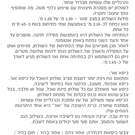
והרגליים שלו עשויות מברזל שחור.
לשולחן יש מסגרת חיצונית עם שיפוע כלפי מטה, מה שמוסיף
נופך עיצובי ויוקרה.
מידות השולחן במצב סגור – 1.20 מ’ על 1.20 מ’.
הוא נפתח לכ-2.10 מ’ באמצעות שתי פתיחות בנות כ-45 ס”מ
כל אחת.
הפתיחה של השולחן היא באמצעות מסילה חזקה. מושכים צד
אחד והצד השני נפתח באופן אוטומטי.
לאחר מכן מוציאים את שתי הפתיחות של השולחן, מניחים אותן
על המסילה והאורך של השולחן הופך להיות שלושה מטרים.
ניתן גם להשתמש רק בפתיחה אחת ואז השולחן מגיע לאורך
של כ-1.65 מ’.
כיסא אור:
ופתאום נוח ויפה יותר לשבת סביב שולחן האוכל על כיסא אור.
כיסא אופנתי, מעוצב, פרקטי ונוח במיוחד לישיבה.
כיסא אור משתלב עם כל שולחן פינת אוכל, עגול או מלבני, בכל
צבע שהוא והוא נכנס בקלות אל מתחת לשולחן.
הכיסא עשוי משילוב של עץ ומתכת והרגליים שלו עשויות
ממתכת שחורה. כרית הישיבה של “אור” היא אחד היתרונות
הנוחים שלו.
כרית עבה, יציבה ונעימה גם לישיבה ארוכה. בשילוב הגב
העוטף והתומך, אתם סוף סוף יכולים באמת לשבת.
צבעי כיסאות לבחירה: אפור כהה / אפור בהיר / חום בהיר /