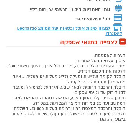
נותן האחריות:
היבואן הרשמי י.ר. הום דיזיין
מס' תשלומים:
24
למגוון פינות אוכל וכסאות של המותג
Leonardo
ליאונרדו
לצפייה בתנאי אספקה
הערות לאספקה:
איסוף עצמי מבטל אחריות.
מחיר ההובלה כולל הרכבה, מקרה של צורך במינוף חיצוני ישלם
הלקוח את הסכום הנדרש.
הובלה לקומה שלישית ומעלה (ללא מעלית או מעלית שאינה
מתאימה) תוספת 55 ₪ לקומה.
הובלה והרכבה דרומית לבאר שבע, מזרחית לכרמיאל ומעבר
לקו הירוק עד 21 ימי עסקים.
תיתכן סטייה קלה מגוון הצבע הנראה בתמונה בהתאם למסך
המחשב ועד 2% במידות המוצר המצוינות במכירה.
הובלה והרכבה למצפה רמון ודרומה בעלות 500 ₪: השלמת
תשלום (מעבר לסכום שמשולם בעסקה) ישירות לספק לאחר
ביצוע ההזמנה.