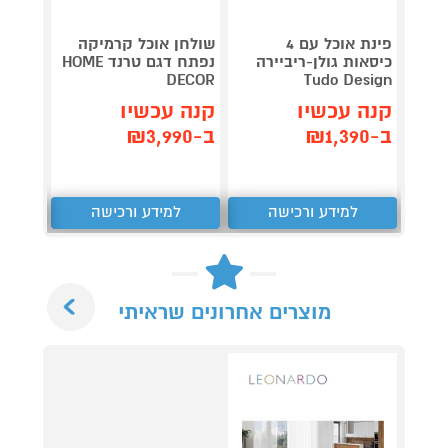
פינת אוכל עם 4
שולחן אוכל קרמיקה
שולחן 
כיסאות גולן-ריביירה
נפתח דגם טרנד HOME
DECOR
DECOR
Tudo Design
קנה עכשיו
קנה עכשיו
קנה 
ב-₪1,390
ב-₪3,990
ב-₪2,990
למידע ורכישה
למידע ורכישה
ל
Next
מוצרים אחרונים שראיתי