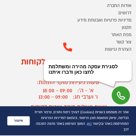
אודות החברה
דרושים
מדיניות פרטיות ואבטחת מידע
תקנון
מפת האתר
צור קשר
הצהרת נגישות
מוקד הזמנות ושירות לקוחות
03-9545370
שעות פעילות מוקד הזמנות:
א' - ה':
09:00 - 18:00
ו' וערבי חג:
09:00 - 13:00
שעות פעילות מוקד שירות לקוחות:
אתר זה משתמש בעוגיות (Cookies) לצורך ניתוח נתונים, שיפור חוויית
א' - ד':
09:00 - 16:30
הגלישה, שיווק והתאמת תוכן פרסומי, בהתאם למדיניות הפרטיות
ה :
09:00 - 16:00
אישור
המפורסמת באתר ובקישור
כאן
. המשך השימוש באתר מהווה הסכמה
חול המועד
09:00 - 15:00
לכך.