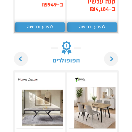
קנה עכשיו
,062
ב-₪949
ב-₪4,184
₪
למידע ורכישה
למידע ורכישה
ל
Next
Previous
הפופולרים