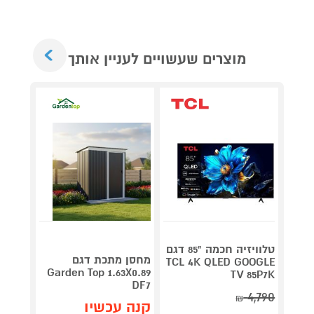
Next
מוצרים שעשויים לעניין אותך
טלוויזיה חכמה "85 דגם
V 140
מחסן מתכת דגם
TCL 4K QLED GOOGLE
תדירא
Garden Top 1.63X0.89
TV 85P7K
DF7
4,790
₪
תן 
קנה עכשיו