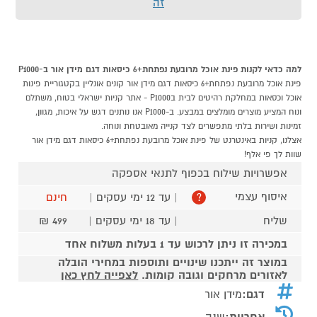
זה
למה כדאי לקנות פינת אוכל מרובעת נפתחת+6 כיסאות דגם מידן אור ב-P1000
פינת אוכל מרובעת נפתחת+6 כיסאות דגם מידן אור קונים אונליין בקטגוריית פינות
אוכל וכסאות במחלקת רהיטים לבית בP1000 - אתר קניות ישראלי בטוח, משתלם
ונוח המציע מוצרים מומלצים במבצע. ב-P1000 אנו נותנים דגש על איכות, מגוון,
זמינות ושירות בלתי מתפשרים לצד קנייה מאובטחת ונוחה.
אצלנו, קניות באינטרנט של פינת אוכל מרובעת נפתחת+6 כיסאות דגם מידן אור
שוות לך פי אלף!
אפשרויות שילוח בכפוף לתנאי אספקה
איסוף עצמי
| עד 12 ימי עסקים |
חינם
?
שליח
| עד 18 ימי עסקים |
499 ₪
במכירה זו ניתן לרכוש עד 1 בעלות משלוח אחד
במוצר זה ייתכנו שינויים ותוספות במחירי הובלה
לאזורים מרחקים וגובה קומות.
לצפייה לחץ כאן
דגם:
מידן אור
אחריות:
שנה