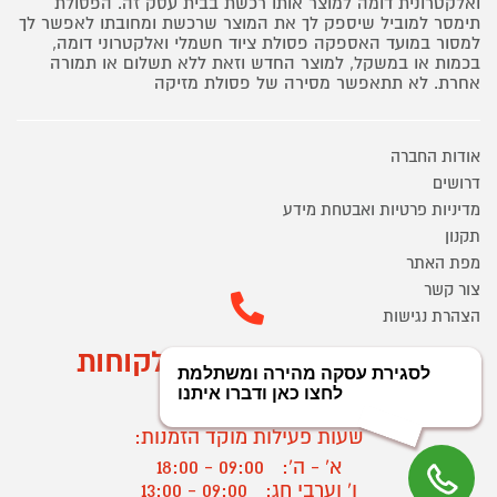
ואלקטרונית דומה למוצר אותו רכשת בבית עסק זה. הפסולת
תימסר למוביל שיספק לך את המוצר שרכשת ומחובתו לאפשר לך
למסור במועד האספקה פסולת ציוד חשמלי ואלקטרוני דומה,
בכמות או במשקל, למוצר החדש וזאת ללא תשלום או תמורה
אחרת. לא תתאפשר מסירה של פסולת מזיקה
אודות החברה
דרושים
מדיניות פרטיות ואבטחת מידע
תקנון
מפת האתר
צור קשר
הצהרת נגישות
מוקד הזמנות ושירות לקוחות
03-9545370
שעות פעילות מוקד הזמנות:
א' - ה':
09:00 - 18:00
ו' וערבי חג:
09:00 - 13:00