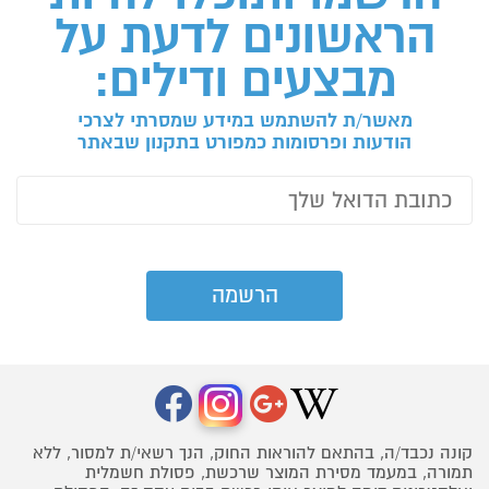
הראשונים לדעת על
מבצעים ודילים:
מאשר/ת להשתמש במידע שמסרתי לצרכי
הודעות ופרסומות כמפורט בתקנון שבאתר
קונה נכבד/ה, בהתאם להוראות החוק, הנך רשאי/ת למסור, ללא
תמורה, במעמד מסירת המוצר שרכשת, פסולת חשמלית