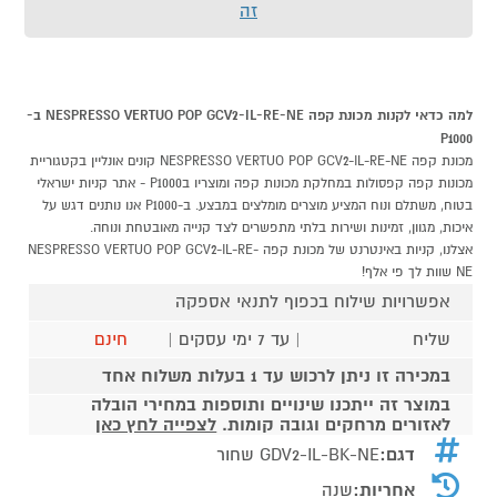
זה
למה כדאי לקנות מכונת קפה NESPRESSO VERTUO POP GCV2-IL-RE-NE ב-
P1000
מכונת קפה NESPRESSO VERTUO POP GCV2-IL-RE-NE קונים אונליין בקטגוריית
מכונות קפה קפסולות במחלקת מכונות קפה ומוצריו בP1000 - אתר קניות ישראלי
בטוח, משתלם ונוח המציע מוצרים מומלצים במבצע. ב-P1000 אנו נותנים דגש על
איכות, מגוון, זמינות ושירות בלתי מתפשרים לצד קנייה מאובטחת ונוחה.
אצלנו, קניות באינטרנט של מכונת קפה NESPRESSO VERTUO POP GCV2-IL-RE-
NE שוות לך פי אלף!
אפשרויות שילוח בכפוף לתנאי אספקה
שליח
| עד 7 ימי עסקים |
חינם
במכירה זו ניתן לרכוש עד 1 בעלות משלוח אחד
במוצר זה ייתכנו שינויים ותוספות במחירי הובלה
לאזורים מרחקים וגובה קומות.
לצפייה לחץ כאן
דגם:
GDV2-IL-BK-NE שחור
אחריות:
שנה