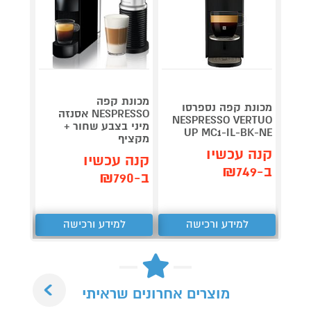
מכונת
מכונת קפה
RESSO
מכונת קפה נספרסו
NESPRESSO אסנזה
קריאט
NESPRESSO VERTUO
מיני בצבע שחור +
פלדת 
UP MC1-IL-BK-NE
מקציף
1,850
קנה עכשיו
קנה עכשיו
קנה 
ב-₪749
ב-₪790
ב-₪1,631
למידע ורכישה
למידע ורכישה
ל
Next
מוצרים אחרונים שראיתי