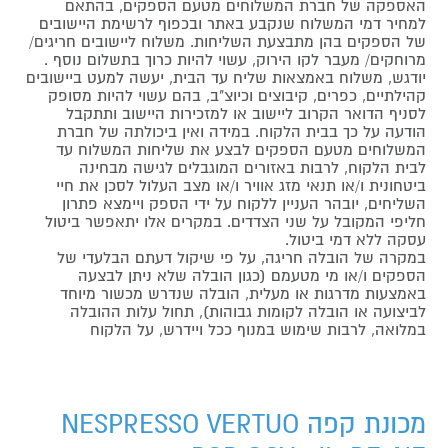
האספקה של חברת המשלוחים מטעם הספקים, בהתאם
למחיר דמי המשלוח שנקבע באתר ובכפוף לרשימת היישובים
של הספקים בהן מתבצעת השליחות. משלוח ליישובים חריגים/
מרוחקים/ מעבר לקו הירוק, עשוי להיות כרוך בתשלום נוסף .
יודגש, משלוח באמצאות שליח עד הבית, יעשה למעט ביישובים
קהילתיים, כפרים, קיבוצים וכיוצ"ב, בהם עשוי להיות מסופק
לסניף הדואר הקרוב ליישוב או למזכירות היישוב ותתקבל
הודעה על כך בבית הלקוח. במידה ואין ביכולתה של חברת
המשלוחים מטעם הספקים לבצע את שליחות המשלוח עד
לבית הלקוח, לרבות באזורים המוגבלים לגישה מבחינה
ביטחונית ו/או תנאי מזג אוויר ו/או מצב העלול לסכן את חיי
השליחים, יובהר העניין ללקוח על ידי הספק ויימצא פתרון
חליפי המקובל על שני הצדדים. במקרים אלו יתאפשר ביטול
עסקה ללא דמי ביטול.
במקרה של הובלה חריגה, על פי שיקול דעתם הבלעדי של
הספקים ו/או מי מטעמם (כגון הובלה שלא ניתן לבצעה
באמצעות מדרגות או מעלית, הובלה שנדרש מכשור מיוחד
לביצועה או הובלה לקומות גבוהות), תחול עלות ההובלה
במלואה, לרבות שימוש במנוף ככל ויידרש, על הלקוח
מכונת קפה NESPRESSO VERTUO