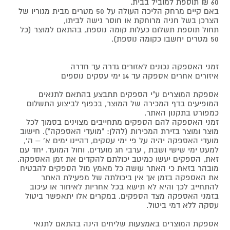
60 ₪ תוספת למוביל בבית.
באם קיים מרחק הליכה העולה על 50 מטרים מבית מגוריו של
הצרכן בשל חניה מרוחקת או חוסר גישה לביתו,
תחול תוספת תשלום כעלות קומה נוספת, בהתאם למוצר (כל
50 מטרים יחשבו כקומה נוספת).
זמני האספקה נכונים לאזורים גדרה עד חדרה
איזורים אחרים אספקה עד 14 ימי עסקים נוספים
אספקת המוצרים ע"י הספקים תתבצע בהתאם לתנאים
המופיעים בדף המכירה של המוצר, בכפוף לביצוע התשלום
כמפורט בתקנון האתר.
זמני האספקה להם הספקים מתחייבים מצוינים בסמוך לכל
מוצר ומוצר בזירת המכירות (להלן: "מועדי האספקה"). חישוב
מועדי האספקה יהיה על פי ימי עסקים, דהיינו ימים א' – ה',
למעט ימי שישי ושבת , ערבי חג מועדים, וחול המועד. יחד עם
זאת, הספקים יעשו כמיטב יכולתם להקדים את זמן האספקה.
מובהר בזאת כי האתר עושה כל מאמץ מול הספקים להבטיח
את האספקה בזמן אך אין ביכולתה של מפעילת האתר
להתחייב לכך והיא לא תישא בכל אחריות לאיחור או עיכוב
בזמני האספקה מצד הספקים. במקרים אלו יתאפשר ביטול
עסקה ללא דמי ביטול.
אספקת המוצרים באמצעות שליחים הינה בהתאם לתנאי