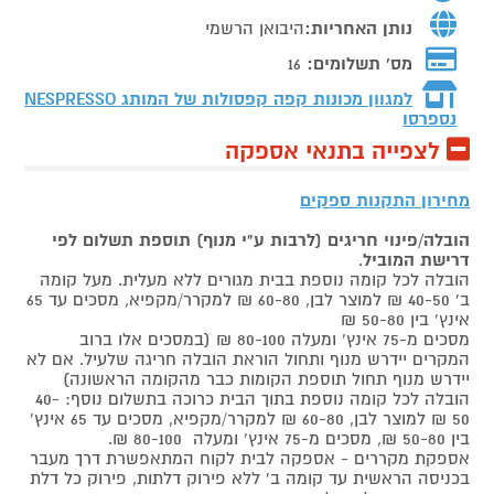
נותן האחריות:
היבואן הרשמי
מס' תשלומים:
16
למגוון מכונות קפה קפסולות של המותג
NESPRESSO
נספרסו
לצפייה בתנאי אספקה
מחירון התקנות ספקים
הובלה/פינוי חריגים (לרבות ע"י מנוף) תוספת תשלום לפי
דרישת המוביל
.
הובלה לכל קומה נוספת בבית מגורים ללא מעלית. מעל קומה
ב' 40-50 ₪ למוצר לבן, 60-80 ₪ למקרר/מקפיא, מסכים עד 65
אינץ' בין 50-80 ₪
מסכים מ-75 אינץ' ומעלה 80-100 ₪ (במסכים אלו ברוב
המקרים יידרש מנוף ותחול הוראת הובלה חריגה שלעיל. אם לא
יידרש מנוף תחול תוספת הקומות כבר מהקומה הראשונה)
הובלה לכל קומה נוספת בתוך הבית כרוכה בתשלום נוסף: 40-
50 ₪ למוצר לבן, 60-80 ₪ למקרר/מקפיא, מסכים עד 65 אינץ'
בין 50-80 ₪, מסכים מ-75 אינץ' ומעלה 80-100 ₪.
אספקת מקררים - אספקה לבית לקוח המתאפשרת דרך מעבר
בכניסה הראשית עד קומה ב' ללא פירוק דלתות, פירוק כל דלת