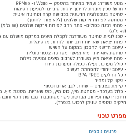
• מנוע משודרג ועמיד במיוחד בהספק – W200 ו- RPM50
• חדש! סכין מובנית לחיתוך ירקות סיביים ולמניעת חסימות
• סחיטה בטכנולוגיה חדשנית בכבישה קרה וסחיטה איטית
• מסחטה לפירות וירקות שלמים (ללא צורך לחתוך)
• פתחי הזנה כפולים- פתח רחב לפירות וירקות שלמים (88 מ"מ) ופתח לירקות צרים ועלים
(43 מ"מ)
• טכנולוגיית סחיטה משודרגת לקבלת מיצים במרקם מושלם עם פח
• פתח יציאת שאריות רחב יותר לנוחות מקסימלית
• עיצוב חדשני לחסכון במקום על השיש
• סוחטת 40% יותר מיץ מאשר מסחטה צנטריפוגלית
• פתח יציאת מיץ משודרג לערבוב מיצים ומניעת נזילות
• כולל מערכת נעילה כפולה ומערכת קירור
• עיצוב ייחודי להפחתת רעשים
• כל החלקים BPA FREE
• ניקוי קל ומהיר
• קיימת בצבעים – שחור, לבן, אדום וכסוף
• כלול בערכה- מסחטת מיץ, כוס מיץ, כוס שאריות, מסננת מיץ, מ
דוחפן ירקות ופירות, מברשת ניקוי מסתובבת, מברשת ניקוי וחובר
חלקים נוספים שניתן לרכוש בנפרד).
מפרט טכני
פרטים נוספים