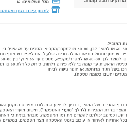
 מרחקים וגובה קומות.
מס' תשלומים:
16
למגוון עיבוד מזון ומסחט
שת המוביל
.
 קומה ב' ללא פירוק דלתות, פירוק כל דלת 60 ₪ תוספת למוביל בבית.
דף המכירה של המוצר, בכפוף לביצוע התשלום כמפורט בתקנון האת
צר בזירת המכירות (להלן: "מועדי האספקה"). חישוב מועדי האספקה יה
קים יעשו כמיטב יכולתם להקדים את זמן האספקה. מובהר בזאת כי ה
כל אחריות לאיחור או עיכוב בזמני האספקה מצד הספקים. במקרים א