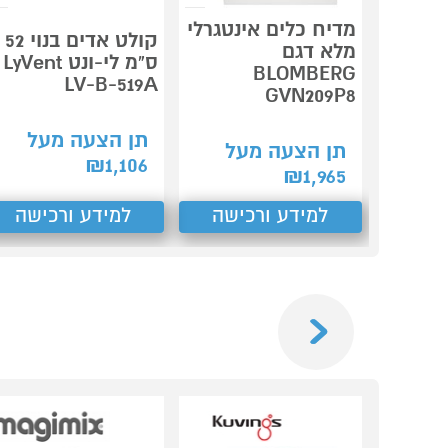
מדיח כלים אינטגרלי
קולט אדים בנוי 52
מלא דגם
ס"מ לי-ונט LyVent
BLOMBERG
LV-B-519A
GVN209P8
תן הצעה מעל
תן הצעה מעל
₪
1,106
₪
1,965
למידע ורכישה
למידע ורכישה
Previous