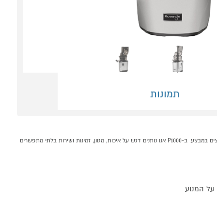
תמונות
מסחטת מיצים KUVINGS REVO830 כסוף קונים אונליין בקטגוריית מסחטות מיץ במחלקת מוצרי חשמל לבית בP1000 - אתר קניות ישראלי בטוח, משתלם ונוח המציע מוצרים מומלצים במבצע. ב-P1000 אנו נותנים דגש על איכות, מגוון, זמינות ושירות בלתי מתפשרים