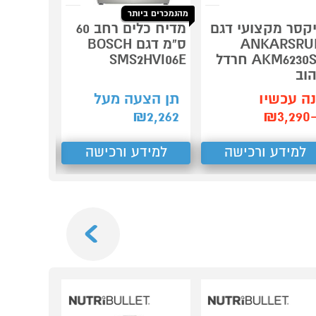
מהנמכרים ביותר
קסר מקצועי דגם
מדיח כלים רחב 60
קולט אדי
ANKARSR
ס"מ דגם BOSCH
0
AKM6230SB חרדל
SMS2HVI06E
G-513 לבן
וב
ה עכשיו
תן הצעה מעל
תן הצע
₪3,
2,262
₪
1,593
₪
למידע ורכישה
למידע ורכישה
למידע
Next