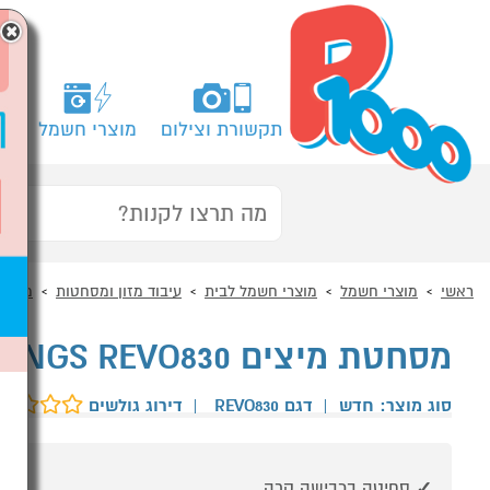
×
תקשורת וצילום
מוצרי חשמל
מח
ראשי
מוצרי חשמל
מוצרי חשמל לבית
עיבוד מזון ומסחטות
מסחטו
מסחטת מיצים KUVINGS REVO830 כסוף
סוג מוצר: חדש
|
דגם REVO830
|
דירוג גולשים
סחיטה בכבישה קרה