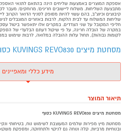
אספקת המוצרים באמצעות שליחים הינה בהתאם לתנאי האספקה
מתבצעת השליחות. משלוח ליישובים חריגים/ מרוחקים/ מעבר לקו 
קיבוצים וכיוצ"ב, בהם עשוי להיות מסופק לסניף הדואר הקרוב 
שליחות המשלוח עד לבית הלקוח, לרבות באזורים המוגבלים לגישה מ
חליפי המקובל על שני הצדדים. במקרים אלו יתאפשר ביטול עסקה
במקרה של הובלה חריגה, על פי שיקול דעתם הבלעדי של הספקים 
לקומות גבוהות), תחול עלות ההובלה במלואה, לרבות שימוש במנו
מסחטת מיצים KUVINGS REVO830 כסוף KUVINGS - מידע נוסף
מידע כללי ומאפיינים
תיאור המוצר
מסחטת מיצים KUVINGS REVO830 כסוף
מסחטת מיץ מפירות שלמים המעוצבת לשימוש נוח, בטיחותי ונקי.
ובנוחיות מרביות. קלה ונוחה גם לניקוי ולתחזוקה, ומספקת משקאו