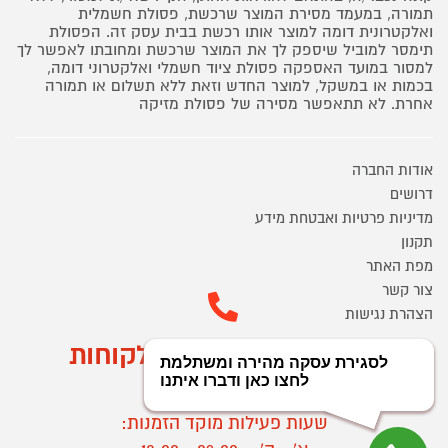
תמורה, במעמד מסירת המוצר שרכשת, פסולת חשמלית
ואלקטרונית דומה למוצר אותו רכשת בבית עסק זה. הפסולת
תימסר למוביל שיספק לך את המוצר שרכשת ומחובתו לאפשר לך
למסור במועד האספקה פסולת ציוד חשמלי ואלקטרוני דומה,
בכמות או במשקל, למוצר החדש וזאת ללא תשלום או תמורה
אחרת. לא תתאפשר מסירה של פסולת מזיקה
אודות החברה
דרושים
מדיניות פרטיות ואבטחת מידע
תקנון
מפת האתר
צור קשר
הצהרת נגישות
מוקד הזמנות ושירות לקוחות
03-9545370
שעות פעילות מוקד הזמנות: