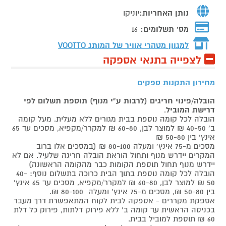
נותן האחריות:
יוניקו
מס' תשלומים:
16
למגוון מטהרי אוויר של המותג
VOOTTO
לצפייה בתנאי אספקה
מחירון התקנות ספקים
הובלה/פינוי חריגים (לרבות ע"י מנוף) תוספת תשלום לפי
דרישת המוביל
.
הובלה לכל קומה נוספת בבית מגורים ללא מעלית. מעל קומה
ב' 40-50 ₪ למוצר לבן, 60-80 ₪ למקרר/מקפיא, מסכים עד 65
אינץ' בין 50-80 ₪
מסכים מ-75 אינץ' ומעלה 80-100 ₪ (במסכים אלו ברוב
המקרים יידרש מנוף ותחול הוראת הובלה חריגה שלעיל. אם לא
יידרש מנוף תחול תוספת הקומות כבר מהקומה הראשונה)
הובלה לכל קומה נוספת בתוך הבית כרוכה בתשלום נוסף: 40-
50 ₪ למוצר לבן, 60-80 ₪ למקרר/מקפיא, מסכים עד 65 אינץ'
בין 50-80 ₪, מסכים מ-75 אינץ' ומעלה 80-100 ₪.
אספקת מקררים - אספקה לבית לקוח המתאפשרת דרך מעבר
בכניסה הראשית עד קומה ב' ללא פירוק דלתות, פירוק כל דלת
60 ₪ תוספת למוביל בבית.