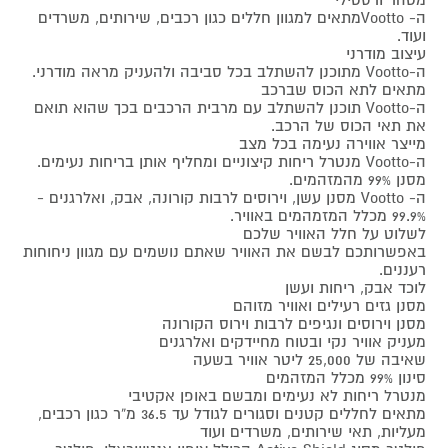
ה- Voottoמתאים למגוון חללים כגון רכבים, שירותים, משרדים
ועוד.
עיצוב מודרני
ה-Vootto מתוכנן להשתלב בכל סביבה ולהעניק מראה מודרני.
מתאים לתא הכוס שברכב
ה-Vootto תוכנן להשתלב עם מרבית הרכבים בכך שהוא תואם
את תאי הכוס של הרכב.
מייצר אווירה נעימה בכל מצב
ה-Vootto מנטרל ריחות קיצוניים ומחליף אותן בריחות נעימים.
מסנן 99% מהמזהמים.
ה- Vootto מסנן עשן, וירוסים לרבות קורונה, אבק, ואלרגנים -
99.9% מכלל המזמהמים באוויר.
לשלוט על חלל האוויר שלכם
באפשרותכם לבשם את האוויר שאתם נושמים עם מגוון ניחוחות
רעננים.
לוכד אבק, ריחות ועשן
מסנן גזים רעילים ואוויר מזוהם
מסנן וירוסים ונגיפים לרבות וירוס הקורונה
מעניק אוויר נקי ובטוח מחיידקים ואלרגנים
שאיבה של 25,000 ליטר אוויר בשעה
סינון 99% מכלל המזהמים
מנטרל ריחות לא נעימים ומבשם באופן אקטיבי
מתאים לחללים קטנים וסגורים לגודל עד 36.5 מ“ר כגון רכבים,
מעליות, תאי שירותים, משרדים ועוד