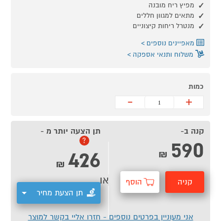
מפיץ ריח מובנה
מתאים למגוון חללים
מנטרל ריחות קיצוניים
מאפיינים נוספים
משלוח ותנאי אספקה
כמות
-
+
קנה ב-
תן הצעה יותר מ -
590
?
426
₪
₪
או
קניה
הוסף
תן הצעת מחיר
מהירה
לסל
אני מעוניין בפרטים נוספים - חזרו אליי בקשר למוצר