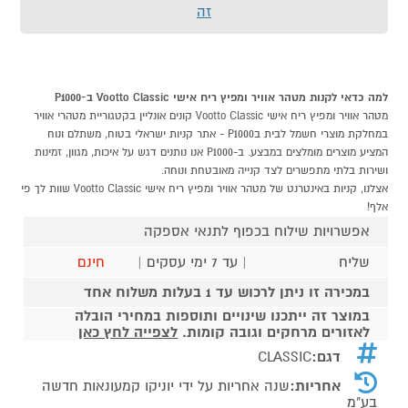
זה
למה כדאי לקנות מטהר אוויר ומפיץ ריח אישי Vootto Classic ב-P1000
מטהר אוויר ומפיץ ריח אישי Vootto Classic קונים אונליין בקטגוריית מטהרי אוויר
במחלקת מוצרי חשמל לבית בP1000 - אתר קניות ישראלי בטוח, משתלם ונוח
המציע מוצרים מומלצים במבצע. ב-P1000 אנו נותנים דגש על איכות, מגוון, זמינות
ושירות בלתי מתפשרים לצד קנייה מאובטחת ונוחה.
אצלנו, קניות באינטרנט של מטהר אוויר ומפיץ ריח אישי Vootto Classic שוות לך פי
אלף!
אפשרויות שילוח בכפוף לתנאי אספקה
שליח
| עד 7 ימי עסקים |
חינם
במכירה זו ניתן לרכוש עד 1 בעלות משלוח אחד
במוצר זה ייתכנו שינויים ותוספות במחירי הובלה
לאזורים מרחקים וגובה קומות.
לצפייה לחץ כאן
דגם:
CLASSIC
אחריות:
שנה אחריות על ידי יוניקו קמעונאות חדשה
בע"מ