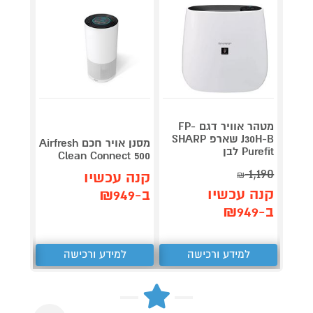
מטהר אוויר דגם FP-
J30H-B שארפ SHARP
מסנן אויר חכם Airfresh
מטהר א
Purefit לבן
 HEPA
Clean Connect 500
1,190
קנה עכשיו
קנה 
₪
קנה עכשיו
ב-₪949
ב-₪399
ב-₪949
למידע ורכישה
למידע ורכישה
ל
Next