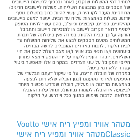
למחיר דמי המשלוח שנקבע באתר ובכפוף לרשימת היישובים
של הספקים בהן מתבצעת השליחות. משלוח ליישובים חריגים/
מרוחקים/ מעבר לקו הירוק, עשוי להיות כרוך בתשלום נוסף .
יודגש, משלוח באמצאות שליח עד הבית, יעשה למעט ביישובים
קהילתיים, כפרים, קיבוצים וכיוצ"ב, בהם עשוי להיות מסופק
לסניף הדואר הקרוב ליישוב או למזכירות היישוב ותתקבל
הודעה על כך בבית הלקוח. במידה ואין ביכולתה של חברת
המשלוחים מטעם הספקים לבצע את שליחות המשלוח עד
לבית הלקוח, לרבות באזורים המוגבלים לגישה מבחינה
ביטחונית ו/או תנאי מזג אוויר ו/או מצב העלול לסכן את חיי
השליחים, יובהר העניין ללקוח על ידי הספק ויימצא פתרון
חליפי המקובל על שני הצדדים. במקרים אלו יתאפשר ביטול
עסקה ללא דמי ביטול.
במקרה של הובלה חריגה, על פי שיקול דעתם הבלעדי של
הספקים ו/או מי מטעמם (כגון הובלה שלא ניתן לבצעה
באמצעות מדרגות או מעלית, הובלה שנדרש מכשור מיוחד
לביצועה או הובלה לקומות גבוהות), תחול עלות ההובלה
במלואה, לרבות שימוש במנוף ככל ויידרש, על הלקוח
מטהר אוויר ומפיץ ריח אישי Vootto
Classicמטהר אוויר ומפיץ ריח אישי