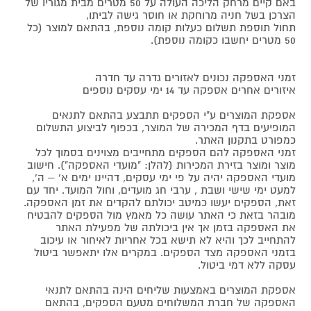
באם קיים מרחק הליכה העולה על 50 מטרים מבית מגוריו של
הצרכן בשל חניה מרוחקת או חוסר גישה לביתו,
תחול תוספת תשלום כעלות קומה נוספת, בהתאם למוצר (כל
50 מטרים יחשבו כקומה נוספת).
זמני האספקה נכונים לאזורים גדרה עד חדרה
איזורים אחרים אספקה עד 14 ימי עסקים נוספים
אספקת המוצרים ע"י הספקים תתבצע בהתאם לתנאים
המופיעים בדף המכירה של המוצר, בכפוף לביצוע התשלום
כמפורט בתקנון האתר.
זמני האספקה להם הספקים מתחייבים מצוינים בסמוך לכל
מוצר ומוצר בזירת המכירות (להלן: "מועדי האספקה"). חישוב
מועדי האספקה יהיה על פי ימי עסקים, דהיינו ימים א' – ה',
למעט ימי שישי ושבת , ערבי חג מועדים, וחול המועד. יחד עם
זאת, הספקים יעשו כמיטב יכולתם להקדים את זמן האספקה.
מובהר בזאת כי האתר עושה כל מאמץ מול הספקים להבטיח
את האספקה בזמן אך אין ביכולתה של מפעילת האתר
להתחייב לכך והיא לא תישא בכל אחריות לאיחור או עיכוב
בזמני האספקה מצד הספקים. במקרים אלו יתאפשר ביטול
עסקה ללא דמי ביטול.
אספקת המוצרים באמצעות שליחים הינה בהתאם לתנאי
האספקה של חברת המשלוחים מטעם הספקים, בהתאם