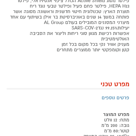
פילטר מסוג Active Shield הכולל ציפוי אנטיויראלי, פילטר
HEPA H13, פילטר פחם פעיל ופילטר טבעי נוגד ריח
תוצרת הארץ: טכנולוגית חיטוי חדשנית וראשונה מסוגה אשר
פותחה במשך 14 שנים באוניברסיטת בר אילן בשיתוף עם אחד
מיצרני המסננים המובילים בעולם AL Group
יעילות99.15% נגדSARS-COV-2
אפשרות רכישת מגוון סוגי ריחות וליצור את הסביבה
האולטימטיבית
מעניק אוויר נקי בכל מקום בכל זמן
קטן וקומפקטי יותר ממוצרים מתחרים
מפרט טכני
פרטים נוספים
מפרט המוצר
מתח: 12 וולט
גובה: 200 מ“מ
קוטר:80 מ“מ