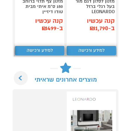
מזנון לסלון דגם מור
מזנון צף תלוי ברוחב
מזנון 
בעל רגלי ברזל
180 ס"מ איתי מבית
שחור 
LEONARDO
טודו דיזיין
עוצמת
קנה עכשיו
קנה עכשיו
קנה 
ב-₪1,790
ב-₪499
ב-₪1,790
למידע ורכישה
למידע ורכישה
ל
Next
מוצרים אחרונים שראיתי