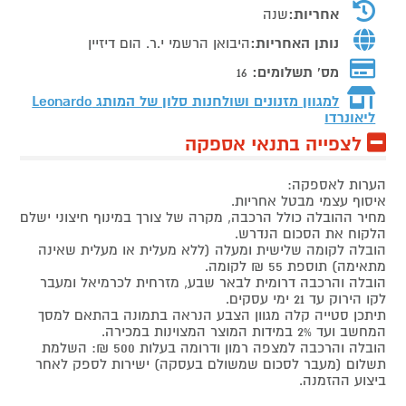
אחריות:
שנה
נותן האחריות:
היבואן הרשמי י.ר. הום דיזיין
מס' תשלומים:
16
למגוון מזנונים ושולחנות סלון של המותג
Leonardo
ליאונרדו
לצפייה בתנאי אספקה
הערות לאספקה:
איסוף עצמי מבטל אחריות.
מחיר ההובלה כולל הרכבה, מקרה של צורך במינוף חיצוני ישלם
הלקוח את הסכום הנדרש.
הובלה לקומה שלישית ומעלה (ללא מעלית או מעלית שאינה
מתאימה) תוספת 55 ₪ לקומה.
הובלה והרכבה דרומית לבאר שבע, מזרחית לכרמיאל ומעבר
לקו הירוק עד 21 ימי עסקים.
תיתכן סטייה קלה מגוון הצבע הנראה בתמונה בהתאם למסך
המחשב ועד 2% במידות המוצר המצוינות במכירה.
הובלה והרכבה למצפה רמון ודרומה בעלות 500 ₪: השלמת
תשלום (מעבר לסכום שמשולם בעסקה) ישירות לספק לאחר
ביצוע ההזמנה.