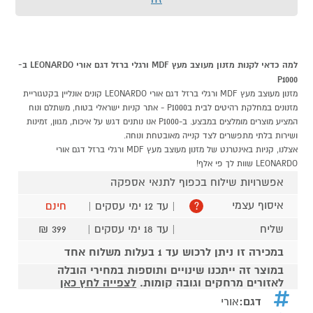
למה כדאי לקנות מזנון מעוצב מעץ MDF ורגלי ברזל דגם אורי LEONARDO ב-
P1000
מזנון מעוצב מעץ MDF ורגלי ברזל דגם אורי LEONARDO קונים אונליין בקטגוריית
מזנונים במחלקת רהיטים לבית בP1000 - אתר קניות ישראלי בטוח, משתלם ונוח
המציע מוצרים מומלצים במבצע. ב-P1000 אנו נותנים דגש על איכות, מגוון, זמינות
ושירות בלתי מתפשרים לצד קנייה מאובטחת ונוחה.
אצלנו, קניות באינטרנט של מזנון מעוצב מעץ MDF ורגלי ברזל דגם אורי
LEONARDO שוות לך פי אלף!
אפשרויות שילוח בכפוף לתנאי אספקה
איסוף עצמי
| עד 12 ימי עסקים |
חינם
?
שליח
| עד 18 ימי עסקים |
399 ₪
במכירה זו ניתן לרכוש עד 1 בעלות משלוח אחד
במוצר זה ייתכנו שינויים ותוספות במחירי הובלה
לאזורים מרחקים וגובה קומות.
לצפייה לחץ כאן
דגם:
אורי