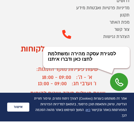
דרושים
מדיניות פרטיות ואבטחת מידע
תקנון
מפת האתר
צור קשר
הצהרת נגישות
מוקד הזמנות ושירות לקוחות
03-9545370
שעות פעילות מוקד הזמנות:
א' - ה':
09:00 - 18:00
ו' וערבי חג:
09:00 - 13:00
שעות פעילות מוקד שירות לקוחות:
אתר זה משתמש בעוגיות (Cookies) לצורך ניתוח נתונים, שיפור חוויית
א' - ד':
09:00 - 16:30
הגלישה, שיווק והתאמת תוכן פרסומי, בהתאם למדיניות הפרטיות
ה :
09:00 - 16:00
אישור
המפורסמת באתר ובקישור
כאן
. המשך השימוש באתר מהווה הסכמה
חול המועד
09:00 - 15:00
לכך.
?
יצירת קשר/ביטול הזמנה