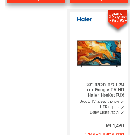
הרחבת
אחריות ל 3
שנים* מסכי
HAIER*
טלוויזיה חכמה "50
Google TV HD דגם
Haier H50K85FUX
מערכת הפעלה Google TV
תומך HDR10
תומך Dolby Digital
₪
1,490
קנה עכשיו ב- 1,249