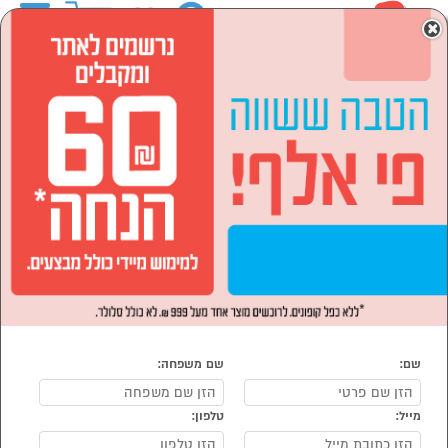
0
×
ראשי
הרחבת אחריות ל 3 שנים* מסכי HAIER*
הסתר רשימת קטגוריות
מוצרי חשמל (11)
הרחבת אחריות לשנתיים HAIER *בכפוף לתקנון
נמצאו 11 מוצרים
מיון:
מהיקר לזול
הרחבת
הרחבת
אחריות ל 3
אחריות ל 3
שנים* מסכי
שנים* מסכי
HAIER*
HAIER*
שם:
שם משפחה:
מייל:
טלפון: