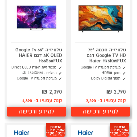
טלוויזיה חכמה "75
טלוויזיה "65 Google Tv
Google TV HD דגם
4K QLED דגם HAIER
H65S80FUX
Haier H75K85FUX
מערכת הפעלה Google TV
טכנולוגיית הארה Direct QLED
תומך HDR10
רזולוציה 4K-3840X2160
תומך Dolby Digital
מערכת הפעלה Google TV
₪
2,390
₪
2,790
קנה עכשיו ב- 2,390
קנה עכשיו ב- 1,890
למידע ורכישה
למידע ורכישה
הרחבת
הרחבת
אחריות ל 3
אחריות ל 3
שנים* מסכי
שנים* מסכי
HAIER*
HAIER*