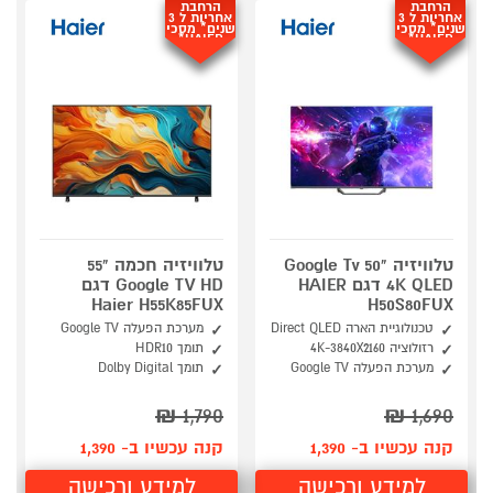
הרחבת
הרחבת
אחריות ל 3
אחריות ל 3
שנים* מסכי
שנים* מסכי
HAIER*
HAIER*
טלוויזיה "50 Google Tv
טלוויזיה חכמה "55
4K QLED דגם HAIER
Google TV HD דגם
Haier H55K85FUX
H50S80FUX
טכנולוגיית הארה Direct QLED
מערכת הפעלה Google TV
רזולוציה 4K-3840X2160
תומך HDR10
מערכת הפעלה Google TV
תומך Dolby Digital
₪
1,790
₪
1,690
קנה עכשיו ב- 1,390
קנה עכשיו ב- 1,390
למידע ורכישה
למידע ורכישה