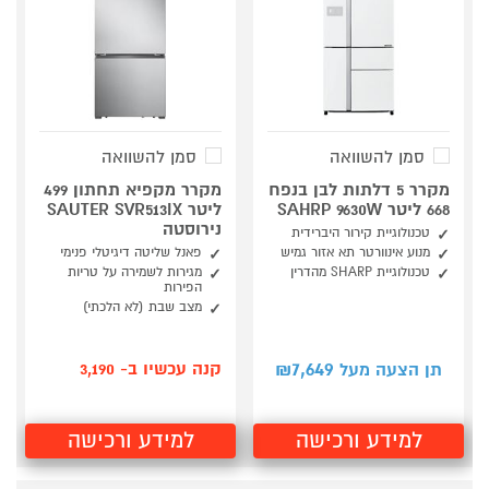
סמן להשוואה
סמן להשוואה
מקרר 5 דלתות לבן בנפח
מקרר מקפיא תחתון 499
668 ליטר SAHRP 9630W
ליטר SAUTER SVR513IX
נירוסטה
טכנולוגיית קירור היברידית
מנוע אינוורטר תא אזור גמיש
פאנל שליטה דיגיטלי פנימי
טכנולוגיית SHARP מהדרין
מגירות לשמירה על טריות
הפירות
מצב שבת (לא הלכתי)
7,649
קנה עכשיו ב- 3,190
תן הצעה מעל ₪
למידע ורכישה
למידע ורכישה