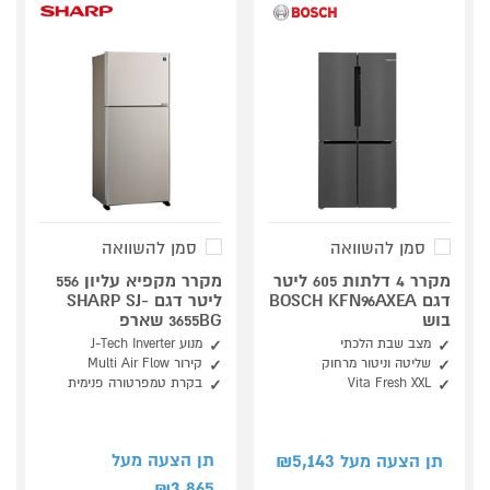
סמן להשוואה
סמן להשוואה
מקרר 4 דלתות 605 ליטר
מקרר מקפיא עליון 556
דגם BOSCH KFN96AXEA
ליטר דגם SHARP SJ-
בוש
3655BG שארפ
מצב שבת הלכתי
מנוע J-Tech Inverter
שליטה וניטור מרחוק
קירור Multi Air Flow
Vita Fresh XXL
בקרת טמפרטורה פנימית
5,143
תן הצעה מעל
תן הצעה מעל ₪
3,865
₪