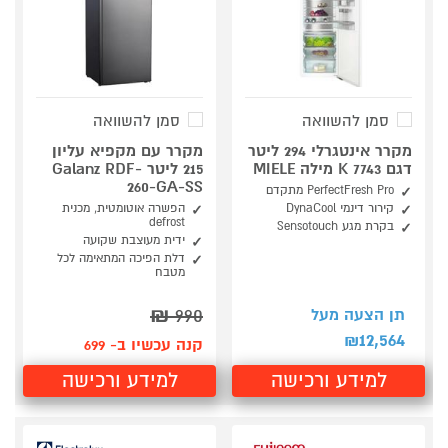
סמן להשוואה
סמן להשוואה
מקרר אינטגרלי 294 ליטר
מקרר עם מקפיא עליון
דגם K 7743 מילה MIELE
215 ליטר Galanz RDF-
260-GA-SS
PerfectFresh Pro מתקדם
קירור דינמי DynaCool
הפשרה אוטומטית, מכנית
defrost
בקרת מגע Sensotouch
ידית מעוצבת שקועה
דלת הפיכה המתאימה לכל
מטבח
₪
990
תן הצעה מעל
12,564
₪
קנה עכשיו ב- 699
למידע ורכישה
למידע ורכישה