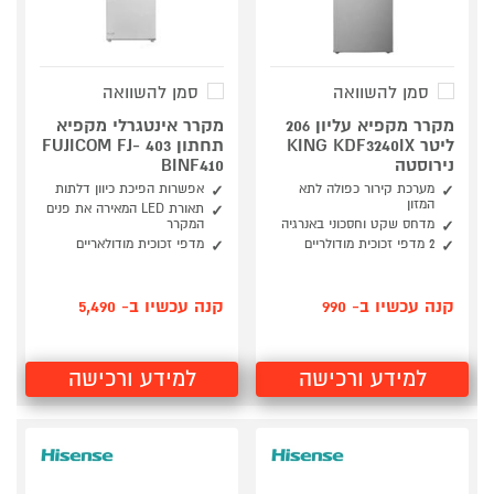
סמן להשוואה
סמן להשוואה
מקרר מקפיא עליון 206
מקרר אינטגרלי מקפיא
ליטר KING KDF3240IX
תחתון 403 FUJICOM FJ-
נירוסטה
BINF410
מערכת קירור כפולה לתא
אפשרות הפיכת כיוון דלתות
המזון
תאורת LED המאירה את פנים
מדחס שקט וחסכוני באנרגיה
המקרר
2 מדפי זכוכית מודולריים
מדפי זכוכית מודולאריים
קנה עכשיו ב- 990
קנה עכשיו ב- 5,490
למידע ורכישה
למידע ורכישה