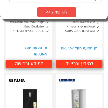
סמן להשוואה
סמן להשוואה
מקרר 4 דלתות מקפיא
מקרר מקפיא עליון 550
תחתון 572 ליטר SHARP
ליטר דגם SHARP SJ-
SJ-8960BK
3770BE בז'
מנוע J-Tech Inverter
בקרת טמפרטורה אלקטרונית
טכנולוגית קירור היברידי
Nano Deodorizer
מגש מתכת EXTRA COOL
טכנולוגית הקירור ההיברידי
6,569
תן הצעה מעל
תן הצעה מעל ₪
3,865
₪
למידע ורכישה
למידע ורכישה