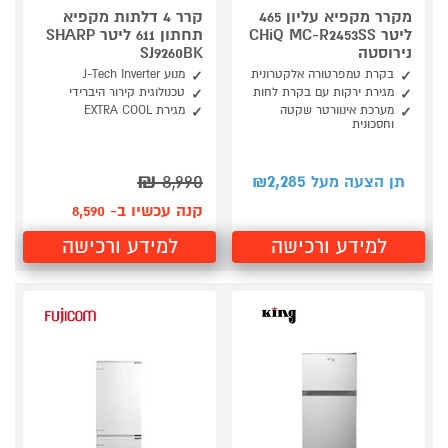
מקרר מקפיא עליון 465
קרר 4 דלתות מקפיא
ליטר CHiQ MC-R2453SS
תחתון 611 ליטר SHARP
נירוסטה
SJ9260BK
בקרת טמפרטורה אלקטרונית
מנוע J-Tech Inverter
מגירת ירקות עם בקרת לחות
טכנולוגית קירור היברידי
מערכת אינוורטר שקטה
מגירת EXTRA COOL
וחסכונית
₪
8,990
2,285
תן הצעה מעל ₪
קנה עכשיו ב- 8,590
למידע ורכישה
למידע ורכישה