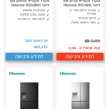
מקרר מקפיא עליון 559
מקרר מקפיא תחתון 501
ליטר Hisense RD75BK
ליטר Hisense RD63BKI
מערכת זרימת אוויר רב
טכנולוגיית inverter
מוקדית
תכונת SUPER COOL
מדחס אינוורטר
זרימת אוויר רב מוקדית
גימור נירוסטה שחורה
₪
3,490
תן הצעה מעל
3,333
₪
קנה עכשיו ב- 3,301
למידע ורכישה
למידע ורכישה