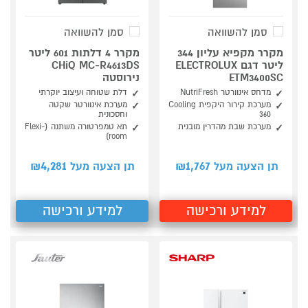
סמן להשוואה
סמן להשוואה
מקרר מקפיא עליון 344
מקרר 4 דלתות 601 ליטר
ליטר דגם ELECTROLUX
CHiQ MC-R4613DS
ETM3400SC
נירוסטה
מדחס אינוורטר NutriFresh
דלת שטוחה ועיצוב יוקרתי
מערכת קירור היקפית Cooling
מערכת אינוורטר שקטה
360
וחסכונית
מערכת שבת מהדרין מובנית
תא טמפרטורה משתנה (Flexi-
room)
4,281
1,767
תן הצעה מעל ₪
תן הצעה מעל ₪
למידע ורכישה
למידע ורכישה