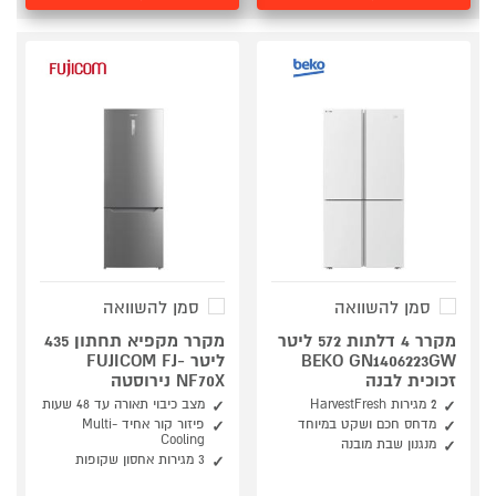
סמן להשוואה
סמן להשוואה
מקרר 4 דלתות 572 ליטר
מקרר מקפיא תחתון 435
BEKO GN1406223GW
ליטר FUJICOM FJ-
זכוכית לבנה
NF70X נירוסטה
2 מגירות HarvestFresh
מצב כיבוי תאורה עד 48 שעות
מדחס חכם ושקט במיוחד
פיזור קור אחיד Multi-
Cooling
מנגנון שבת מובנה
3 מגירות אחסון שקופות