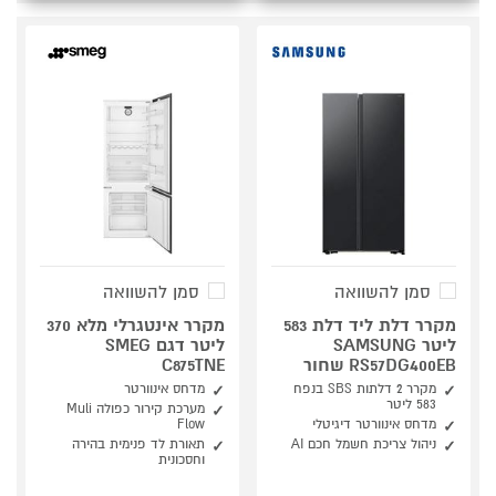
סמן להשוואה
סמן להשוואה
מקרר דלת ליד דלת 583
מקרר אינטגרלי מלא 370
ליטר SAMSUNG
ליטר דגם SMEG
RS57DG400EB שחור
C875TNE
מקרר 2 דלתות SBS בנפח
מדחס אינוורטר
583 ליטר
מערכת קירור כפולה Muli
מדחס אינוורטר דיגיטלי
Flow
ניהול צריכת חשמל חכם AI
תאורת לד פנימית בהירה
וחסכונית