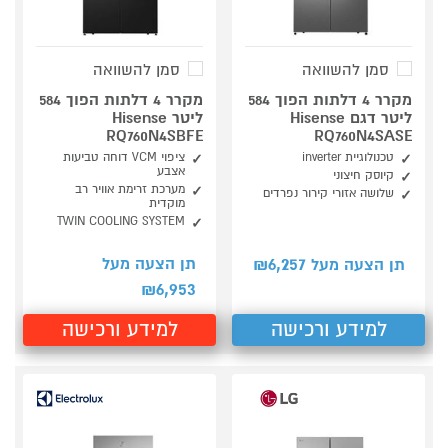
סמן להשוואה
סמן להשוואה
מקרר 4 דלתות הפוך 584
מקרר 4 דלתות הפוך 584
ליטר דגם Hisense
ליטר Hisense
RQ760N4SBFE
RQ760N4SASE
טכנולוגיית inverter
ציפוי VCM דוחה טביעות
אצבע
קיוסק חיצוני
מערכת זרימת אוויר רב
שלושה אזורי קירור נפרדים
מוקדית
TWIN COOLING SYSTEM
6,257
תן הצעה מעל
תן הצעה מעל ₪
6,953
₪
למידע ורכישה
למידע ורכישה