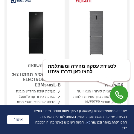
סמן להשוואה
סמן להשוואה
מקרר מקפיא תחתון 320
מקרר מקפיא תחתון 342
ליטר FUJICOM FJ-
ליטר ELECTROLUX
EBM3402L-B
NF374DX
טכנולוגיית קירור NO FROST
מערכת שבת מהדרין מובנת
ניתן לשנות כיוון פתיחת דלתות
מערכת קירור EvenTemp
מנוע חסכוני INVERTER
מדחס אינוורטר נוטרי פרש
אתר זה משתמש בעוגיות (Cookies) לצורך ניתוח נתונים, שיפור חוויית
הגלישה, שיווק והתאמת תוכן פרסומי, בהתאם למדיניות הפרטיות
אישור
קנה עכשיו ב- 2,490
קנה עכשיו ב- 3,290
המפורסמת באתר ובקישור
כאן
. המשך השימוש באתר מהווה הסכמה
לכך.
השוואת מוצרים