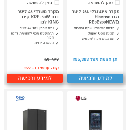
סמן להשוואה
סמן להשוואה
מקרר אינטגרלי 284 ליטר
מקרר משרדי 46 ליטר
דגם Hisense
דגם KRF-50W קינג
RB3B280NEWE1
KING לבן
מדחס inverter שקט וחסכוני
נפח אחסון נטו: 46 ליטר
תכונת Super Cool
תרמוסטט מכני להתאמת דרגת
הקור
תא גמיש מקרר/מקפיא
הפשרה ידנית
₪
499
5,282
תן הצעה מעל ₪
קנה עכשיו ב- 399
למידע ורכישה
למידע ורכישה