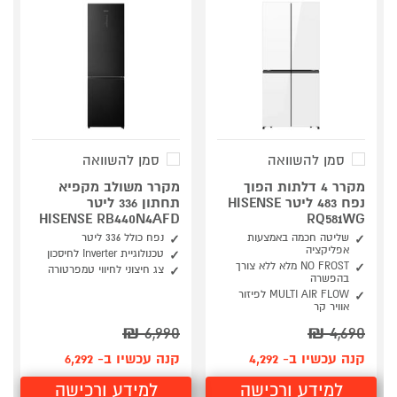
סמן להשוואה
סמן להשוואה
מקרר 4 דלתות הפוך
מקרר משולב מקפיא
נפח 483 ליטר HISENSE
תחתון 336 ליטר
HISENSE RB440N4AFD
RQ581WG
שליטה חכמה באמצעות
נפח כולל 336 ליטר
אפליקציה
טכנולוגיית Inverter לחיסכון
NO FROST מלא ללא צורך
צג חיצוני לחיווי טמפרטורה
בהפשרה
MULTI AIR FLOW לפיזור
אוויר קר
₪
6,990
₪
4,690
קנה עכשיו ב- 4,292
קנה עכשיו ב- 6,292
למידע ורכישה
למידע ורכישה