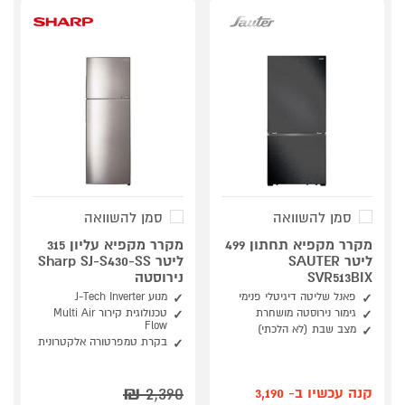
סמן להשוואה
סמן להשוואה
מקרר מקפיא תחתון 499
מקרר מקפיא עליון 315
ליטר SAUTER
ליטר Sharp SJ-S430-SS
SVR513BIX
נירוסטה
פאנל שליטה דיגיטלי פנימי
מנוע J-Tech Inverter
גימור נירוסטה מושחרת
טכנולוגית קירור Multi Air
Flow
מצב שבת (לא הלכתי)
בקרת טמפרטורה אלקטרונית
₪
2,390
קנה עכשיו ב- 3,190