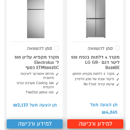
סמן להשוואה
סמן להשוואה
מקרר 4 דלתות בנפח 530
מקרר מקפיא עליון 505
ליטר דגם LG GR-
ל' Electrolux
B628BE
ETM5002SC כסוף
מקרר 4 דלתות מקפיא תחתון
מדחס אינוורטר ליציבות
מיטבית
פיקוד שבת של מכון הלפרין
360 Cooling מערכת קירור
שיטת קירור No Frost
היקפית
תאי אחסון FlexStor
2,123
תן הצעה מעל
תן הצעה מעל ₪
4,865
₪
למידע ורכישה
למידע ורכישה