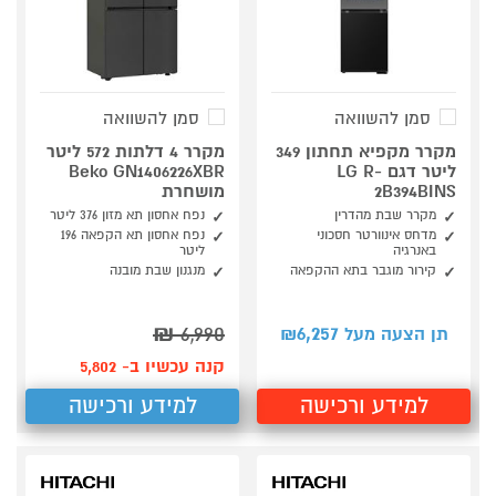
סמן להשוואה
סמן להשוואה
מקרר מקפיא תחתון 349
מקרר 4 דלתות 572 ליטר
ליטר דגם LG R-
Beko GN1406226XBR
2B394BINS
מושחרת
מקרר שבת מהדרין
נפח אחסון תא מזון 376 ליטר
מדחס אינוורטר חסכוני
נפח אחסון תא הקפאה 196
באנרגיה
ליטר
קירור מוגבר בתא ההקפאה
מנגנון שבת מובנה
₪
6,990
6,257
תן הצעה מעל ₪
קנה עכשיו ב- 5,802
למידע ורכישה
למידע ורכישה