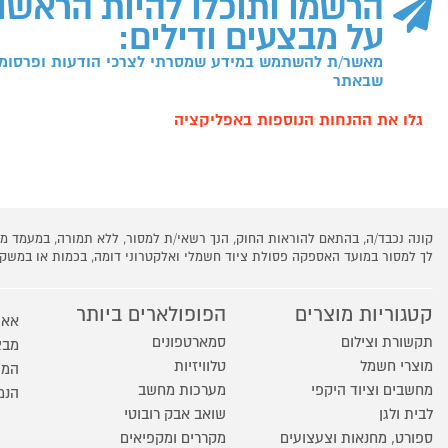
הרשמו ותוכלו להיות הראשו
על מבצעים ודילים:
מאשר/ת להשתמש במידע שמסרתי לצרכי הודעות ופרסומו
שבאתר
גלו את ההנחות הנוספות באפליקציה
קונה נכבד/ה, בהתאם להוראות החוק, הנך רשאי/ת למסור, ללא תמורה, במעמד
לך למסור במועד האספקה פסולת ציוד חשמלי ואלקטרוני דומה, בכמות או במש
קטגוריות מוצרים
הפופולארים ביותר
אאו
תקשורת וצילום
סמארטפונים
מבצ
מוצרי חשמל
טלוויזיות
המו
מחשבים וציוד היקפי
מערכות מחשב
הנמ
לבית ולגן
שואב אבק רובוטי
ספורט, מחנאות וצעצועים
מקררים ומקפיאים