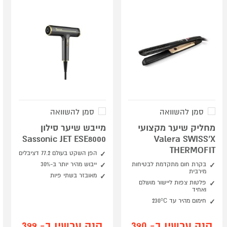
סמן להשוואה
סמן להשוואה
מחליק שיער מקצועי
מייבש שיער סילון
Sassonic JET ESE8000
Valera SWISS’X
THERMOFIT
הפן השקט בעולם 77.2 דציבלים
בקרת חום מתקדמת לבטיחות
ייבוש מהיר יותר ב-30%
מירבית
מאובזר בשתי פיות
פלטות צפות ליישור מושלם
ואחיד
חימום מהיר עד 230°C
קנה עכשיו ב- 390
קנה עכשיו ב- 399