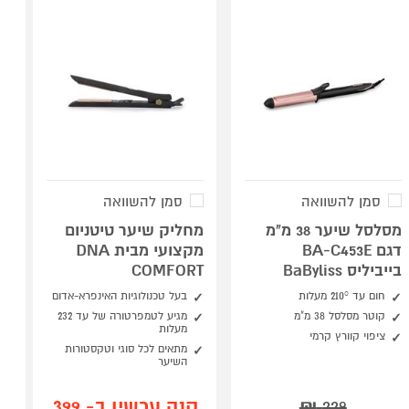
סמן להשוואה
סמן להשוואה
מסלסל שיער 38 מ"מ
מחליק שיער טיטניום
דגם BA-C453E
מקצועי מבית DNA
בייביליס BaByliss
COMFORT
חום עד 210° מעלות
בעל טכנולוגיות האינפרא-אדום
קוטר מסלסל 38 מ"מ
מגיע לטמפרטורה של עד 232
מעלות
ציפוי קוורץ קרמי
מתאים לכל סוגי וטקסטורות
השיער
קנה עכשיו ב- 399
₪
229