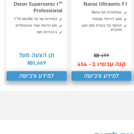
Dyson Supersonic r™
Nanoi Ultraonic F7
Professional
טכנולוגיית Nano ion
מנוע דיגיטלי עוצמתי
במהירות של עד 110,000 סל"ד
תפעול קל בעזרת מסך מגע
חום וזרימת אוויר אופטימליים
מתקדם
4 הגדרות חום
699
₪
תן הצעה מעל
1,669
₪
קנה עכשיו ב- 454
למידע ורכישה
למידע ורכישה