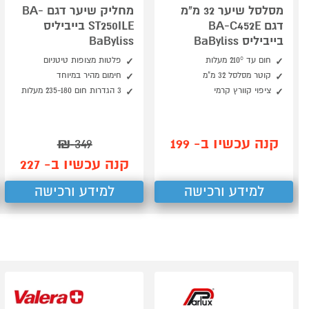
מסלסל שיער 32 מ"מ
מחליק שיער דגם BA-
דגם BA-C452E
ST250ILE בייביליס
בייביליס BaByliss
BaByliss
חום עד 210° מעלות
פלטות מצופות טיטניום
קוטר מסלסל 32 מ"מ
חימום מהיר במיוחד
ציפוי קוורץ קרמי
3 הגדרות חום 235-180 מעלות
קנה עכשיו ב- 199
₪
349
קנה עכשיו ב- 227
למידע ורכישה
למידע ורכישה