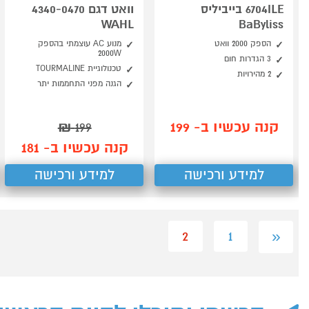
6704ILE בייביליס
וואט דגם 4340-0470
WAHL
BaByliss
הספק 2000 וואט
מנוע AC עוצמתי בהספק
2000W
3 הגדרות חום
טכנולוגיית TOURMALINE
2 מהירויות
הגנה מפני התחממות יתר
קנה עכשיו ב- 199
₪
199
קנה עכשיו ב- 181
למידע ורכישה
למידע ורכישה
2
1
«