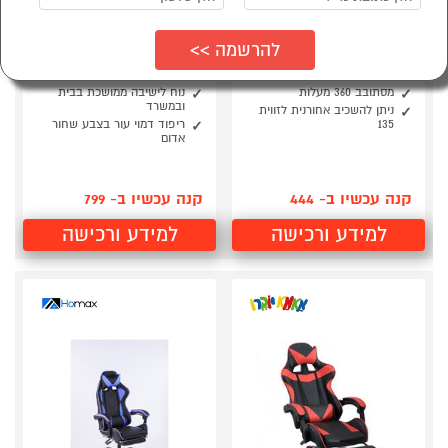
סמן להשוואה
סמן להשוואה
כיסא גיימינג אורטופדי
כיסא גיימינג דגם בליס
דגם PRO
מבית HOMAX
עם 2 כריות תמיכה ובסיס כרום
בעל עיצוב מרשים וארגונומי
מסתובב 360 מעלות
נוח לישיבה ממושכת בבית
ובמשרד
ניתן להשכיב אחורנית לזווית
135
ריפוד דמוי עור בצבע שחור
אדום
קנה עכשיו ב- 444
קנה עכשיו ב- 799
למידע ורכישה
למידע ורכישה