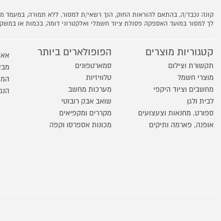
קונה נכבד/ה, בהתאם להוראות החוק, הנך רשאי/ת למסור, ללא תמורה, במעמד
לך למסור במועד האספקה פסולת ציוד חשמלי ואלקטרוני דומה, בכמות או במש
קטגוריות מוצרים
הפופולארים ביותר
אאו
תקשורת וצילום
סמארטפונים
מבצ
מוצרי חשמל
טלוויזיות
המו
מחשבים וציוד היקפי
מערכות מחשב
הנמ
לבית ולגן
שואב אבק רובוטי
ספורט, מחנאות וצעצועים
מקררים ומקפיאים
אופנה, פארמה ותיקים
מכונות אספרסו וקפה