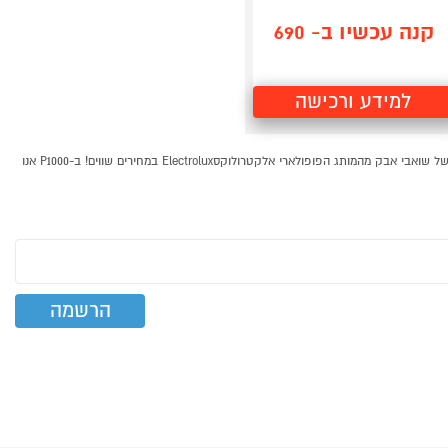
קנה עכשיו ב- 690
למידע ורכישה
שואב אבק אלקטרולוקס Electrolux קונים בP1000- אתר קניות ישראלי בטוח, משתלם ונוח המציע מוצרים מומלצים במבצע. בעמוד זה ריכזנו עבורכם מגוון רחב של הדגמים המומלצים של שואבי אבק מהמותג הפופולארי אלקטרולוקסElectrolux במחירים שווים! ב-P1000 אנו