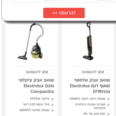
סמן להשוואה
סמן להשוואה
שואב אבק אלחוטי
שואב אבק ציקלוני
שוטף דגם Electrolux
Electrolux Z1231
CompactGo
EFW71711
עוצמת יניקה חזקה 17000Pa
פילטר ‎HEPA10‎
מערכת שאיבה ציקלונית
מיכל איסוף ‎0.92‎ ליטר
מתקדמת
עוצמת שאיבה ‎380WSP‎
רמת סינון של 99%