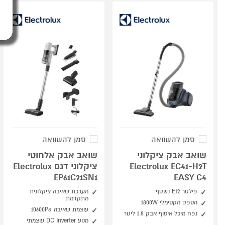
סמן להשוואה
סמן להשוואה
שואב אבק ציקלוני
שואב אבק אלחוטי
Electrolux EC41-H2T
ציקלוני דגם Electrolux
EP61C21SN1
EASY C4
פילטר ‎E12‎ נשטף
מערכת שאיבה ציקלונית
מתקדמת
הספק מקסימלי 1800W
עוצמת שאיבה 10600Pa
נפח מיכל איסוף אבק 1.8 ליטר
מנוע DC Inverter עוצמתי