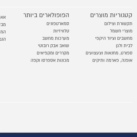
קטגוריות מוצרים
הפופולארים ביותר
אאו
תקשורת וצילום
סמארטפונים
מבצ
מוצרי חשמל
טלוויזיות
המו
מחשבים וציוד היקפי
מערכות מחשב
הנמ
לבית ולגן
שואב אבק רובוטי
ספורט, מחנאות וצעצועים
מקררים ומקפיאים
אופנה, פארמה ותיקים
מכונות אספרסו וקפה