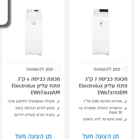
סמן להשוואה
סמן להשוואה
מכונת כביסה 7 ק"ג
מכונת כביסה 6 ק"ג
פתח עליון Electrolux
פתח עליון Electrolux
EW5T7612AM
EW6T3733BM
מהירות סחיטה 1300 סל"ד
שקילה אוטומטית לחיסכון מרבי
אפשרות התחלה מושהית עד
מנגנון לאיזון הכביסה בתוף
20 שעות
בקרת הורים (נעילת ילדים)
מנוע אינוורטר ללא פחמים
תן הצעה מעל
תן הצעה מעל