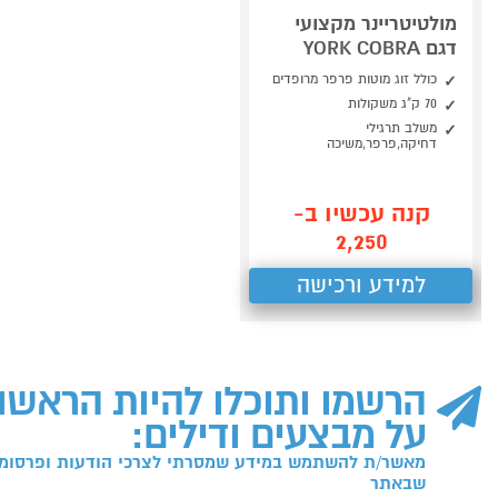
מולטיטריינר מקצועי
דגם YORK COBRA
כולל זוג מוטות פרפר מרופדים
70 ק"ג משקולות
משלב תרגילי
דחיקה,פרפר,משיכה
קנה עכשיו ב-
2,250
למידע ורכישה
הרשמו ותוכלו להיות הראשו
על מבצעים ודילים:
מאשר/ת להשתמש במידע שמסרתי לצרכי הודעות ופרסומו
שבאתר