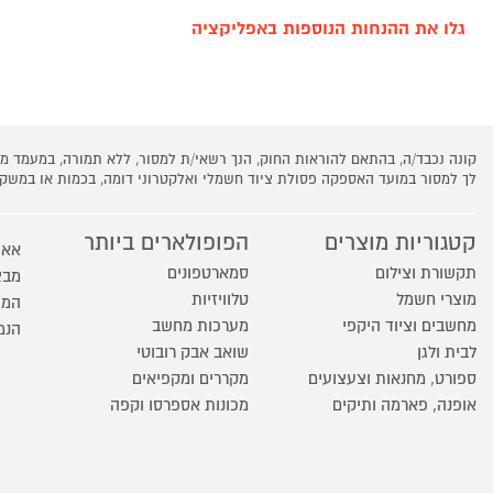
גלו את ההנחות הנוספות באפליקציה
קונה נכבד/ה, בהתאם להוראות החוק, הנך רשאי/ת למסור, ללא תמורה, במעמד
לך למסור במועד האספקה פסולת ציוד חשמלי ואלקטרוני דומה, בכמות או במש
קטגוריות מוצרים
הפופולארים ביותר
אאו
תקשורת וצילום
סמארטפונים
מבצ
מוצרי חשמל
טלוויזיות
המו
מחשבים וציוד היקפי
מערכות מחשב
הנמ
לבית ולגן
שואב אבק רובוטי
ספורט, מחנאות וצעצועים
מקררים ומקפיאים
אופנה, פארמה ותיקים
מכונות אספרסו וקפה