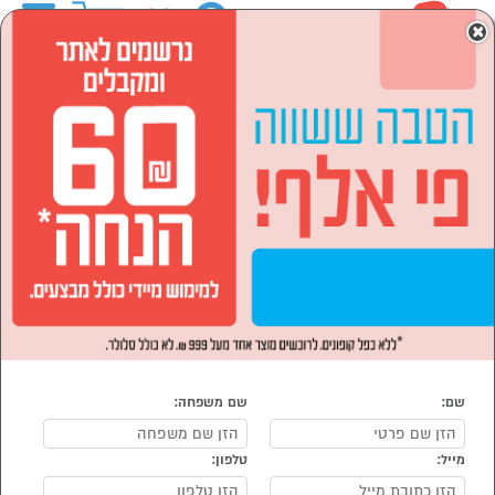
0
×
ראשי
המותגים
KETER כתר פלסטיק
ספורט ,מחנאות וילדים
הסתר רשימת קטגוריות
קמפינג וטיולים (6)
ספורט ,מחנאות וילדים KETER כתר פלסטיק
נמצאו 8 מוצרי ספורט, מחנאות, וילדים של מוצרי KETER כתר
פלסטיק
מיון:
הפופולרים ביותר
שם:
שם משפחה:
מייל:
טלפון: