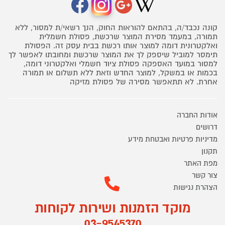
קונה נכבד/ה, בהתאם להוראות החוק, הנך רשאי/ת למסור, ללא
תמורה, במעמד מסירת המוצר שרכשת, פסולת חשמלית
ואלקטרונית דומה למוצר אותו רכשת בבית עסק זה. הפסולת
תימסר למוביל שיספק לך את המוצר שרכשת ומחובתו לאפשר לך
למסור במועד האספקה פסולת ציוד חשמלי ואלקטרוני דומה,
בכמות או במשקל, למוצר החדש וזאת ללא תשלום או תמורה
אחרת. לא תתאפשר מסירה של פסולת מזיקה
אודות החברה
דרושים
מדיניות פרטיות ואבטחת מידע
תקנון
מפת האתר
צור קשר
הצהרת נגישות
מוקד הזמנות ושירות לקוחות
03-9545370