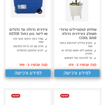
שולחן קוקטיילים טרנדי
צידנית גדולה על גלגלים
משולב בצידנית גדולה
80 ליטר גוון כחול KETER
COOL BAR
עמיד בפני נזקים פגעי מזג
אוויר
פתרון מדליק לאירועים בחצר
ועוד
מגיע עם זוג כריות מפנקות
שימוש ללא חשש מבלאי או
דורש תחזוקה מינימלית
חלודה
קל להרכבה וקל לשימוש
קנה עכשיו ב- 370
קנה עכשיו ב- 590
למידע ורכישה
למידע ורכישה