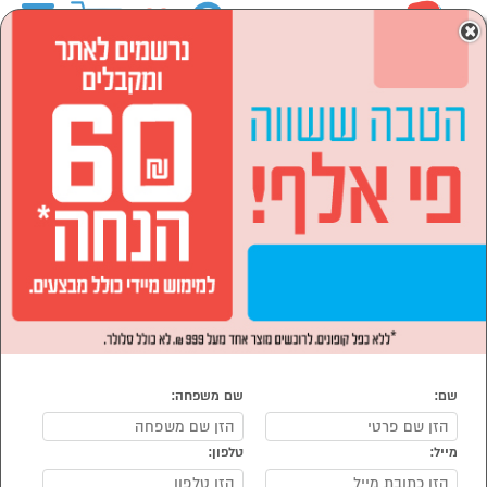
0
×
ראשי
המותגים
HOME DECOR
לבית ולגן
רהיטים לבית
מזרנים
מזרנים HOME DECOR
נמצאו 10 מזרן של מוצרי HOME DECOR
מיון:
הפופולרים ביותר
שם:
שם משפחה:
מייל:
טלפון:
סמן להשוואה
סמן להשוואה