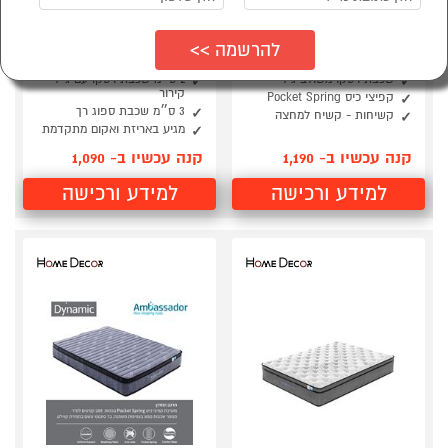
מזרן קפיצים מבודדים
מזרן YOUNG ויסקו
190*140 פרו ויסקו
בעובי 18 ס״מ 190*120
HOME DECOR
AMBASSADOR
שכבת ויסקו משולב ג'ל
2 ס״מ שכבת ויסקו עם ג׳ל
קירור
קפיצי כיס Pocket Spring
3 ס״מ שכבת ספוג רך
קשיחות - קשיח למחצה
מגיע באריזת ואקום מתקדמת
קנה עכשיו ב- 1,190
קנה עכשיו ב- 1,090
למידע ורכישה
למידע ורכישה