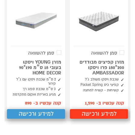
סמן להשוואה
סמן להשוואה
מזרן קפיצים מבודדים
מזרן YOUNG ויסקו
200*180 פרו ויסקו
בעובי 18 ס״מ 190*90
HOME DECOR
AMBASSADOR
שכבת ויסקו משולב ג'ל
2 ס״מ שכבת ויסקו עם ג׳ל
קירור
קפיצי כיס Pocket Spring
3 ס״מ שכבת ספוג רך
קשיחות - קשיח למחצה
מגיע באריזת ואקום מתקדמת
קנה עכשיו ב- 1,590
קנה עכשיו ב- 890
למידע ורכישה
למידע ורכישה